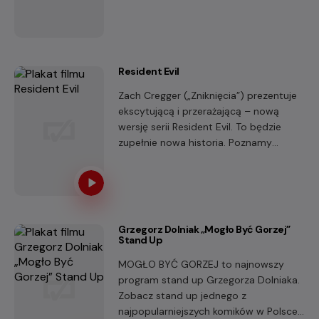
którego śpiew chronił oceany. Niestety,
zamiast tego niezwykłego daru ma
jedynie wyjątkowy talent do…
wpadania w tarapaty!
Resident Evil
Zach Cregger („Zniknięcia”) prezentuje
ekscytującą i przerażającą – nową
wersję serii Resident Evil. To będzie
zupełnie nowa historia. Poznamy
Bryana (Austin Abrams), który
nieświadomie wplątuje się w pełen
akcji, nieustanny wyścig o przetrwanie.
Grzegorz Dolniak „Mogło Być Gorzej”
Stand Up
MOGŁO BYĆ GORZEJ to najnowszy
program stand up Grzegorza Dolniaka.
Zobacz stand up jednego z
najpopularniejszych komików w Polsce