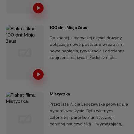
100 dni: Misja Zeus
Do znanej z pierwszej części drużyny
dołączają nowe postaci, a wraz z nimi
nowe napięcia, rywalizacje i odmienne
spojrzenia na świat. Żaden z nich
dream team, ale tylko razem są w
stanie zmierzyć się z wyzwaniem, które
zdaje się ich przerastać.
Mistyczka
Przez lata Alicja Lenczewska prowadziła
dynamiczne życie. Była wiernym
członkiem partii komunistycznej i
cenioną nauczycielką – wymagającą,
odpowiedzialną i całkowicie oddaną