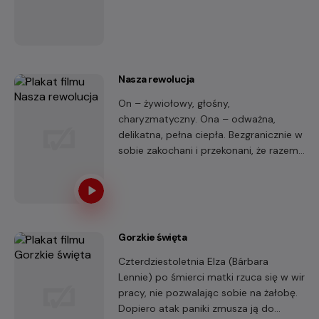
Czerwoną Maskę.
Nasza rewolucja
On – żywiołowy, głośny,
charyzmatyczny. Ona – odważna,
delikatna, pełna ciepła. Bezgranicznie w
sobie zakochani i przekonani, że razem
mogą zmieniać świat – Jacek i Grażyna
Kuroniowie.
Gorzkie święta
Czterdziestoletnia Elza (Bárbara
Lennie) po śmierci matki rzuca się w wir
pracy, nie pozwalając sobie na żałobę.
Dopiero atak paniki zmusza ją do