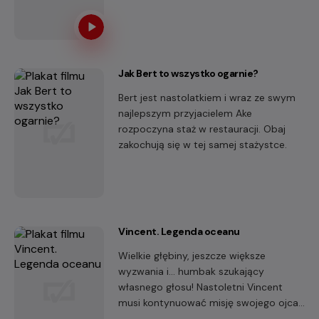
Urzędowska). On, dzięki fortunie
zdobytej na wojnie, powraca do kraju i
postanawia wkroczyć do świata
wyższych sfer, aby zdobyć rękę
ukochanej.
Jak Bert to wszystko ogarnie?
Bert jest nastolatkiem i wraz ze swym
najlepszym przyjacielem Ake
rozpoczyna staż w restauracji. Obaj
zakochują się w tej samej stażystce.
Vincent. Legenda oceanu
Wielkie głębiny, jeszcze większe
wyzwania i… humbak szukający
własnego głosu! Nastoletni Vincent
musi kontynuować misję swojego ojca,
legendarnego Magicznego Wieloryba,