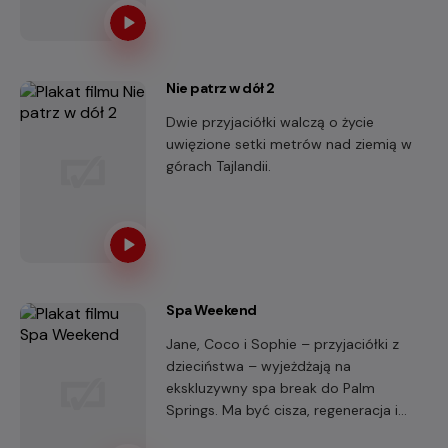
swojej pracy. Uwielbiała zagraniczne
podróże. Wydawało się, że jej
przyszłość została już dawno napisana.
Aż do dnia, w którym jedno spotkanie
Nie patrz w dół 2
odmieniło wszystko...
Dwie przyjaciółki walczą o życie
uwięzione setki metrów nad ziemią w
górach Tajlandii.
Spa Weekend
Jane, Coco i Sophie – przyjaciółki z
dzieciństwa – wyjeżdżają na
ekskluzywny spa break do Palm
Springs. Ma być cisza, regeneracja i
luksusowe zabiegi.