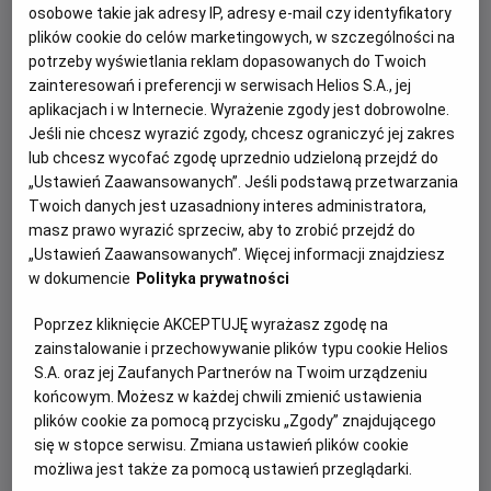
osobowe takie jak adresy IP, adresy e-mail czy identyfikatory
plików cookie do celów marketingowych, w szczególności na
potrzeby wyświetlania reklam dopasowanych do Twoich
zainteresowań i preferencji w serwisach Helios S.A., jej
aplikacjach i w Internecie. Wyrażenie zgody jest dobrowolne.
Mój pies Barry
Jeśli nie chcesz wyrazić zgody, chcesz ograniczyć jej zakres
lub chcesz wycofać zgodę uprzednio udzieloną przejdź do
„Mój pies Barry” to inspirowana
„Ustawień Zaawansowanych”. Jeśli podstawą przetwarzania
prawdziwą historią opowieść o
Twoich danych jest uzasadniony interes administratora,
niezwykłej przyjaźni chłopca i psa
masz prawo wyrazić sprzeciw, aby to zrobić przejdź do
ratownika.
„Ustawień Zaawansowanych”. Więcej informacji znajdziesz
w dokumencie
Polityka prywatności
Poprzez kliknięcie AKCEPTUJĘ wyrażasz zgodę na
zainstalowanie i przechowywanie plików typu cookie Helios
Camino dla opornych
S.A. oraz jej Zaufanych Partnerów na Twoim urządzeniu
końcowym. Możesz w każdej chwili zmienić ustawienia
Fréd, nauczycielka z 15-letnim stażem,
plików cookie za pomocą przycisku „Zgody” znajdującego
po niefortunnym incydencie z
się w stopce serwisu. Zmiana ustawień plików cookie
uczennicą zostaje zawieszona w pracy.
możliwa jest także za pomocą ustawień przeglądarki.
Jakby tego było mało, jej życie