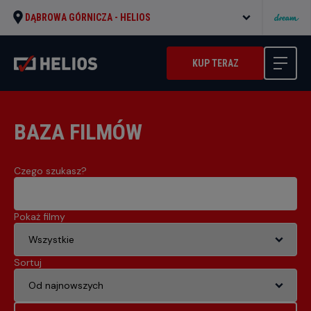
DĄBROWA GÓRNICZA -
HELIOS
KUP TERAZ
BAZA FILMÓW
Czego szukasz?
Pokaż filmy
Sortuj