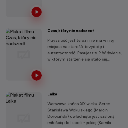
zatrzymania się i wyruszenia w podróż,
która stanie się konfrontacją z
przeszłością, utraconymi relacjami i
niespełnionymi pragnieniami.
Czas, który nie nadszedł
Przyszłość jest teraz i nie ma w niej
miejsca na starość, brzydotę i
autentyczność. Pasujesz tu? W świecie,
w którym starzenie się stało się
największym tabu, Sara i Oskar
planowali zestarzeć się razem.
Lalka
Warszawa końca XIX wieku. Serce
Stanisława Wokulskiego (Marcin
Dorociński) owładnięte jest szaloną
miłością do Izabeli Łęckiej (Kamila