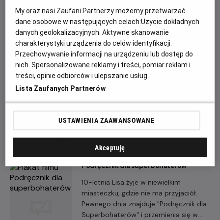
prywatne również zaczyna się sypać.
My oraz nasi Zaufani Partnerzy możemy przetwarzać
Za namową przyjaciółki dołącza do
dane osobowe w następujących celach:
Użycie dokładnych
programu wsparcia młodzieży i zostaje
danych geolokalizacyjnych. Aktywne skanowanie
mentorką 17-letniego Adama –
charakterystyki urządzenia do celów identyfikacji.
chłopaka z wybuchowym charakterem
Przechowywanie informacji na urządzeniu lub dostęp do
Igrzyska śmierci: Wschód słońca w dniu
i nienajlepszą kartoteką.
dożynek
nich. Spersonalizowane reklamy i treści, pomiar reklam i
treści, opinie odbiorców i ulepszanie usług.
W podzielonym na dystrykty państwie
Lista Zaufanych Partnerów
Panem, ze stolicą w Kapitolu, co roku
odbywają się krwawe igrzyska, w
których rywalizują młodzi reprezentanci
USTAWIENIA ZAAWANSOWANE
każdego z dystryktów.
Akceptuję
Podręcznik dla superbohaterów
10-letnia Lisa żyje w niewielkim
miasteczku, gdzie nie ma przyjaciół.
Pewnego dnia znajduje "Podręcznik dla
Superbohaterów" i przemienia się w