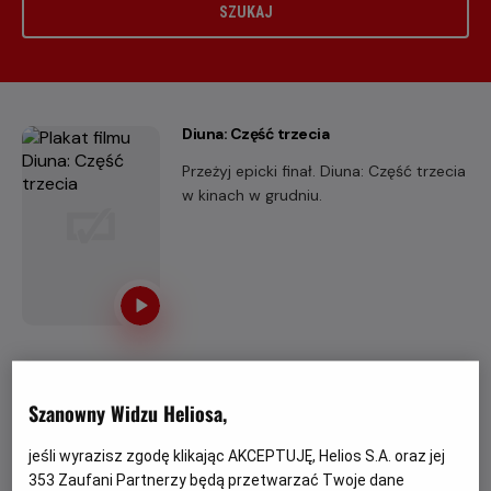
SZUKAJ
Diuna: Część trzecia
Przeżyj epicki finał. Diuna: Część trzecia
w kinach w grudniu.
Avengers: Doomsday
Szanowny Widzu Heliosa,
Wśród wielu niesamowitych filmów, na
które warto czekać, niewątpliwie
jeśli wyrazisz zgodę klikając AKCEPTUJĘ, Helios S.A. oraz jej
znajduje się najnowsza produkcja
353
Zaufani Partnerzy będą przetwarzać Twoje dane
studia Marvel.