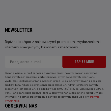
NEWSLETTER
Bądź na bieżąco z najnowszymi premierami, wydarzeniami i
ofertami specjalnymi, kuponami rabatowymi
ZAPISZ MNIE
Podanie adresu e-mail oznacza wyrażenie zgody na otrzymywanie informacji
handlowych o charakterze marketingowym, w tym dotyczących repertuaru,
wydarzeń i konkursów organizowanych przez Helios S.A. wysyłanych za pomocą
środków komunikacji elektronicznej przez Helios S.A. Administratorem danych
osobowych jest Helios S.A. z siedzibą w Łodzi (90-318) przy ul. Sienkiewicza 82/84.
Pani/Pana dane będą przetwarzane w celu wykonania zamówionej usługi. Więcej
informacji na temat przetwarzania danych osobowych znajduje się w
Polityce
Prywatności
.
OBSERWUJ NAS