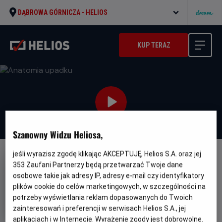
DĄBROWA GÓRNICZA -
HELIOS
KUP TERAZ
Szanowny Widzu Heliosa,
jeśli wyrazisz zgodę klikając AKCEPTUJĘ, Helios S.A. oraz jej
NAPISY
353
Zaufani Partnerzy będą przetwarzać Twoje dane
Anatomia upadku
osobowe takie jak adresy IP, adresy e-mail czy identyfikatory
plików cookie do celów marketingowych, w szczególności na
Oryginalny
Gatunek
Anatomie d'une chute
Thriller / Kryminał
potrzeby wyświetlania reklam dopasowanych do Twoich
tytuł
Minimalny
Od 15 lat
zainteresowań i preferencji w serwisach Helios S.A., jej
Czas
wiek
Kraj
150 min
Francja (2023)
trwania
i
7.8
aplikacjach i w Internecie. Wyrażenie zgody jest dobrowolne.