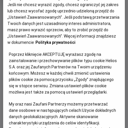
OCENA HELIOS
rok
Jeśli nie chcesz wyrazić zgody, chcesz ograniczyć jej zakres
produkcji
lub chcesz wycofać zgodę uprzednio udzieloną przejdź do
OBSERWUJ
„Ustawień Zaawansowanych”. Jeśli podstawą przetwarzania
Twoich danych jest uzasadniony interes administratora,
masz prawo wyrazić sprzeciw, aby to zrobić przejdź do
WIĘCEJ SZCZEGÓŁÓW
PREMIERA
„Ustawień Zaawansowanych”. Więcej informacji znajdziesz
23 lutego 2024
w dokumencie
Polityka prywatności
REŻYSERIA
SCENARIUSZ
OPIS FILMU
Poprzez kliknięcie AKCEPTUJĘ wyrażasz zgodę na
Justine Triet
Justine Triet, Arthur Harari
zainstalowanie i przechowywanie plików typu cookie Helios
OBSADA
Życie szczęśliwej rodziny we francuskich Alpach zostaje
S.A. oraz jej Zaufanych Partnerów na Twoim urządzeniu
przerwane, gdy Samuel ginie w wyniku upadku. Skoczył sam,
Sandra Hüller , Swann Arlaud
końcowym. Możesz w każdej chwili zmienić ustawienia
poślizgnął się czy może z balkonu wypchnęła go Sandra,
plików cookie za pomocą przycisku „Zgody” znajdującego
żona i matka? Śledczym brakuje dowodów, w sprawie
się w stopce serwisu. Zmiana ustawień plików cookie
Nagroda: Oscar 2024
brakuje świadków. Na oczach opinii publicznej Sandra
możliwa jest także za pomocą ustawień przeglądarki.
Scenariusz oryginalny
będzie musiała spowiadać się z najdrobniejszych i
najintymniejszych szczegółów swojego małżeństwa, które
My oraz nasi Zaufani Partnerzy możemy przetwarzać
mogą zaważyć o wyroku. Proces, który nurtuje wszystkich,
dane osobowe w następujących celach:
Użycie dokładnych
danych geolokalizacyjnych. Aktywne skanowanie
toczy się również w głowach widzów, a pytanie jest
charakterystyki urządzenia do celów identyfikacji.
oczywiste i brzmi: "Czy to zrobiła?".