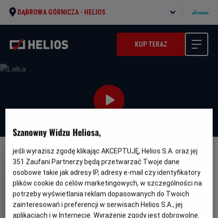
DĄBROWA GÓRNICZA -
HELIOS
KUP TERAZ
Szanowny Widzu Heliosa,
jeśli wyrazisz zgodę klikając AKCEPTUJĘ, Helios S.A. oraz jej
NAPISY
351
Zaufani Partnerzy będą przetwarzać Twoje dane
Lalka
osobowe takie jak adresy IP, adresy e-mail czy identyfikatory
plików cookie do celów marketingowych, w szczególności na
Oryginalny
Gatunek
Minimalny
Dolly
Horror
Od 15 lat
potrzeby wyświetlania reklam dopasowanych do Twoich
tytuł
Czas
Kraj
wiek
83 min
USA
zainteresowań i preferencji w serwisach Helios S.A., jej
trwania
i
rok
aplikacjach i w Internecie. Wyrażenie zgody jest dobrowolne.