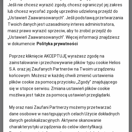
produkcji
Jeśli nie chcesz wyrazić zgody, chcesz ograniczyć jej zakres
lub chcesz wycofać zgodę uprzednio udzieloną przejdź do
OBSERWUJ
„Ustawień Zaawansowanych”. Jeśli podstawą przetwarzania
Twoich danych jest uzasadniony interes administratora,
masz prawo wyrazić sprzeciw, aby to zrobić przejdź do
WIĘCEJ SZCZEGÓŁÓW
PREMIERA
„Ustawień Zaawansowanych”. Więcej informacji znajdziesz
26 czerwca 2026
w dokumencie
Polityka prywatności
REŻYSERIA
OPIS FILMU
Poprzez kliknięcie AKCEPTUJĘ wyrażasz zgodę na
Rod Blackhurst
zainstalowanie i przechowywanie plików typu cookie Helios
OBSADA
Macy udaje się na leśną wędrówkę ze swoim chłopakiem.
S.A. oraz jej Zaufanych Partnerów na Twoim urządzeniu
W środku lasu para odkrywa upiorną kolekcję lalek i ich
Fabianne Therese, Seann William Scott, Michalina Scorzelli,
końcowym. Możesz w każdej chwili zmienić ustawienia
Russ Tiller
równie dziwaczną właścicielkę – ubraną w porcelanową
plików cookie za pomocą przycisku „Zgody” znajdującego
maskę kobietę uzbrojoną w łopatę. Macy zostaje porwana i
się w stopce serwisu. Zmiana ustawień plików cookie
budzi się w drewnianym domu na odludziu. Od tej pory
możliwa jest także za pomocą ustawień przeglądarki.
będzie musiała walczyć o życie z psychopatką, która
traktuje ją jak swoją lalkę. Nakręcony na taśmie analogowej
My oraz nasi Zaufani Partnerzy możemy przetwarzać
horror „Lalka” to przerażający, ultrabrutalny i krwawy hołd
dane osobowe w następujących celach:
Użycie dokładnych
danych geolokalizacyjnych. Aktywne skanowanie
dla amerykańskiego horroru lat siedemdziesiątych – z
charakterystyki urządzenia do celów identyfikacji.
„Teksańską masakrą piłą mechaniczną” na czele.