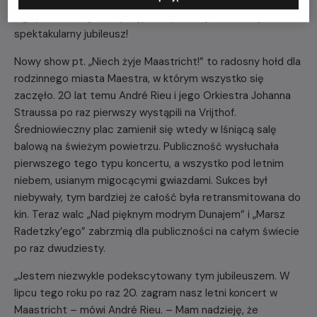
nigdy wcześniej nie występowały na Vrijthof. To będzie
spektakularny jubileusz!
Nowy show pt. „Niech żyje Maastricht!” to radosny hołd dla
rodzinnego miasta Maestra, w którym wszystko się
zaczęło. 20 lat temu André Rieu i jego Orkiestra Johanna
Straussa po raz pierwszy wystąpili na Vrijthof.
Średniowieczny plac zamienił się wtedy w lśniącą salę
balową na świeżym powietrzu. Publiczność wysłuchała
pierwszego tego typu koncertu, a wszystko pod letnim
niebem, usianym migocącymi gwiazdami. Sukces był
niebywały, tym bardziej że całość była retransmitowana do
kin. Teraz walc „Nad pięknym modrym Dunajem” i „Marsz
Radetzky’ego” zabrzmią dla publiczności na całym świecie
po raz dwudziesty.
„Jestem niezwykle podekscytowany tym jubileuszem. W
lipcu tego roku po raz 20. zagram nasz letni koncert w
Maastricht – mówi André Rieu. – Mam nadzieję, że