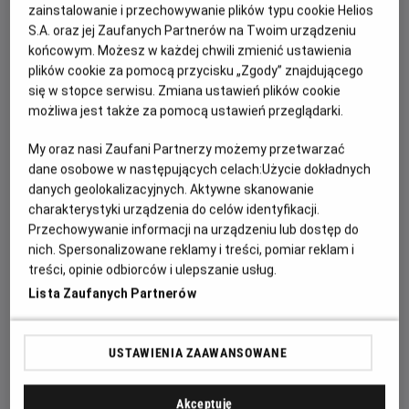
zainstalowanie i przechowywanie plików typu cookie Helios
OPIS WYDARZENIA
S.A. oraz jej Zaufanych Partnerów na Twoim urządzeniu
końcowym. Możesz w każdej chwili zmienić ustawienia
Zasiądź z bliskimi w kinie, bo czeka na Was 20. już
plików cookie za pomocą przycisku „Zgody” znajdującego
retransmisja letniego koncertu André Rieu z Maastricht!
się w stopce serwisu. Zmiana ustawień plików cookie
Tak, tak... W lipcu 2026 roku Maestro i jego ukochana
możliwa jest także za pomocą ustawień przeglądarki.
Orkiestra Johanna Straussa po raz kolejny wystąpią na
My oraz nasi Zaufani Partnerzy możemy przetwarzać
Vrijthof, słynnym placu tego urokliwego średniowiecznego
dane osobowe w następujących celach:
Użycie dokładnych
miasteczka. Król Walca i jego goście zagrają po raz 20. dla
danych geolokalizacyjnych. Aktywne skanowanie
ściągających tu co roku z całego świata kilkudziesięciu
charakterystyki urządzenia do celów identyfikacji.
tysięcy miłośników dobrej muzyki. Na szczęście ten
Przechowywanie informacji na urządzeniu lub dostęp do
wspaniały letni wieczór będzie retransmitowany już jesienią
nich. Spersonalizowane reklamy i treści, pomiar reklam i
do kin całego świata.
treści, opinie odbiorców i ulepszanie usług.
Lista Zaufanych Partnerów
Czeka Was więc seans pełen uroczych walców i marszy
Johannów Straussów ojca i syna, ale też songi ze słynnych
musicali „My Fair Lady” czy „Nędznicy”, jak również inne hity,
USTAWIENIA ZAAWANSOWANE
choćby „Obój Gabriela” Ennia Morricone z filmu „Misja”.
Oprócz Platynowych Tenorów i sopranistek o
Akceptuję
międzynarodowej renomie pojawią się też gwiazdy, które