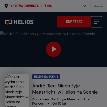
DĄBROWA GÓRNICZA -
HELIOS
KUP TERAZ
HELIOS NA SCENIE
André Rieu. Niech żyje
Maastricht! w Helios na Scenie
Oryginalny
Gatunek
André Rieu. Niech żyje Maastricht!
tytuł
Minimalny
Koncert
Od 10 lat