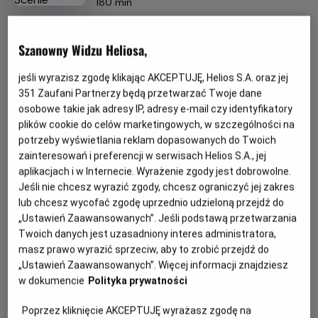
Czas
wiek
180 min
trwania
OBSERWUJ
Szanowny Widzu Heliosa,
jeśli wyrazisz zgodę klikając AKCEPTUJĘ, Helios S.A. oraz jej
WIĘCEJ SZCZEGÓŁÓW
REŻYSERIA
SCENARIUSZ
351
Zaufani Partnerzy będą przetwarzać Twoje dane
André Rieu
André Rieu
osobowe takie jak adresy IP, adresy e-mail czy identyfikatory
OBSADA
GODZINY SEANSÓW
plików cookie do celów marketingowych, w szczególności na
André Rieu, Maja Jasińska, Johann Strauss Orchestra
potrzeby wyświetlania reklam dopasowanych do Twoich
PIĄTEK, 21 SIERPNIA 2026
zainteresowań i preferencji w serwisach Helios S.A., jej
PIĄTEK,
aplikacjach i w Internecie. Wyrażenie zgody jest dobrowolne.
21
18:00
*
Jeśli nie chcesz wyrazić zgody, chcesz ograniczyć jej zakres
SIERPNIA
2D, napisy
lub chcesz wycofać zgodę uprzednio udzieloną przejdź do
2026
„Ustawień Zaawansowanych”. Jeśli podstawą przetwarzania
Twoich danych jest uzasadniony interes administratora,
masz prawo wyrazić sprzeciw, aby to zrobić przejdź do
POKAŻ KOLEJNE DNI
„Ustawień Zaawansowanych”. Więcej informacji znajdziesz
w dokumencie
Polityka prywatności
*
nie obowiązują kupony i zaproszenia
Poprzez kliknięcie AKCEPTUJĘ wyrażasz zgodę na