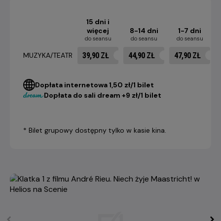
15 dni i
więcej
8-14 dni
1-7 dni
do seansu
do seansu
do seansu
39,90 ZŁ
44,90 ZŁ
47,90 ZŁ
MUZYKA/TEATR
Dopłata internetowa 1,50 zł/1 bilet
Dopłata do sali dream +9 zł/1 bilet
* Bilet grupowy dostępny tylko w kasie kina.