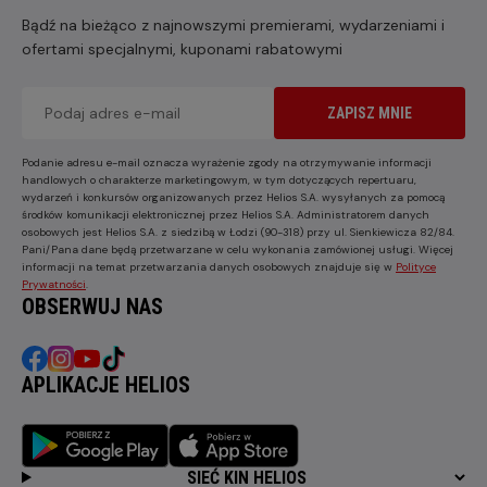
Bądź na bieżąco z najnowszymi premierami, wydarzeniami i
ofertami specjalnymi, kuponami rabatowymi
ZAPISZ MNIE
Podanie adresu e-mail oznacza wyrażenie zgody na otrzymywanie informacji
handlowych o charakterze marketingowym, w tym dotyczących repertuaru,
wydarzeń i konkursów organizowanych przez Helios S.A. wysyłanych za pomocą
środków komunikacji elektronicznej przez Helios S.A. Administratorem danych
osobowych jest Helios S.A. z siedzibą w Łodzi (90-318) przy ul. Sienkiewicza 82/84.
Pani/Pana dane będą przetwarzane w celu wykonania zamówionej usługi. Więcej
informacji na temat przetwarzania danych osobowych znajduje się w
Polityce
Prywatności
.
OBSERWUJ NAS
APLIKACJE HELIOS
SIEĆ KIN HELIOS