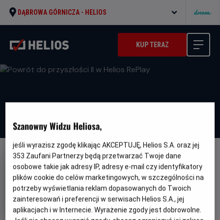
DĄBROWA GÓRNICZA -
HELIOS
KUP TERAZ
Szanowny Widzu Heliosa,
jeśli wyrazisz zgodę klikając AKCEPTUJĘ, Helios S.A. oraz jej
353
Zaufani Partnerzy będą przetwarzać Twoje dane
osobowe takie jak adresy IP, adresy e-mail czy identyfikatory
plików cookie do celów marketingowych, w szczególności na
potrzeby wyświetlania reklam dopasowanych do Twoich
Powrót do przyszłości II w Helios
zainteresowań i preferencji w serwisach Helios S.A., jej
RePlay
aplikacjach i w Internecie. Wyrażenie zgody jest dobrowolne.