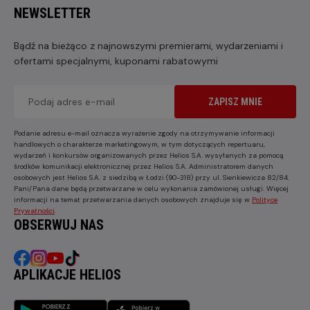
NEWSLETTER
Bądź na bieżąco z najnowszymi premierami, wydarzeniami i
ofertami specjalnymi, kuponami rabatowymi
ZAPISZ MNIE
Podanie adresu e-mail oznacza wyrażenie zgody na otrzymywanie informacji
handlowych o charakterze marketingowym, w tym dotyczących repertuaru,
wydarzeń i konkursów organizowanych przez Helios S.A. wysyłanych za pomocą
środków komunikacji elektronicznej przez Helios S.A. Administratorem danych
osobowych jest Helios S.A. z siedzibą w Łodzi (90-318) przy ul. Sienkiewicza 82/84.
Pani/Pana dane będą przetwarzane w celu wykonania zamówionej usługi. Więcej
informacji na temat przetwarzania danych osobowych znajduje się w
Polityce
Prywatności
.
OBSERWUJ NAS
APLIKACJE HELIOS