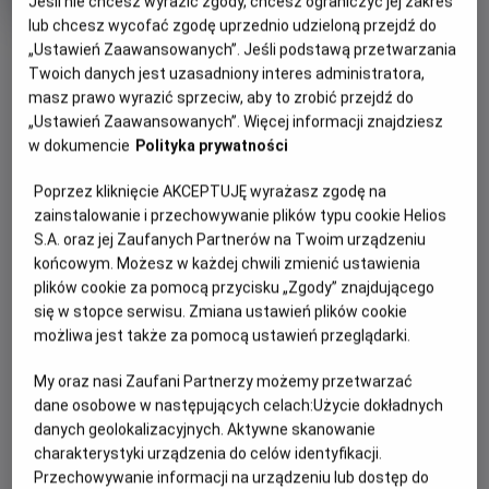
Jeśli nie chcesz wyrazić zgody, chcesz ograniczyć jej zakres
Oryginalny
Gatunek
Back to the Future Part II
Przygodowy /
lub chcesz wycofać zgodę uprzednio udzieloną przejdź do
tytuł
Minimalny
Akcja
Od 13 lat
OBSERWUJ
„Ustawień Zaawansowanych”. Jeśli podstawą przetwarzania
Czas
wiek
118 min
trwania
Twoich danych jest uzasadniony interes administratora,
masz prawo wyrazić sprzeciw, aby to zrobić przejdź do
WIĘCEJ SZCZEGÓŁÓW
„Ustawień Zaawansowanych”. Więcej informacji znajdziesz
REŻYSERIA
SCENARIUSZ
w dokumencie
Polityka prywatności
OPIS WYDARZENIA
Robert Zemeckis
Robert Zemeckis, Bob Gale
OBSADA
Poprzez kliknięcie AKCEPTUJĘ wyrażasz zgodę na
Marty McFly i doktor Brown powracają! Tym razem muszą
Christopher Lloyd, Michael J. Fox, Lea Thompson
zainstalowanie i przechowywanie plików typu cookie Helios
udać się w przyszłość, by uchronić dzieci Marty'ego przed
S.A. oraz jej Zaufanych Partnerów na Twoim urządzeniu
niebezpieczeństwem. Od tego momentu podróże w
końcowym. Możesz w każdej chwili zmienić ustawienia
czasie stają się coraz bardziej szalone, a ekipa musi
plików cookie za pomocą przycisku „Zgody” znajdującego
wykonywać liczne skoki w czasie, ponieważ ich wyprawy
się w stopce serwisu. Zmiana ustawień plików cookie
mają oszałamiający wpływ na bieg historii. To wymagająca
możliwa jest także za pomocą ustawień przeglądarki.
– ale wciąż niezwykle zabawna – kontynuacja serii.
My oraz nasi Zaufani Partnerzy możemy przetwarzać
dane osobowe w następujących celach:
Użycie dokładnych
danych geolokalizacyjnych. Aktywne skanowanie
charakterystyki urządzenia do celów identyfikacji.
Przechowywanie informacji na urządzeniu lub dostęp do