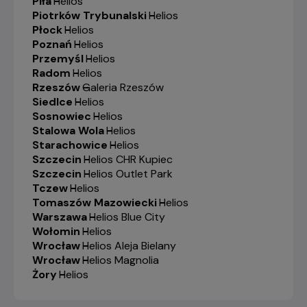
Piła
-
Helios
Piotrków Trybunalski
-
Helios
Płock
-
Helios
Poznań
-
Helios
Przemyśl
-
Helios
Radom
-
Helios
Rzeszów
-
Galeria Rzeszów
Siedlce
-
Helios
Sosnowiec
-
Helios
Stalowa Wola
-
Helios
Starachowice
-
Helios
Szczecin
-
Helios CHR Kupiec
Szczecin
-
Helios Outlet Park
Tczew
-
Helios
Tomaszów Mazowiecki
-
Helios
Warszawa
-
Helios Blue City
Wołomin
-
Helios
Wrocław
-
Helios Aleja Bielany
Wrocław
-
Helios Magnolia
Żory
-
Helios