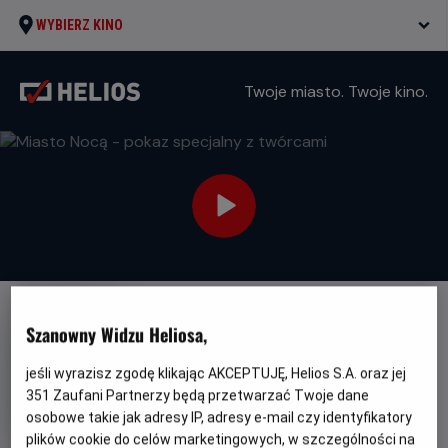
WYBIERZ KINO
Twoje miasto. Twoje kino.
FILM POLSKI
Szanowny Widzu Heliosa,
Miasto Nocą - pokaz specjalny
jeśli wyrazisz zgodę klikając AKCEPTUJĘ, Helios S.A. oraz jej
z twórcami
351
Zaufani Partnerzy będą przetwarzać Twoje dane
Oryginalny
Miasto Nocą - pokaz specjalny z twórcami
osobowe takie jak adresy IP, adresy e-mail czy identyfikatory
tytuł
Gatunek
Minimalny
Thriller
Od 15 lat
plików cookie do celów marketingowych, w szczególności na