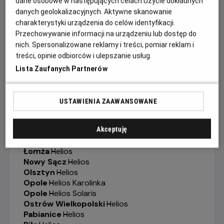
dane osobowe w następujących celach:
Użycie dokładnych
Gorzów Wielkopolski
-
Helios
danych geolokalizacyjnych. Aktywne skanowanie
Grudziądz
-
Helios
charakterystyki urządzenia do celów identyfikacji.
Jelenia Góra
-
Helios
Przechowywanie informacji na urządzeniu lub dostęp do
Kalisz
-
Helios
nich. Spersonalizowane reklamy i treści, pomiar reklam i
Katowice
-
Helios
Kędzierzyn-Koźle
-
Helios
treści, opinie odbiorców i ulepszanie usług.
Kielce
-
Helios
Lista Zaufanych Partnerów
Konin
-
Helios
Koszalin
-
Helios
Krosno
-
Helios
USTAWIENIA ZAAWANSOWANE
Legionowo
-
Helios
Legnica
-
Helios
Lubin
-
Helios
Akceptuję
Łódź
-
Helios
Łomża
-
Helios
Nowy Sącz
-
Helios
Olsztyn
-
Helios
Opole
-
Helios Karolinka
Opole
-
Helios Solaris
Ostrów Wielkopolski
-
Helios
Pabianice
-
Helios