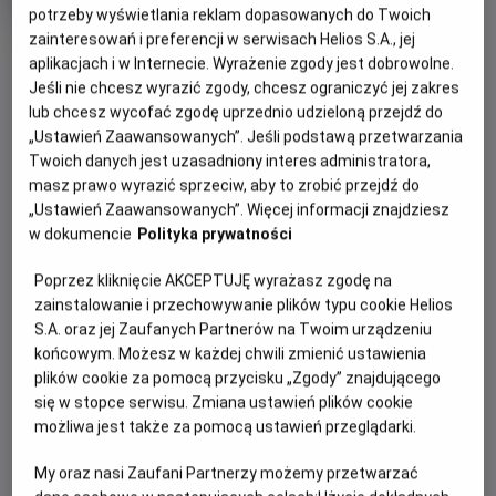
Czas
Kraj
wiek
123 min
Polska (2022)
potrzeby wyświetlania reklam dopasowanych do Twoich
trwania
i
zainteresowań i preferencji w serwisach Helios S.A., jej
rok
produkcji
aplikacjach i w Internecie. Wyrażenie zgody jest dobrowolne.
WIĘCEJ SZCZEGÓŁÓW
PREMIERA
Jeśli nie chcesz wyrazić zgody, chcesz ograniczyć jej zakres
lub chcesz wycofać zgodę uprzednio udzieloną przejdź do
31 marca 2023
„Ustawień Zaawansowanych”. Jeśli podstawą przetwarzania
REŻYSERIA
SCENARIUSZ
WYBIERZ SWOJE KINO
Twoich danych jest uzasadniony interes administratora,
Paweł Lewandowski
Paweł Lewandowski
ABY ZOBACZYĆ GODZINY SEANSÓW
masz prawo wyrazić sprzeciw, aby to zrobić przejdź do
OBSADA
„Ustawień Zaawansowanych”. Więcej informacji znajdziesz
Marcin Laskowski, Zdzisław Dolata, Mariusz Kałamarz,
w dokumencie
Polityka prywatności
Bełchatów
-
Helios
Waldemar Rakoczy
Białystok
-
Helios Alfa
Poprzez kliknięcie AKCEPTUJĘ wyrażasz zgodę na
Białystok
-
Helios Biała
zainstalowanie i przechowywanie plików typu cookie Helios
Białystok
-
Helios Jurowiecka
S.A. oraz jej Zaufanych Partnerów na Twoim urządzeniu
Bielsko-Biała
-
Helios
końcowym. Możesz w każdej chwili zmienić ustawienia
Bydgoszcz
-
Helios
plików cookie za pomocą przycisku „Zgody” znajdującego
Dąbrowa Górnicza
-
Helios
się w stopce serwisu. Zmiana ustawień plików cookie
Gdańsk
-
Helios Forum
możliwa jest także za pomocą ustawień przeglądarki.
Gdańsk
-
Helios Metropolia
Gdynia
-
Helios
My oraz nasi Zaufani Partnerzy możemy przetwarzać
Gniezno
-
Helios