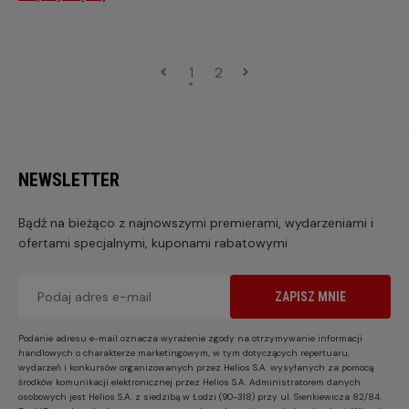
1
2
NEWSLETTER
Bądź na bieżąco z najnowszymi premierami, wydarzeniami i
ofertami specjalnymi, kuponami rabatowymi
ZAPISZ MNIE
Podanie adresu e-mail oznacza wyrażenie zgody na otrzymywanie informacji
handlowych o charakterze marketingowym, w tym dotyczących repertuaru,
wydarzeń i konkursów organizowanych przez Helios S.A. wysyłanych za pomocą
środków komunikacji elektronicznej przez Helios S.A. Administratorem danych
osobowych jest Helios S.A. z siedzibą w Łodzi (90-318) przy ul. Sienkiewicza 82/84.