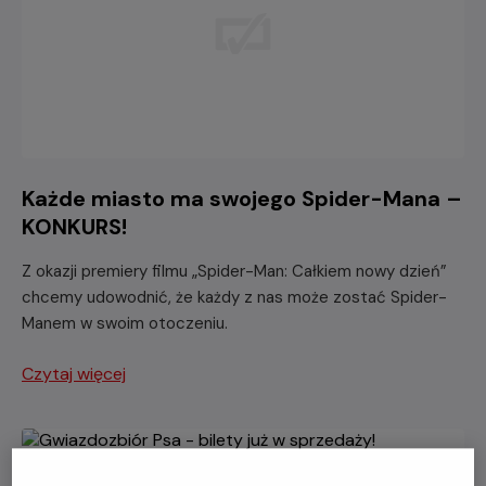
Każde miasto ma swojego Spider-Mana –
KONKURS!
Z okazji premiery filmu „Spider-Man: Całkiem nowy dzień”
chcemy udowodnić, że każdy z nas może zostać Spider-
Manem w swoim otoczeniu.
Czytaj więcej