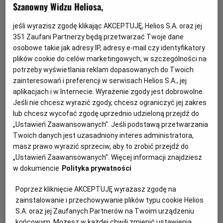
Szanowny Widzu Heliosa,
jeśli wyrazisz zgodę klikając AKCEPTUJĘ, Helios S.A. oraz jej
351
Zaufani Partnerzy będą przetwarzać Twoje dane
osobowe takie jak adresy IP, adresy e-mail czy identyfikatory
plików cookie do celów marketingowych, w szczególności na
potrzeby wyświetlania reklam dopasowanych do Twoich
zainteresowań i preferencji w serwisach Helios S.A., jej
aplikacjach i w Internecie. Wyrażenie zgody jest dobrowolne.
Jeśli nie chcesz wyrazić zgody, chcesz ograniczyć jej zakres
Gwiazdozbiór Psa - bilety już w
lub chcesz wycofać zgodę uprzednio udzieloną przejdź do
sprzedaży!
„Ustawień Zaawansowanych”. Jeśli podstawą przetwarzania
Twoich danych jest uzasadniony interes administratora,
Przeżyj emocjonującą historię o odwadze, przetrwaniu i
masz prawo wyrazić sprzeciw, aby to zrobić przejdź do
poszukiwaniu nadziei w postapokaliptycznym świecie.
„Ustawień Zaawansowanych”. Więcej informacji znajdziesz
w dokumencie
Polityka prywatności
Czytaj więcej
Poprzez kliknięcie AKCEPTUJĘ wyrażasz zgodę na
zainstalowanie i przechowywanie plików typu cookie Helios
S.A. oraz jej Zaufanych Partnerów na Twoim urządzeniu
końcowym. Możesz w każdej chwili zmienić ustawienia