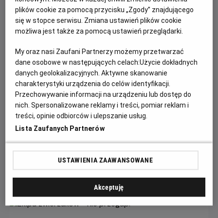
plików cookie za pomocą przycisku „Zgody” znajdującego
się w stopce serwisu. Zmiana ustawień plików cookie
możliwa jest także za pomocą ustawień przeglądarki.
My oraz nasi Zaufani Partnerzy możemy przetwarzać
dane osobowe w następujących celach:
Użycie dokładnych
danych geolokalizacyjnych. Aktywne skanowanie
charakterystyki urządzenia do celów identyfikacji.
Przechowywanie informacji na urządzeniu lub dostęp do
Wielka wyprzedaż filmowych gadżetów w
nich. Spersonalizowane reklamy i treści, pomiar reklam i
treści, opinie odbiorców i ulepszanie usług.
kinach Helios!
Lista Zaufanych Partnerów
W kinach Helios trwa wyprzedaż merchu kinowego, a
rabaty sięgają nawet 60%!
USTAWIENIA ZAAWANSOWANE
Czytaj więcej
Akceptuję