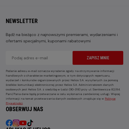
NEWSLETTER
Bądź na bieżąco z najnowszymi premierami, wydarzeniami i
ofertami specjalnymi, kuponami rabatowymi
ZAPISZ MNIE
Podanie adresu e-mail oznacza wyrażenie zgody na otrzymywanie informacji
handlowych o charakterze marketingowym, w tym dotyczących repertuaru,
wydarzeń i konkursów organizowanych przez Helios S.A. wysyłanych za pomocą
środków komunikacji elektronicznej przez Helios S.A. Administratorem danych
osobowych jest Helios S.A. z siedzibą w Łodzi (90-318) przy ul. Sienkiewicza 82/84.
Pani/Pana dane będą przetwarzane w celu wykonania zamówionej usługi. Więcej
informacji na temat przetwarzania danych osobowych znajduje się w
Polityce
Prywatności
.
OBSERWUJ NAS