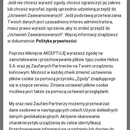
Jeśli nie chcesz wyrazić zgody, chcesz ograniczyć jej zakres
rok
produkcji
lub chcesz wycofać zgodę uprzednio udzieloną przejdź do
OBSERWUJ
„Ustawień Zaawansowanych”. Jeśli podstawą przetwarzania
Twoich danych jest uzasadniony interes administratora,
masz prawo wyrazić sprzeciw, aby to zrobić przejdź do
WIĘCEJ SZCZEGÓŁÓW
PREMIERA
„Ustawień Zaawansowanych”. Więcej informacji znajdziesz
w dokumencie
Polityka prywatności
17 kwietnia 2026
REŻYSERIA
OPIS FILMU
Poprzez kliknięcie AKCEPTUJĘ wyrażasz zgodę na
Momoko Seto
zainstalowanie i przechowywanie plików typu cookie Helios
Dendelion, Baraban, Léonto i Taraxa to czwórka
S.A. oraz jej Zaufanych Partnerów na Twoim urządzeniu
niezwykłych przyjaciół; cztery nasiona, które kiedyś
końcowym. Możesz w każdej chwili zmienić ustawienia
należały do tego samego dmuchawca. Ocalone przed
plików cookie za pomocą przycisku „Zgody” znajdującego
wybuchem nuklearnym, który zniszczył Ziemię, zostają
się w stopce serwisu. Zmiana ustawień plików cookie
wyrzucone w kosmos, podróżując przez gwiezdne
możliwa jest także za pomocą ustawień przeglądarki.
konstelacje. Gdy lądują na nieznanej planecie, wyruszają w
My oraz nasi Zaufani Partnerzy możemy przetwarzać
niezapomnianą przygodę, by znaleźć nowy dom i osiedlić
dane osobowe w następujących celach:
Użycie dokładnych
się na stałe.
danych geolokalizacyjnych. Aktywne skanowanie
charakterystyki urządzenia do celów identyfikacji.
Przechowywanie informacji na urządzeniu lub dostęp do