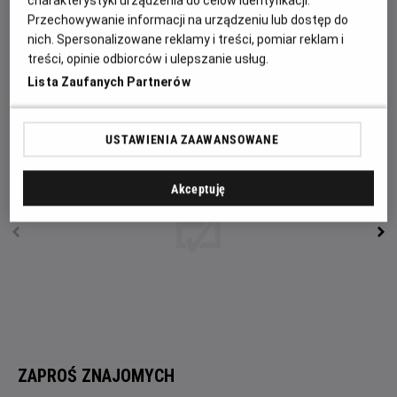
charakterystyki urządzenia do celów identyfikacji.
wydobyć od niego informacje o ojcu. Kobiety odnajdują
Przechowywanie informacji na urządzeniu lub dostęp do
mężczyznę w szpitalu. Wanda przepytuje go, ale załamuje
nich. Spersonalizowane reklamy i treści, pomiar reklam i
się przy pytaniu o małego chłopca, imieniem Tadzio. Anna
treści, opinie odbiorców i ulepszanie usług.
domyśla się, że chodzi o chłopca ze zdjęcia i że jest on
Lista Zaufanych Partnerów
synem Wandy...
USTAWIENIA ZAAWANSOWANE
Akceptuję
ZAPROŚ ZNAJOMYCH