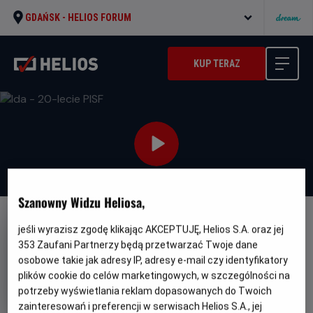
GDAŃSK -
HELIOS FORUM
KUP TERAZ
Szanowny Widzu Heliosa,
FILM POLSKI
jeśli wyrazisz zgodę klikając AKCEPTUJĘ, Helios S.A. oraz jej
353
Zaufani Partnerzy będą przetwarzać Twoje dane
Ida - 20-lecie PISF
osobowe takie jak adresy IP, adresy e-mail czy identyfikatory
Oryginalny
Gatunek
Minimalny
Ida
Dramat
Od 15 lat
plików cookie do celów marketingowych, w szczególności na
tytuł
Czas
Kraj
wiek
82 min
Dania, Polska
potrzeby wyświetlania reklam dopasowanych do Twoich
trwania
i
zainteresowań i preferencji w serwisach Helios S.A., jej
rok