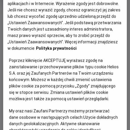
produkcji
aplikacjach i w Internecie. Wyrażenie zgody jest dobrowolne.
Jeśli nie chcesz wyrazić zgody, chcesz ograniczyć jej zakres
OBSERWUJ
lub chcesz wycofać zgodę uprzednio udzieloną przejdź do
„Ustawień Zaawansowanych”. Jeśli podstawą przetwarzania
Twoich danych jest uzasadniony interes administratora,
WIĘCEJ SZCZEGÓŁÓW
PREMIERA
masz prawo wyrazić sprzeciw, aby to zrobić przejdź do
25 października 2013
„Ustawień Zaawansowanych”. Więcej informacji znajdziesz
REŻYSERIA
SCENARIUSZ
w dokumencie
Polityka prywatności
OPIS FILMU
Paweł Pawlikowski
Paweł Pawlikowski, Rebecca
Poprzez kliknięcie AKCEPTUJĘ wyrażasz zgodę na
Lenkiewicz
Polska. Rok 1962. Anna jest w nowicjacie, jako sierota
zainstalowanie i przechowywanie plików typu cookie Helios
OBSADA
umieszczona w klasztorze pod opieką zakonnic. Matka
S.A. oraz jej Zaufanych Partnerów na Twoim urządzeniu
Agata Kulesza, Dawid Ogrodnik, Agata Trzebuchowska
przełożona namawia ją, by przed święceniami odwiedziła
końcowym. Możesz w każdej chwili zmienić ustawienia
swoją ciotkę, jedyną żyjącą krewną. Ciotka opowiada Annie
plików cookie za pomocą przycisku „Zgody” znajdującego
o losach rodziny. Wyznaje, że Anna jest Żydówką. Decydują
się w stopce serwisu. Zmiana ustawień plików cookie
się pojechać do miejscowości, gdzie przed wojną mieszkali
możliwa jest także za pomocą ustawień przeglądarki.
dziadkowie i rodzice Anny. W czasie wojny rodzina była
My oraz nasi Zaufani Partnerzy możemy przetwarzać
przechowywana przez polskich sąsiadów, ale Wanda
dane osobowe w następujących celach:
Użycie dokładnych
podejrzewa, że zostali przez niego zabici. W ich rodzinnym
danych geolokalizacyjnych. Aktywne skanowanie
domu mieszka teraz syn sąsiada, Feliks. Wandzie udaje się