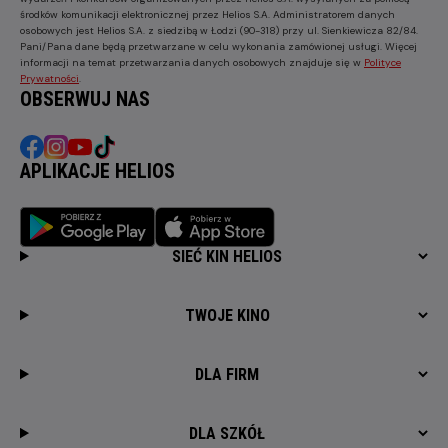
środków komunikacji elektronicznej przez Helios S.A. Administratorem danych
osobowych jest Helios S.A. z siedzibą w Łodzi (90-318) przy ul. Sienkiewicza 82/84.
Pani/Pana dane będą przetwarzane w celu wykonania zamówionej usługi. Więcej
informacji na temat przetwarzania danych osobowych znajduje się w
Polityce
Prywatności
.
OBSERWUJ NAS
APLIKACJE HELIOS
SIEĆ KIN HELIOS
TWOJE KINO
DLA FIRM
DLA SZKÓŁ