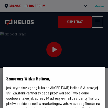
GDAŃSK -
HELIOS FORUM
KUP TERAZ
Szanowny Widzu Heliosa,
FILM POLSKI
Idź pod prąd
jeśli wyrazisz zgodę klikając AKCEPTUJĘ, Helios S.A. oraz jej
351
Zaufani Partnerzy będą przetwarzać Twoje dane
Oryginalny
Gatunek
Idź pod prąd
Muzyczny / Dramat /
tytuł
Minimalny
Biograficzny
Od 13 lat
osobowe takie jak adresy IP, adresy e-mail czy identyfikatory
Czas
Kraj
wiek
97 min
Polska
plików cookie do celów marketingowych, w szczególności na
trwania
i