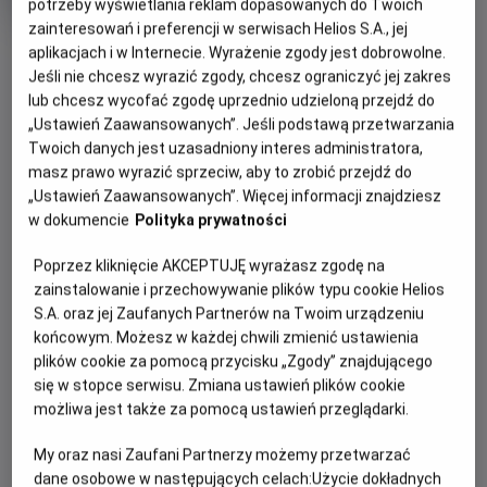
potrzeby wyświetlania reklam dopasowanych do Twoich
rok
zainteresowań i preferencji w serwisach Helios S.A., jej
produkcji
OBSERWUJ
aplikacjach i w Internecie. Wyrażenie zgody jest dobrowolne.
Jeśli nie chcesz wyrazić zgody, chcesz ograniczyć jej zakres
lub chcesz wycofać zgodę uprzednio udzieloną przejdź do
WIĘCEJ SZCZEGÓŁÓW
„Ustawień Zaawansowanych”. Jeśli podstawą przetwarzania
PREMIERA
Twoich danych jest uzasadniony interes administratora,
27 września 2024
masz prawo wyrazić sprzeciw, aby to zrobić przejdź do
REŻYSERIA
SCENARIUSZ
OPIS FILMU
„Ustawień Zaawansowanych”. Więcej informacji znajdziesz
Wiesław Paluch
Doman Nowakowski,
w dokumencie
Polityka prywatności
Wiesław Paluch
Druga połowa lat 70. XX wieku. Kilku nastolatków z Ustrzyk
OBSADA
Dolnych, na czele z charyzmatycznym i
Poprzez kliknięcie AKCEPTUJĘ wyrażasz zgodę na
Ignacy Liss, Maciej Piotrowski, Igor Paszczyk
niezdyscyplinowanym uczniem ustrzyckiej zawodówki,
zainstalowanie i przechowywanie plików typu cookie Helios
S.A. oraz jej Zaufanych Partnerów na Twoim urządzeniu
Siczką, postanowiło zostać punkami i grać punk rocka.
końcowym. Możesz w każdej chwili zmienić ustawienia
Zainspirowali się usłyszanym w zagranicznej radiostacji
plików cookie za pomocą przycisku „Zgody” znajdującego
zespołem Sex Pistols i nową kulturą „punk”. Na początek
się w stopce serwisu. Zmiana ustawień plików cookie
wysyłają do Radia Wolna Europa list z prośbą o więcej
możliwa jest także za pomocą ustawień przeglądarki.
„muzyki wolnych ludzi” na antenie. Ku ich zdumieniu list
zostaje odczytany w audycji na żywo, a stacja zaczyna
My oraz nasi Zaufani Partnerzy możemy przetwarzać
emitować cotygodniowy program dotyczący muzyki punk.
dane osobowe w następujących celach:
Użycie dokładnych