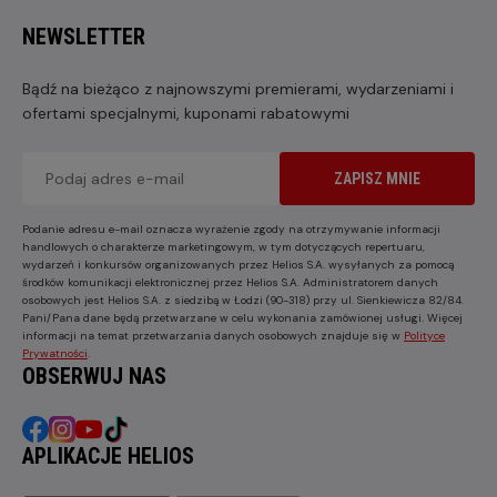
NEWSLETTER
Bądź na bieżąco z najnowszymi premierami, wydarzeniami i
ofertami specjalnymi, kuponami rabatowymi
ZAPISZ MNIE
Podanie adresu e-mail oznacza wyrażenie zgody na otrzymywanie informacji
handlowych o charakterze marketingowym, w tym dotyczących repertuaru,
wydarzeń i konkursów organizowanych przez Helios S.A. wysyłanych za pomocą
środków komunikacji elektronicznej przez Helios S.A. Administratorem danych
osobowych jest Helios S.A. z siedzibą w Łodzi (90-318) przy ul. Sienkiewicza 82/84.
Pani/Pana dane będą przetwarzane w celu wykonania zamówionej usługi. Więcej
informacji na temat przetwarzania danych osobowych znajduje się w
Polityce
Prywatności
.
OBSERWUJ NAS
APLIKACJE HELIOS