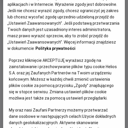
rok
aplikacjach i w Internecie. Wyrażenie zgody jest dobrowolne.
produkcji
Jeśli nie chcesz wyrazić zgody, chcesz ograniczyć jej zakres
OBSERWUJ
lub chcesz wycofać zgodę uprzednio udzieloną przejdź do
„Ustawień Zaawansowanych”. Jeśli podstawą przetwarzania
Twoich danych jest uzasadniony interes administratora,
WIĘCEJ SZCZEGÓŁÓW
PREMIERA
masz prawo wyrazić sprzeciw, aby to zrobić przejdź do
19 stycznia 2024
„Ustawień Zaawansowanych”. Więcej informacji znajdziesz
REŻYSERIA
SCENARIUSZ
OPIS FILMU
w dokumencie
Polityka prywatności
Alice Rohrwacher
Carmela Covino, Marco
Poprzez kliknięcie AKCEPTUJĘ wyrażasz zgodę na
Pettenello, Alice Rohrwacher
Każdy ponoć ma swoją Chimerę. Coś, o czym marzy, ale nie
zainstalowanie i przechowywanie plików typu cookie Helios
OBSADA
może tego zdobyć. Dla grupy drobnych złodziejaszków
S.A. oraz jej Zaufanych Partnerów na Twoim urządzeniu
Josh O'Connor, Vincenzo Nemolato, Carol Duarte
rabujących okoliczne groby i handlujących
końcowym. Możesz w każdej chwili zmienić ustawienia
archeologicznymi znaleziskami to chęć szybkiego
plików cookie za pomocą przycisku „Zgody” znajdującego
wzbogacenia się. Oznaczałaby ona wybawienie od dalszej
się w stopce serwisu. Zmiana ustawień plików cookie
pracy. Arthurowi (Josh O'Connor) z kolei przypomina
możliwa jest także za pomocą ustawień przeglądarki.
Beniaminę. Kobietę, którą kochał i stracił. Mężczyzna łatwo
się jednak nie poddaje i postanawia rzucić wyzwanie
My oraz nasi Zaufani Partnerzy możemy przetwarzać
dane osobowe w następujących celach:
Użycie dokładnych
niemożliwemu. Nawet jeżeli oznaczałoby to błąkanie się po
danych geolokalizacyjnych. Aktywne skanowanie
mitycznych zaświatach. W poszukiwaniu legendarnych