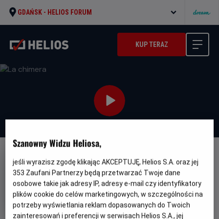
GDAŃSK -
HELIOS FORUM
KUP TERAZ
Szanowny Widzu Heliosa,
NAPISY
jeśli wyrazisz zgodę klikając AKCEPTUJĘ, Helios S.A. oraz jej
353
Zaufani Partnerzy będą przetwarzać Twoje dane
La chimera
osobowe takie jak adresy IP, adresy e-mail czy identyfikatory
Oryginalny
Gatunek
La chimera
Fantasy / Komedia /
plików cookie do celów marketingowych, w szczególności na
tytuł
Minimalny
Przygodowy
Od 15 lat
potrzeby wyświetlania reklam dopasowanych do Twoich
Czas
Kraj
wiek
130 min
Szwajcaria, Francja, Włochy
trwania
i
zainteresowań i preferencji w serwisach Helios S.A., jej
(2023)