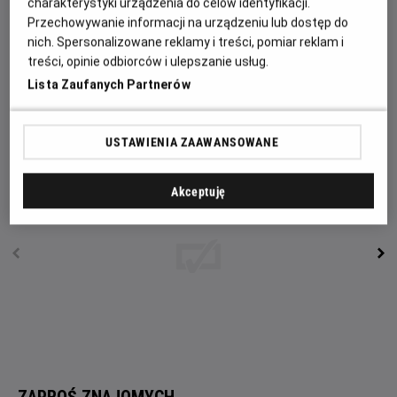
charakterystyki urządzenia do celów identyfikacji.
zakopanych drzwi, pozwalających przekroczyć mu próg
Przechowywanie informacji na urządzeniu lub dostęp do
innej rzeczywistości, Arthur łączy siły z rabusiami. Oferuje
nich. Spersonalizowane reklamy i treści, pomiar reklam i
im swój talent do wskazywania miejsc, gdzie znajdują się
treści, opinie odbiorców i ulepszanie usług.
starożytne skarby, w zamian za to, że będą dla niego
Lista Zaufanych Partnerów
przekopywać okolicę. Tak rozpoczyna się niezwykła, pełna
magii podróż w nieznane.
USTAWIENIA ZAAWANSOWANE
Akceptuję
ZAPROŚ ZNAJOMYCH