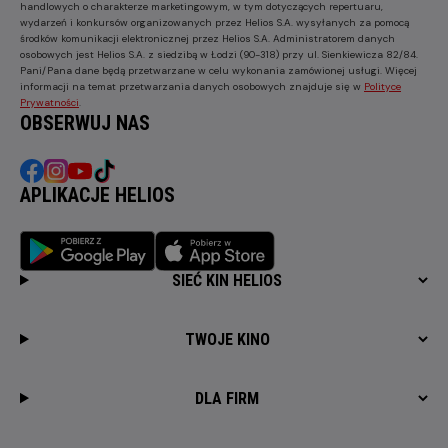
handlowych o charakterze marketingowym, w tym dotyczących repertuaru,
wydarzeń i konkursów organizowanych przez Helios S.A. wysyłanych za pomocą
środków komunikacji elektronicznej przez Helios S.A. Administratorem danych
osobowych jest Helios S.A. z siedzibą w Łodzi (90-318) przy ul. Sienkiewicza 82/84.
Pani/Pana dane będą przetwarzane w celu wykonania zamówionej usługi. Więcej
informacji na temat przetwarzania danych osobowych znajduje się w
Polityce
Prywatności
.
OBSERWUJ NAS
APLIKACJE HELIOS
SIEĆ KIN HELIOS
TWOJE KINO
DLA FIRM