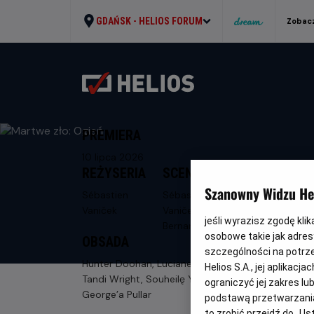
GDAŃSK -
HELIOS FORUM
Zobacz
PREMIERA
10 lipca 2026
REŻYSERIA
SCENARIUSZ
Szanowny Widzu Hel
Sébastien
Sébastien
Vaniček
Vaniček, Florent
jeśli wyrazisz zgodę kli
Bernard
osobowe takie jak adresy
OBSADA
szczególności na potrz
Hunter Doohan, Luciane Buchanan,
Helios S.A., jej aplikac
Tandi Wright, Souheilę Yacoub,
ograniczyć jej zakres l
George’a Pullar
podstawą przetwarzania
to zrobić przejdź do „