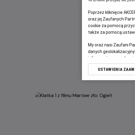
Poprzez kliknięcie AKCE
oraz jej Zaufanych Par
cookie za pomocą przyci
także za pomocą ustawi
My oraz nasi Zaufani P
danych geolokalizacyjny
informacji na urządzeniu
odbiorców i ulepszanie u
USTAWIENIA ZAA
Lista Zaufanych Partn