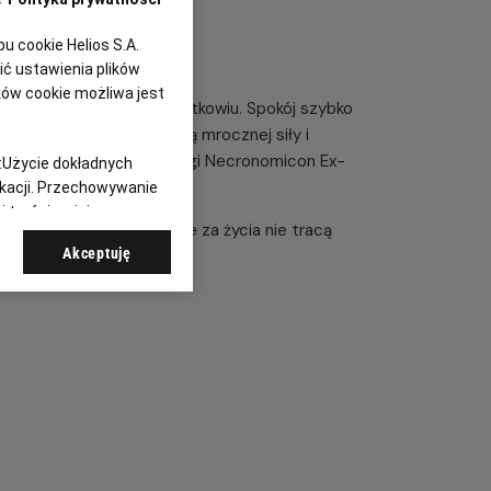
 cookie Helios S.A.
ć ustawienia plików
ków cookie możliwa jest
odosobnionym domu na pustkowiu. Spokój szybko
n po drugim, padają ofiarą mrocznej siły i
e moce przywołane z księgi Necronomicon Ex-
:
Użycie dokładnych
ikacji. Przechowywanie
 treści, opinie
prawdę: przysięgi złożone za życia nie tracą
Akceptuję