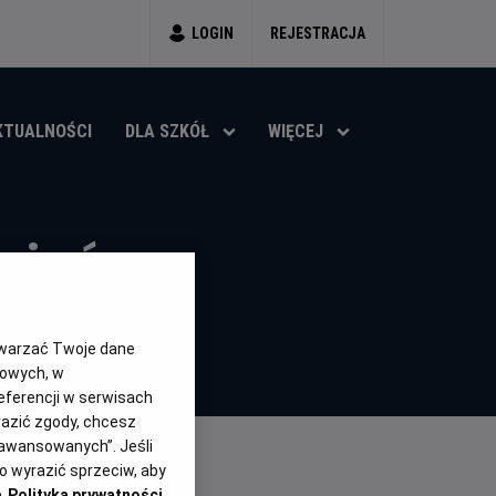
LOGIN
REJESTRACJA
KTUALNOŚCI
DLA SZKÓŁ
WIĘCEJ
gień
)
6.7
OCENA HELIOS
twarzać Twoje dane
gowych, w
eferencji w serwisach
yrazić zgody, chcesz
aawansowanych”. Jeśli
 wyrazić sprzeciw, aby
e
Polityka prywatności