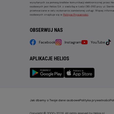
wysyłanych za pomocą środków komunikacji elektronicznej przez He
osobowych jest Helios S.A. z siedzibą w Łodzi (90-318) przy ul. Sie
przetwarzane w celu wykonania zamówionej usługi. Więcej informa
osobowych znajduje się w
Polityce Prywatności
.
OBSERWUJ NAS
Facebook
Instagram
YouTube
APLIKACJE HELIOS
Jak dbamy o Twoje dane osobowe
Polityka prywatności
Po
Copyright © 2000-2026. All rights reserved by Helios.pl