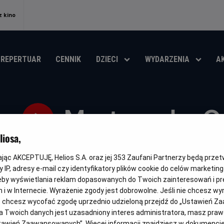
 kino
REPERTUAR
CENNIK
DZIECI
WYDARZENIA
A
Martwe zło: O
iosa,
Oryginalny
Gatunek
Minimalny
Czas
Kraj
Evil Dead Burn
Horror
Od 15 lat
111 min
USA (2026
tytuł
wiek
trwania
i
kając AKCEPTUJĘ, Helios S.A. oraz jej
353
Zaufani Partnerzy będą prze
rok
OBSERWUJ
 IP, adresy e-mail czy identyfikatory plików cookie do celów marketin
produkcji
eby wyświetlania reklam dopasowanych do Twoich zainteresowań i pr
jach i w Internecie. Wyrażenie zgody jest dobrowolne. Jeśli nie chcesz w
ub chcesz wycofać zgodę uprzednio udzieloną przejdź do „Ustawień Z
 Twoich danych jest uzasadniony interes administratora, masz prawo
NAPISY
Ustawień Zaawansowanych”. Więcej informacji znajdziesz w dokumenci