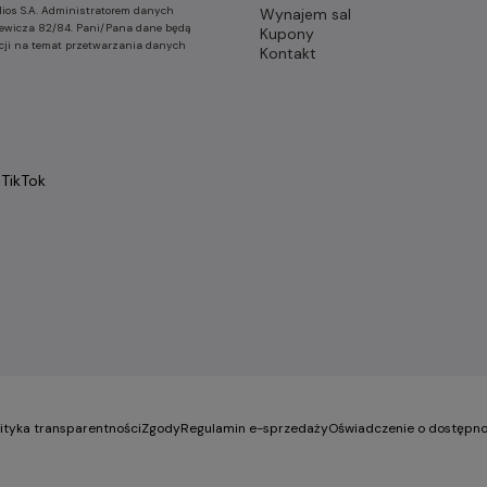
lios S.A. Administratorem danych
Wynajem sal
nkiewicza 82/84. Pani/Pana dane będą
Kupony
cji na temat przetwarzania danych
Kontakt
TikTok
lityka transparentności
Zgody
Regulamin e-sprzedaży
Oświadczenie o dostępno