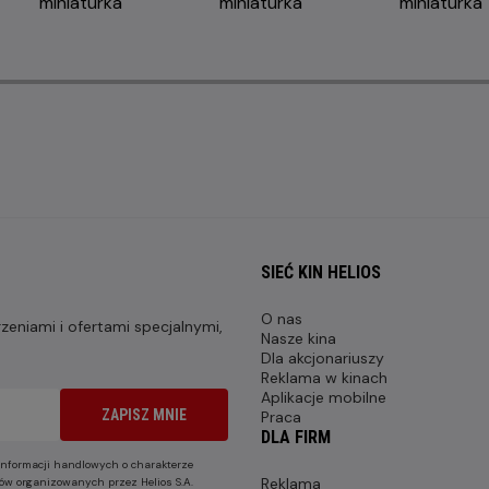
SIEĆ KIN HELIOS
O nas
eniami i ofertami specjalnymi,
Nasze kina
Dla akcjonariuszy
Reklama w kinach
Aplikacje mobilne
ZAPISZ MNIE
Praca
DLA FIRM
nformacji handlowych o charakterze
Reklama
ów organizowanych przez Helios S.A.