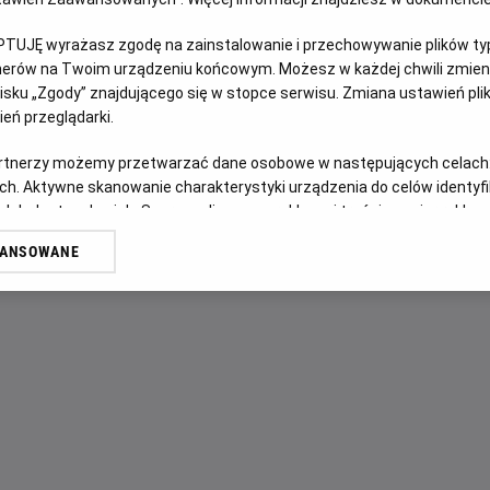
PTUJĘ wyrażasz zgodę na zainstalowanie i przechowywanie plików typu
OPIS FILMU
tnerów na Twoim urządzeniu końcowym. Możesz w każdej chwili zmieni
sku „Zgody” znajdującego się w stopce serwisu. Zmiana ustawień pli
Po śmierci męża kobieta szuka ukojenia u teściów w ich 
eń przeglądarki.
zamienia się w koszmar, gdy kolejni członkowie rodziny, jede
przemieniają się w Deadites, opętanych przez demoniczn
artnerzy możemy przetwarzać dane osobowe w następujących celach
Mortis.
ch. Aktywne skanowanie charakterystyki urządzenia do celów identyf
 lub dostęp do nich. Spersonalizowane reklamy i treści, pomiar reklam i
W obliczu narastającego zła kobieta odkrywa przerażającą 
sług.
WANSOWANE
mocy nawet po śmierci.
erów