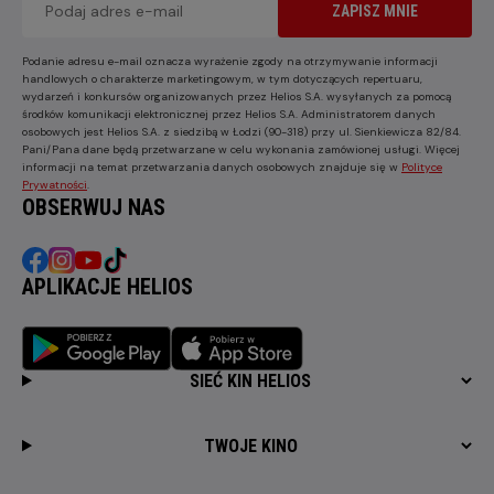
ZAPISZ MNIE
Podanie adresu e-mail oznacza wyrażenie zgody na otrzymywanie informacji
handlowych o charakterze marketingowym, w tym dotyczących repertuaru,
wydarzeń i konkursów organizowanych przez Helios S.A. wysyłanych za pomocą
środków komunikacji elektronicznej przez Helios S.A. Administratorem danych
osobowych jest Helios S.A. z siedzibą w Łodzi (90-318) przy ul. Sienkiewicza 82/84.
Pani/Pana dane będą przetwarzane w celu wykonania zamówionej usługi. Więcej
informacji na temat przetwarzania danych osobowych znajduje się w
Polityce
Prywatności
.
OBSERWUJ NAS
APLIKACJE HELIOS
SIEĆ KIN HELIOS
TWOJE KINO