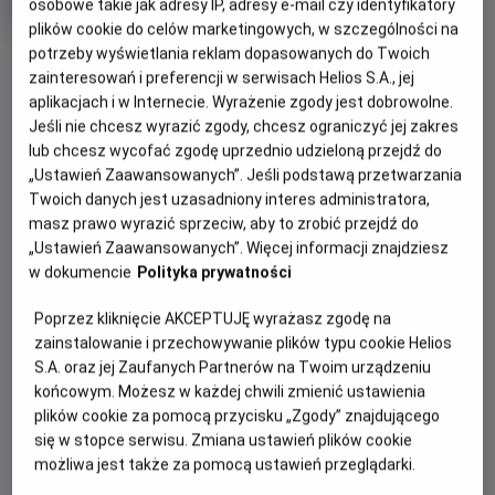
OCENA HELIOS
osobowe takie jak adresy IP, adresy e-mail czy identyfikatory
rok
plików cookie do celów marketingowych, w szczególności na
produkcji
OBSERWUJ
potrzeby wyświetlania reklam dopasowanych do Twoich
zainteresowań i preferencji w serwisach Helios S.A., jej
aplikacjach i w Internecie. Wyrażenie zgody jest dobrowolne.
WIĘCEJ SZCZEGÓŁÓW
PREMIERA
Jeśli nie chcesz wyrazić zgody, chcesz ograniczyć jej zakres
lub chcesz wycofać zgodę uprzednio udzieloną przejdź do
17 lipca 2026
„Ustawień Zaawansowanych”. Jeśli podstawą przetwarzania
REŻYSERIA
SCENARIUSZ
GODZINY SEANSÓW
Twoich danych jest uzasadniony interes administratora,
Christopher Nolan
Christopher Nolan
DZISIAJ, 10 SIERPNIA 2026
masz prawo wyrazić sprzeciw, aby to zrobić przejdź do
OBSADA
„Ustawień Zaawansowanych”. Więcej informacji znajdziesz
DZISIAJ,
Anne Hathaway, Charlize Theron, Zendaya, Matt Damon, Tom
w dokumencie
Polityka prywatności
10
14:00
17:40
Holland, Robert Pattinson, Lupita Nyong'o
SIERPNIA
2D, napisy
2D, napisy
Poprzez kliknięcie AKCEPTUJĘ wyrażasz zgodę na
2026
zainstalowanie i przechowywanie plików typu cookie Helios
19:30
20:50
S.A. oraz jej Zaufanych Partnerów na Twoim urządzeniu
2D, napisy
2D, napisy
końcowym. Możesz w każdej chwili zmienić ustawienia
plików cookie za pomocą przycisku „Zgody” znajdującego
się w stopce serwisu. Zmiana ustawień plików cookie
możliwa jest także za pomocą ustawień przeglądarki.
POKAŻ KOLEJNE DNI