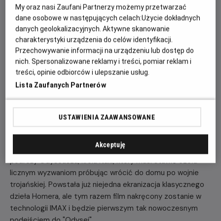
My oraz nasi Zaufani Partnerzy możemy przetwarzać
dane osobowe w następujących celach:
Użycie dokładnych
danych geolokalizacyjnych. Aktywne skanowanie
OPIS FILMU
charakterystyki urządzenia do celów identyfikacji.
Przechowywanie informacji na urządzeniu lub dostęp do
Christopher Nolan, który nakręcił takie filmy jak
nich. Spersonalizowane reklamy i treści, pomiar reklam i
"Interstellar" oraz "Oppenheimer" jest znany z tego, że nie
treści, opinie odbiorców i ulepszanie usług.
boi się żadnego gatunku filmowego. Po świetnie przyjętym
Lista Zaufanych Partnerów
i nagrodzonym 7 Oscarami® "Oppenheimerze"
opowiadajacym historię powstania pierwszej bomby
atomowej, teraz reżyser pracuje nad adaptacją "Odysei".
USTAWIENIA ZAAWANSOWANE
To opowieść autorstwa Homera uznawana za jedno z
Akceptuję
najważniejszych dzieł literatury zachodniej. Opowiada o
podróży Odyseusza, króla Itaki, który musi stawić czoła
licznym wyzwaniom próbując wrócić do domu po wojnie
trojańskiej. Powstała już niejedna ekranizacja klasycznego
dzieła Homera, ale tym razem film nakręcony zostanie w
technologii IMAX i będzie pierwszym tak nowoczesnym
podejściem do "Odysei".