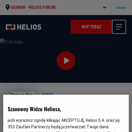
GDAŃSK -
HELIOS FORUM
KUP TERAZ
NAPISY
Odyseja
Szanowny Widzu Heliosa,
Oryginalny
Gatunek
Minim
The Odyssey
Przygodowy / Akcja
tytuł
wiek
Od 15 lat
jeśli wyrazisz zgodę klikając AKCEPTUJĘ, Helios S.A. oraz jej
Czas
Kraj
172 min
Wielka Brytania, USA (2026)
353
Zaufani Partnerzy będą przetwarzać Twoje dane
trwania
i
8.5