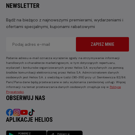
NEWSLETTER
Bądź na bieżąco z najnowszymi premierami, wydarzeniami i
ofertami specjalnymi, kuponami rabatowymi
ZAPISZ MNIE
Podanie adresu e-mail oznacza wyrażenie zgody na otrzymywanie informacji
handlowych o charakterze marketingowym, w tym dotyczących repertuaru,
wydarzeń i konkursów organizowanych przez Helios S.A. wysyłanych za pomocą
środków komunikacji elektronicznej przez Helios S.A. Administratorem danych
osobowych jest Helios S.A. z siedzibą w Łodzi (90-318) przy ul. Sienkiewicza 82/84.
Pani/Pana dane będą przetwarzane w celu wykonania zamówionej usługi. Więcej
informacji na temat przetwarzania danych osobowych znajduje się w
Polityce
Prywatności
.
OBSERWUJ NAS
APLIKACJE HELIOS