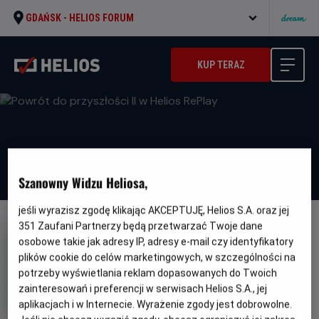
GDAŃSK -
HELIOS FORUM
KUP TERAZ
Szanowny Widzu Heliosa,
jeśli wyrazisz zgodę klikając AKCEPTUJĘ, Helios S.A. oraz jej
351
Zaufani Partnerzy będą przetwarzać Twoje dane
osobowe takie jak adresy IP, adresy e-mail czy identyfikatory
plików cookie do celów marketingowych, w szczególności na
potrzeby wyświetlania reklam dopasowanych do Twoich
Powrót do przyszłości II w Helios
zainteresowań i preferencji w serwisach Helios S.A., jej
RePlay
aplikacjach i w Internecie. Wyrażenie zgody jest dobrowolne.