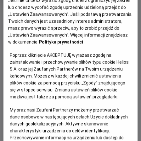
Jeśli nie chcesz wyrazić zgody, chcesz ograniczyć jej zakres
Oryginalny
Gatunek
Back to the Future Part II
Przygodowy /
lub chcesz wycofać zgodę uprzednio udzieloną przejdź do
tytuł
Minimalny
Akcja
Od 13 lat
OBSERWUJ
„Ustawień Zaawansowanych”. Jeśli podstawą przetwarzania
Czas
wiek
118 min
trwania
Twoich danych jest uzasadniony interes administratora,
masz prawo wyrazić sprzeciw, aby to zrobić przejdź do
WIĘCEJ SZCZEGÓŁÓW
„Ustawień Zaawansowanych”. Więcej informacji znajdziesz
REŻYSERIA
SCENARIUSZ
w dokumencie
Polityka prywatności
OPIS WYDARZENIA
Robert Zemeckis
Robert Zemeckis, Bob Gale
OBSADA
Poprzez kliknięcie AKCEPTUJĘ wyrażasz zgodę na
Marty McFly i doktor Brown powracają! Tym razem muszą
Christopher Lloyd, Michael J. Fox, Lea Thompson
zainstalowanie i przechowywanie plików typu cookie Helios
udać się w przyszłość, by uchronić dzieci Marty'ego przed
S.A. oraz jej Zaufanych Partnerów na Twoim urządzeniu
niebezpieczeństwem. Od tego momentu podróże w
końcowym. Możesz w każdej chwili zmienić ustawienia
czasie stają się coraz bardziej szalone, a ekipa musi
plików cookie za pomocą przycisku „Zgody” znajdującego
wykonywać liczne skoki w czasie, ponieważ ich wyprawy
się w stopce serwisu. Zmiana ustawień plików cookie
mają oszałamiający wpływ na bieg historii. To wymagająca
możliwa jest także za pomocą ustawień przeglądarki.
– ale wciąż niezwykle zabawna – kontynuacja serii.
My oraz nasi Zaufani Partnerzy możemy przetwarzać
dane osobowe w następujących celach:
Użycie dokładnych
danych geolokalizacyjnych. Aktywne skanowanie
charakterystyki urządzenia do celów identyfikacji.
Przechowywanie informacji na urządzeniu lub dostęp do