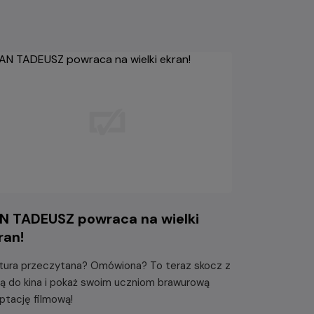
N TADEUSZ powraca na wielki
ran!
tura przeczytana? Omówiona? To teraz skocz z
są do kina i pokaż swoim uczniom brawurową
ptację filmową!