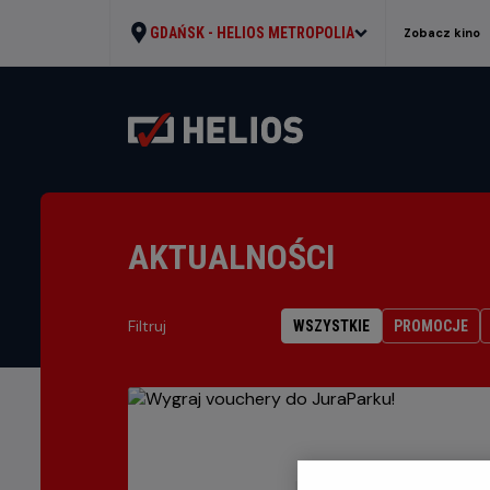
GDAŃSK -
HELIOS METROPOLIA
Zobacz kino
AKTUALNOŚCI
Filtruj
WSZYSTKIE
PROMOCJE