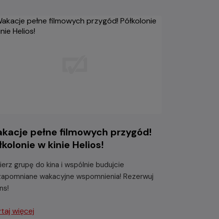
kacje pełne filmowych przygód!
łkolonie w kinie Helios!
ierz grupę do kina i wspólnie budujcie
zapomniane wakacyjne wspomnienia! Rezerwuj
ns!
taj więcej