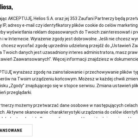
iosa,
kając AKCEPTUJĘ, Helios S.A. oraz jej
353
Zaufani Partnerzy będą prze
 IP, adresy e-mail czy identyfikatory plików cookie do celów marketin
eby wyświetlania reklam dopasowanych do Twoich zainteresowań i pr
jach i w Internecie. Wyrażenie zgody jest dobrowolne. Jeśli nie chcesz w
Psi Patrol i dinozaury - nie przegap!
Ka
ub chcesz wycofać zgodę uprzednio udzieloną przejdź do „Ustawień Z
Ma
 Twoich danych jest uzasadniony interes administratora, masz prawo
 Z
Dołącz do dzielnych bohaterów Psiego Patrolu w
Ustawień Zaawansowanych”. Więcej informacji znajdziesz w dokumenci
ich największej misji ratunkowej w historii.
Z o
dzi
PTUJĘ wyrażasz zgodę na zainstalowanie i przechowywanie plików typu
Czytaj więcej
tnerów na Twoim urządzeniu końcowym. Możesz w każdej chwili zmieni
zos
sku „Zgody” znajdującego się w stopce serwisu. Zmiana ustawień pli
eń przeglądarki.
Czy
artnerzy możemy przetwarzać dane osobowe w następujących celach
ch. Aktywne skanowanie charakterystyki urządzenia do celów identyf
 lub dostęp do nich. Spersonalizowane reklamy i treści, pomiar reklam i
sług.
WANSOWANE
erów