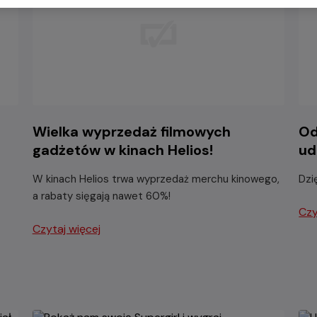
Wielka wyprzedaż filmowych
Od
gadżetów w kinach Helios!
ud
W kinach Helios trwa wyprzedaż merchu kinowego,
Dzi
a rabaty sięgają nawet 60%!
Czy
Czytaj więcej