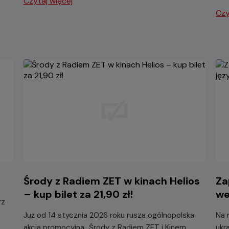
Czytaj więcej
Czy
Środy z Radiem ZET w kinach Helios
Za
– kup bilet za 21,90 zł!
we
rz
Już od 14 stycznia 2026 roku rusza ogólnopolska
Na 
akcja promocyjna „Środy z Radiem ZET i Kinem
ukr