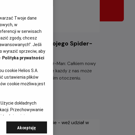
twarzać Twoje dane
gowych, w
eferencji w serwisach
yrazić zgody, chcesz
żde miasto ma swojego Spider-
aawansowanych”. Jeśli
na – KONKURS!
 wyrazić sprzeciw, aby
e
Polityka prywatności
kazji premiery filmu „Spider-Man: Całkiem nowy
eń” chcemy udowodnić, że każdy z nas może
 cookie Helios S.A.
ć ustawienia plików
tać Spider-Manem w swoim otoczeniu.
ków cookie możliwa jest
taj więcej
:
Użycie dokładnych
ikacji. Przechowywanie
 treści, opinie
Akceptuję