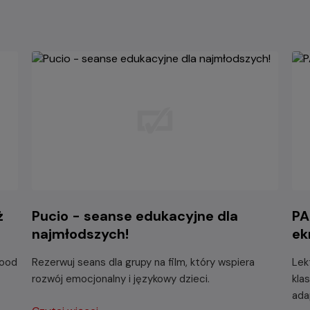
ż
Pucio - seanse edukacyjne dla
PA
najmłodszych!
ek
wood
Rezerwuj seans dla grupy na film, który wspiera
Lek
rozwój emocjonalny i językowy dzieci.
kla
ada