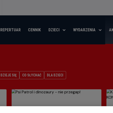
REPERTUAR
CENNIK
DZIECI
WYDARZENIA
A
DZIEJE SIĘ
CO SŁYCHAĆ
DLA DZIECI