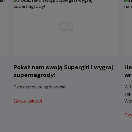
-
Pokaż nam swoją Supergirl i wygraj
He
supernagrody!
wr
Dziękujemy za zgłoszenia!
W l
zap
Czytaj więcej
War
Czy