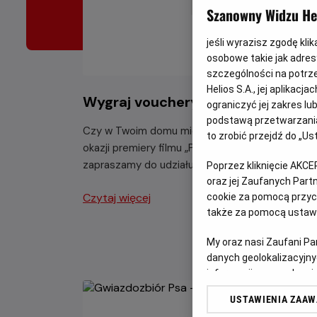
Szanowny Widzu Hel
jeśli wyrazisz zgodę kli
osobowe takie jak adresy
szczególności na potrz
Helios S.A., jej aplikac
Wygraj vouchery do JuraParku!
ograniczyć jej zakres l
podstawą przetwarzania
Czy w Twoim domu mieszka fan Psiego Patrolu?
to zrobić przejdź do „
okazji premiery filmu „Psi Patrol i Dinozaury”
zapraszamy do udziału w kreatywnym konkursie.
Poprzez kliknięcie AKCE
oraz jej Zaufanych Par
Czytaj więcej
cookie za pomocą przyci
także za pomocą ustawi
My oraz nasi Zaufani P
danych geolokalizacyjny
informacji na urządzeniu
odbiorców i ulepszanie u
USTAWIENIA ZAA
Lista Zaufanych Partn