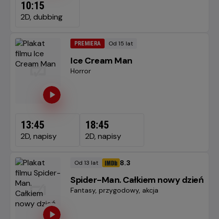
10:15
2D, dubbing
Od 15 lat
PREMIERA
Minimalny
wiek
Ice Cream Man
Gatunek
Horror
13:45
18:45
2D, napisy
2D, napisy
8.3
Od 13 lat
Minimalny
OCENA HELIOS
wiek
Spider-Man. Całkiem nowy dzień
Gatunek
Fantasy, przygodowy, akcja