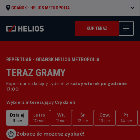
GDAŃSK -
HELIOS METROPOLIA
KUP TERAZ
REPERTUAR - GDAŃSK HELIOS METROPOLIA
TERAZ GRAMY
Repertuar na kolejny tydzień w
każdy wtorek po godzinie
17:00
Wybierz interesujący Cię dzień
Dzisiaj
Jutro
Wt.
Śr.
Czw.
Pt.
9 sie
10 sie
11 sie
12 sie
13 sie
14 sie
Zobacz ile możesz zyskać!