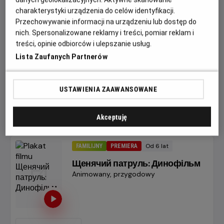
charakterystyki urządzenia do celów identyfikacji.
Przechowywanie informacji na urządzeniu lub dostęp do
nich. Spersonalizowane reklamy i treści, pomiar reklam i
11:15
13:30
treści, opinie odbiorców i ulepszanie usług.
2D, dubbing
2D, dubbing
Lista Zaufanych Partnerów
15:45
16:45
2D, dubbing
2D, dubbing
USTAWIENIA ZAAWANSOWANE
18:00
Akceptuję
2D, dubbing
Od 6 lat
FAMILIJNY
PREMIERA
Minimalny
wiek
Щенячий патруль: Динофільм
Gatunek
Animowany, przygodowy