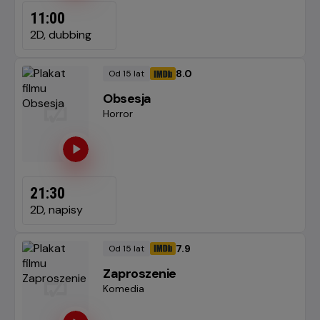
11:00
2D, dubbing
8.0
Od 15 lat
Minimalny
OCENA HELIOS
wiek
Obsesja
Gatunek
Horror
21:30
2D, napisy
7.9
Od 15 lat
Minimalny
OCENA HELIOS
wiek
Zaproszenie
Gatunek
Komedia