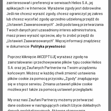
zainteresowań i preferencji w serwisach Helios S.A., jej
aplikacjach i w Internecie. Wyrażenie zgody jest dobrowolne.
21:00
Jeśli nie chcesz wyrazić zgody, chcesz ograniczyć jej zakres
2D, napisy
lub chcesz wycofać zgodę uprzednio udzieloną przejdź do
„Ustawień Zaawansowanych”. Jeśli podstawą przetwarzania
Od 15 lat
PRZEDPREMIERA
Twoich danych jest uzasadniony interes administratora,
Minimalny
wiek
masz prawo wyrazić sprzeciw, aby to zrobić przejdź do
Odzyskany
„Ustawień Zaawansowanych”. Więcej informacji znajdziesz
Gatunek
Obyczajowy, dramat
w dokumencie
Polityka prywatności
Poprzez kliknięcie AKCEPTUJĘ wyrażasz zgodę na
zainstalowanie i przechowywanie plików typu cookie Helios
S.A. oraz jej Zaufanych Partnerów na Twoim urządzeniu
13:10
15:00
końcowym. Możesz w każdej chwili zmienić ustawienia
2D
2D
plików cookie za pomocą przycisku „Zgody” znajdującego
się w stopce serwisu. Zmiana ustawień plików cookie
Od 6 lat
FAMILIJNY
PREMIERA
możliwa jest także za pomocą ustawień przeglądarki.
Minimalny
wiek
Psi Patrol i dinozaury
My oraz nasi Zaufani Partnerzy możemy przetwarzać
Gatunek
Animowany
dane osobowe w następujących celach:
Użycie dokładnych
danych geolokalizacyjnych. Aktywne skanowanie