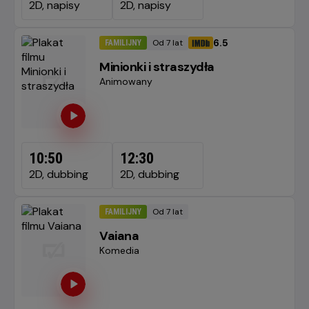
2D, napisy
2D, napisy
6.5
Od 7 lat
FAMILIJNY
Minimalny
OCENA HELIOS
wiek
Minionki i straszydła
Gatunek
Animowany
10:50
12:30
2D, dubbing
2D, dubbing
Od 7 lat
FAMILIJNY
Minimalny
wiek
Vaiana
Gatunek
Komedia