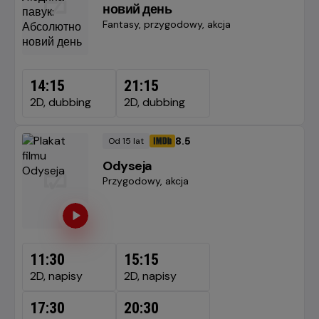
новий день
Gatunek
Fantasy, przygodowy, akcja
14:15
21:15
2D, dubbing
2D, dubbing
8.5
Od 15 lat
Minimalny
OCENA HELIOS
wiek
Odyseja
Gatunek
Przygodowy, akcja
11:30
15:15
2D, napisy
2D, napisy
17:30
20:30