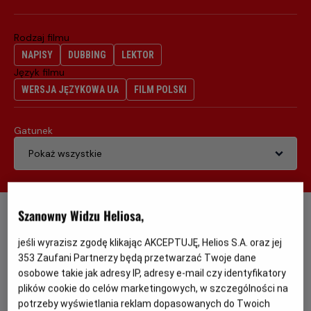
Rodzaj filmu
NAPISY
DUBBING
LEKTOR
Język filmu
WERSJA JĘZYKOWA UA
FILM POLSKI
Gatunek
Szanowny Widzu Heliosa,
Od 15 lat
PRZEDPREMIERA
Minimalny
wiek
jeśli wyrazisz zgodę klikając AKCEPTUJĘ, Helios S.A. oraz jej
Tylko jedna noc
353
Zaufani Partnerzy będą przetwarzać Twoje dane
Gatunek
Komedia, dramat, romans
osobowe takie jak adresy IP, adresy e-mail czy identyfikatory
plików cookie do celów marketingowych, w szczególności na
potrzeby wyświetlania reklam dopasowanych do Twoich