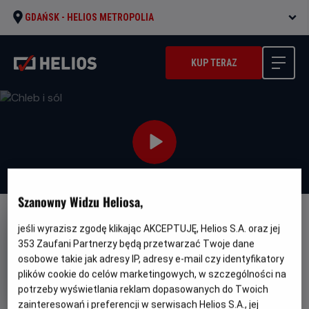
GDAŃSK -
HELIOS METROPOLIA
KUP TERAZ
Szanowny Widzu Heliosa,
FILM POLSKI
jeśli wyrazisz zgodę klikając AKCEPTUJĘ, Helios S.A. oraz jej
353
Zaufani Partnerzy będą przetwarzać Twoje dane
Chleb i sól
osobowe takie jak adresy IP, adresy e-mail czy identyfikatory
Gatunek
Minimalny
Dramat
Od 15 lat
plików cookie do celów marketingowych, w szczególności na
Czas
Kraj
wiek
96 min
Polska (2022)
potrzeby wyświetlania reklam dopasowanych do Twoich
trwania
i
rok
zainteresowań i preferencji w serwisach Helios S.A., jej