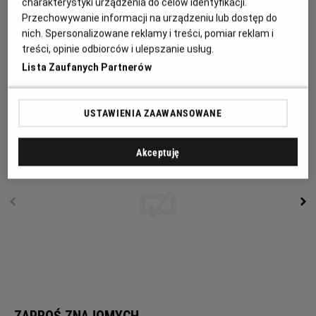
charakterystyki urządzenia do celów identyfikacji.
wystarczy, aby poznał centralny punkt spotkań lokalnej
Przechowywanie informacji na urządzeniu lub dostęp do
młodzieży jakim jest nowo powstały bar z kebabem.
nich. Spersonalizowane reklamy i treści, pomiar reklam i
Chłopaki z osiedla dobrze żyją z obcokrajowcami, ale są
treści, opinie odbiorców i ulepszanie usług.
drobne wyjątki. Z czasem konflikt zaostrza się. Spirala
Lista Zaufanych Partnerów
strachu i zagrożenia zaczyna się nakręcać, a Tymek
znajdzie się w samym jej centrum.
USTAWIENIA ZAAWANSOWANE
Akceptuję
ZAPROŚ ZNAJOMYCH