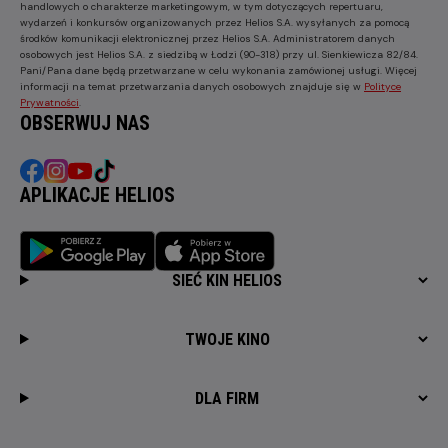
handlowych o charakterze marketingowym, w tym dotyczących repertuaru,
wydarzeń i konkursów organizowanych przez Helios S.A. wysyłanych za pomocą
środków komunikacji elektronicznej przez Helios S.A. Administratorem danych
osobowych jest Helios S.A. z siedzibą w Łodzi (90-318) przy ul. Sienkiewicza 82/84.
Pani/Pana dane będą przetwarzane w celu wykonania zamówionej usługi. Więcej
informacji na temat przetwarzania danych osobowych znajduje się w
Polityce
Prywatności
.
OBSERWUJ NAS
APLIKACJE HELIOS
SIEĆ KIN HELIOS
TWOJE KINO
DLA FIRM