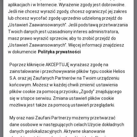
produkcji
aplikacjach i w Internecie. Wyrażenie zgody jest dobrowolne.
Jeśli nie chcesz wyrazić zgody, chcesz ograniczyć jej zakres
OBSERWUJ
lub chcesz wycofać zgodę uprzednio udzieloną przejdź do
„Ustawień Zaawansowanych”. Jeśli podstawą przetwarzania
Twoich danych jest uzasadniony interes administratora,
WIĘCEJ SZCZEGÓŁÓW
PREMIERA
masz prawo wyrazić sprzeciw, aby to zrobić przejdź do
27 stycznia 2023
„Ustawień Zaawansowanych”. Więcej informacji znajdziesz
REŻYSERIA
SCENARIUSZ
OPIS FILMU
w dokumencie
Polityka prywatności
Damian Kocur
Damian Kocur
Poprzez kliknięcie AKCEPTUJĘ wyrażasz zgodę na
OBSADA
Upalne lato, leniwie płynący czas, hip-hopowy freestyle,
zainstalowanie i przechowywanie plików typu cookie Helios
chłopaki z tatuażami i zalotne dziewczyny, z którymi lepiej
Tymoteusz Bies, Jacek Bies, Dawid Piejko
S.A. oraz jej Zaufanych Partnerów na Twoim urządzeniu
nie zadzierać. Tak właśnie wygląda miejsce z czasów
końcowym. Możesz w każdej chwili zmienić ustawienia
młodości, do którego wraca Tymek – student
plików cookie za pomocą przycisku „Zgody” znajdującego
warszawskiej Akademii Muzycznej przygotowujący się do
się w stopce serwisu. Zmiana ustawień plików cookie
rozpoczęcia światowej kariery jako pianista. Jest tu też
możliwa jest także za pomocą ustawień przeglądarki.
jego matka oraz brat Jacek i koledzy z dawnych dni
przesiadujący na osiedlu. Tymek pojawia się tu jednak tylko
My oraz nasi Zaufani Partnerzy możemy przetwarzać
dane osobowe w następujących celach:
Użycie dokładnych
na chwilę – po wakacjach rusza na zachód Europy, gdzie
danych geolokalizacyjnych. Aktywne skanowanie
otrzymał stypendium. Ta krótka wizyta w zupełności