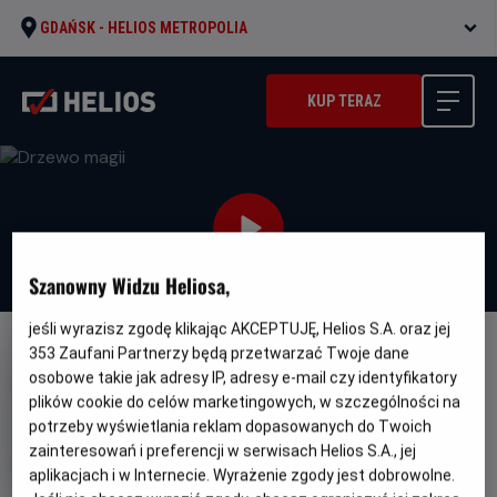
GDAŃSK -
HELIOS METROPOLIA
KUP TERAZ
Szanowny Widzu Heliosa,
jeśli wyrazisz zgodę klikając AKCEPTUJĘ, Helios S.A. oraz jej
353
Zaufani Partnerzy będą przetwarzać Twoje dane
DUBBING
osobowe takie jak adresy IP, adresy e-mail czy identyfikatory
Drzewo magii
plików cookie do celów marketingowych, w szczególności na
potrzeby wyświetlania reklam dopasowanych do Twoich
Oryginalny
Gatunek
The Magic Faraway Tree
Fantasy /
tytuł
Minimalny
Przygodowy / Familijny
Od 8 lat
zainteresowań i preferencji w serwisach Helios S.A., jej
Czas
Kraj
wiek
110 min
Wielka Brytania (2026)
aplikacjach i w Internecie. Wyrażenie zgody jest dobrowolne.
trwania
i
6.3