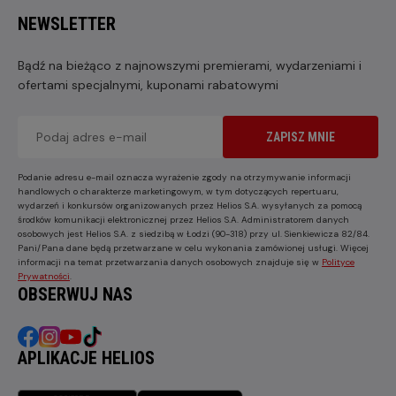
NEWSLETTER
Bądź na bieżąco z najnowszymi premierami, wydarzeniami i
ofertami specjalnymi, kuponami rabatowymi
ZAPISZ MNIE
Podanie adresu e-mail oznacza wyrażenie zgody na otrzymywanie informacji
handlowych o charakterze marketingowym, w tym dotyczących repertuaru,
wydarzeń i konkursów organizowanych przez Helios S.A. wysyłanych za pomocą
środków komunikacji elektronicznej przez Helios S.A. Administratorem danych
osobowych jest Helios S.A. z siedzibą w Łodzi (90-318) przy ul. Sienkiewicza 82/84.
Pani/Pana dane będą przetwarzane w celu wykonania zamówionej usługi. Więcej
informacji na temat przetwarzania danych osobowych znajduje się w
Polityce
Prywatności
.
OBSERWUJ NAS
APLIKACJE HELIOS