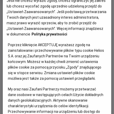
OCENA HELIOS
Jeśli nie chcesz wyrazić zgody, chcesz ograniczyć jej zakres
rok
lub chcesz wycofać zgodę uprzednio udzieloną przejdź do
produkcji
„Ustawień Zaawansowanych”. Jeśli podstawą przetwarzania
Twoich danych jest uzasadniony interes administratora,
masz prawo wyrazić sprzeciw, aby to zrobić przejdź do
„Ustawień Zaawansowanych”. Więcej informacji znajdziesz
PREMIERA
OPIS FILMU
w dokumencie
Polityka prywatności
29 maja 2026
REŻYSERIA
SCENARIUSZ
Poprzez kliknięcie AKCEPTUJĘ wyrażasz zgodę na
Polly i Tim wraz z trójką dzieci stają przed koniecznością
Ben Gregor
Simon Farnaby, Enid Blyton
zainstalowanie i przechowywanie plików typu cookie Helios
przeprowadzenia się na odludną angielską prowincję.
S.A. oraz jej Zaufanych Partnerów na Twoim urządzeniu
Wkrótce po przyjeździe najmłodsi odkrywają niezwykłe
końcowym. Możesz w każdej chwili zmienić ustawienia
drzewo, zamieszkane przez barwne, ekscentryczne
plików cookie za pomocą przycisku „Zgody” znajdującego
postacie. Jeśli odważą się wspiąć na jego szczyt, czekają
się w stopce serwisu. Zmiana ustawień plików cookie
na nie fantastyczne krainy, pełne zapierających dech
możliwa jest także za pomocą ustawień przeglądarki.
przygód.
My oraz nasi Zaufani Partnerzy możemy przetwarzać
dane osobowe w następujących celach:
Użycie dokładnych
danych geolokalizacyjnych. Aktywne skanowanie
charakterystyki urządzenia do celów identyfikacji.
Przechowywanie informacji na urządzeniu lub dostęp do