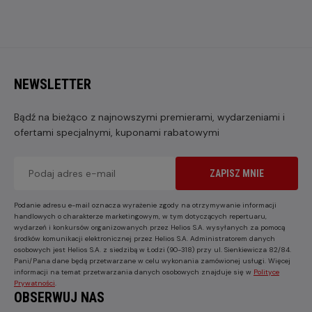
NEWSLETTER
Bądź na bieżąco z najnowszymi premierami, wydarzeniami i
ofertami specjalnymi, kuponami rabatowymi
ZAPISZ MNIE
Podanie adresu e-mail oznacza wyrażenie zgody na otrzymywanie informacji
handlowych o charakterze marketingowym, w tym dotyczących repertuaru,
wydarzeń i konkursów organizowanych przez Helios S.A. wysyłanych za pomocą
środków komunikacji elektronicznej przez Helios S.A. Administratorem danych
osobowych jest Helios S.A. z siedzibą w Łodzi (90-318) przy ul. Sienkiewicza 82/84.
Pani/Pana dane będą przetwarzane w celu wykonania zamówionej usługi. Więcej
informacji na temat przetwarzania danych osobowych znajduje się w
Polityce
Prywatności
.
OBSERWUJ NAS