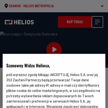
GDAŃSK -
HELIOS METROPOLIA
KUP TERAZ
Szanowny Widzu Heliosa,
jeśli wyrazisz zgodę klikając AKCEPTUJĘ, Helios S.A. oraz jej
DUBBING
353
Zaufani Partnerzy będą przetwarzać Twoje dane
Kurozając i Świątynia Świstaka
osobowe takie jak adresy IP, adresy e-mail czy identyfikatory
plików cookie do celów marketingowych, w szczególności na
Oryginalny
Gatune
Hopper et le secret de la marmotte
potrzeby wyświetlania reklam dopasowanych do Twoich
tytuł
Minimalny
Animowany
Od 7 lat
zainteresowań i preferencji w serwisach Helios S.A., jej
Czas
Kraj
wiek
88 min
Francja (2025)
trwania
i
6.7
aplikacjach i w Internecie. Wyrażenie zgody jest dobrowolne.