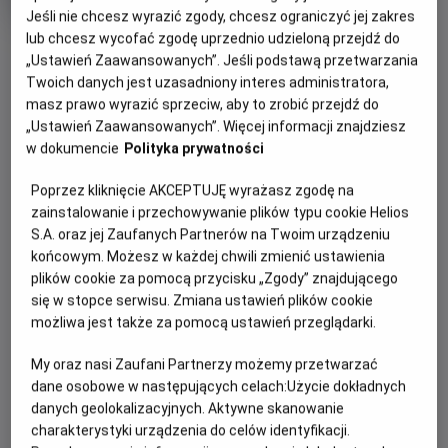
OCENA HELIOS
rok
Jeśli nie chcesz wyrazić zgody, chcesz ograniczyć jej zakres
produkcji
lub chcesz wycofać zgodę uprzednio udzieloną przejdź do
OBSERWUJ
„Ustawień Zaawansowanych”. Jeśli podstawą przetwarzania
Twoich danych jest uzasadniony interes administratora,
masz prawo wyrazić sprzeciw, aby to zrobić przejdź do
WIĘCEJ SZCZEGÓŁÓW
PREMIERA
„Ustawień Zaawansowanych”. Więcej informacji znajdziesz
15 maja 2026
w dokumencie
Polityka prywatności
REŻYSERIA
SCENARIUSZ
OPIS FILMU
Poprzez kliknięcie AKCEPTUJĘ wyrażasz zgodę na
Benjamin Mousquet
Dave Collard
zainstalowanie i przechowywanie plików typu cookie Helios
Gdy wyjątkowy pół kurczak, pół zając odkrywa, że nie jest
S.A. oraz jej Zaufanych Partnerów na Twoim urządzeniu
sam i ma siostrę, a cały gatunek kurozająców potrzebuje
końcowym. Możesz w każdej chwili zmienić ustawienia
ratunku, wyrusza w ryzykowną podróż do legendarnej
plików cookie za pomocą przycisku „Zgody” znajdującego
Świątyni Świstaka. Tylko ukryta tam moc może odmienić
się w stopce serwisu. Zmiana ustawień plików cookie
ich los. Przed nim niebezpieczna droga, przeciwnicy gotowi
możliwa jest także za pomocą ustawień przeglądarki.
na wszystko i decyzja, która będzie wymagała prawdziwej
odwagi. Na szczęście nie jest sam: towarzyszą mu wierni
My oraz nasi Zaufani Partnerzy możemy przetwarzać
przyjaciele – nieco sarkastyczny żółw i przebojowa
dane osobowe w następujących celach:
Użycie dokładnych
danych geolokalizacyjnych. Aktywne skanowanie
skunksica. To pełna przygód i humoru opowieść o rodzinie,
charakterystyki urządzenia do celów identyfikacji.
przyjaźni i sile bycia sobą