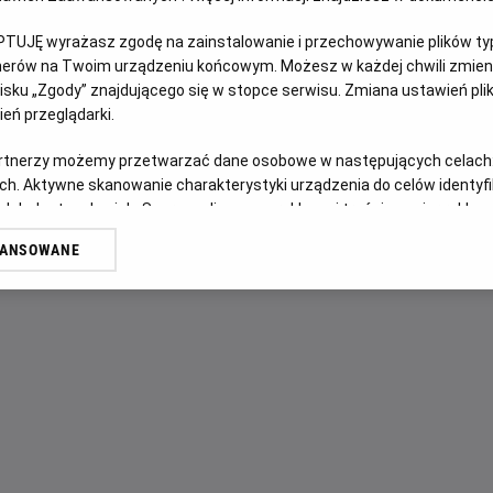
PTUJĘ wyrażasz zgodę na zainstalowanie i przechowywanie plików typu
OPIS FILMU
tnerów na Twoim urządzeniu końcowym. Możesz w każdej chwili zmieni
sku „Zgody” znajdującego się w stopce serwisu. Zmiana ustawień pli
Від студії New Line Cinema — новий вибуховий розділ кул
eń przeglądarki.
легендарної відеогри Mortal Kombat II. Цього разу у фан
Кейджем — чемпіони зіштовхуються один з одним у безжа
artnerzy możemy przetwarzać dane osobowe w następujących celach
ch. Aktywne skanowanie charakterystyki urządzenia do celów identyf
Їхня мета — зупинити темне правління Шао Кана, що загр
 lub dostęp do nich. Spersonalizowane reklamy i treści, pomiar reklam i
захисників.
sług.
WANSOWANE
erów