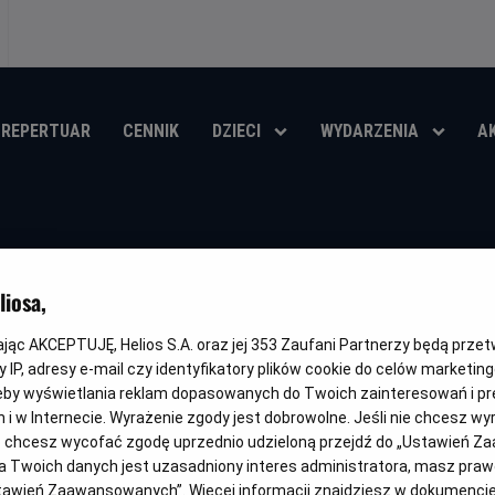
REPERTUAR
CENNIK
DZIECI
WYDARZENIA
A
МОРТАЛ КОМБАТ 
iosa,
Oryginalny
Gatunek
Minimalny
Czas
Mortal Kombat II
Fantasy / Akcja
Od 15 lat
116 min
tytuł
wiek
trwania
kając AKCEPTUJĘ, Helios S.A. oraz jej
353
Zaufani Partnerzy będą prze
OBSERWUJ
 IP, adresy e-mail czy identyfikatory plików cookie do celów marketin
eby wyświetlania reklam dopasowanych do Twoich zainteresowań i pr
jach i w Internecie. Wyrażenie zgody jest dobrowolne. Jeśli nie chcesz w
ub chcesz wycofać zgodę uprzednio udzieloną przejdź do „Ustawień Z
 Twoich danych jest uzasadniony interes administratora, masz prawo
DUBBING
WERSJA JĘZYKOWA UA
Ustawień Zaawansowanych”. Więcej informacji znajdziesz w dokumenci