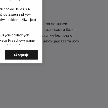
 cookie Helios S.A.
ć ustawienia plików
ków cookie możliwa jest
ьтової франшизи, створеної за мотивами
атському бойовому строю — вже з самим Джонні
льному, кривавому протистоянні без правил.
:
Użycie dokładnych
ikacji. Przechowywanie
ожує самому існуванню Земного царства та його
 treści, opinie
Akceptuję