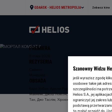
GDAŃSK -
HELIOS METROPOLIA
Zobacz kino
PREMIERA
8 maja 2026
REŻYSERIA
Szanowny Widzu Hel
Саймон
Макквойд
jeśli wyrazisz zgodę kli
OBSADA
osobowe takie jak adresy
Карл Урбан, Аделін Рудольф, Джессіка
szczególności na potrz
Макнемі, Джош Ловсон, Луді Лінь, Льюїс
Helios S.A., jej aplikac
Тан, Джо Таслім, Хіроюкі Санада
ograniczyć jej zakres l
podstawą przetwarzania
to zrobić przejdź do „