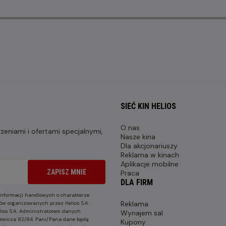
SIEĆ KIN HELIOS
O nas
eniami i ofertami specjalnymi,
Nasze kina
Dla akcjonariuszy
Reklama w kinach
Aplikacje mobilne
ZAPISZ MNIE
Praca
DLA FIRM
nformacji handlowych o charakterze
Reklama
ów organizowanych przez Helios S.A.
lios S.A. Administratorem danych
Wynajem sal
nkiewicza 82/84. Pani/Pana dane będą
Kupony