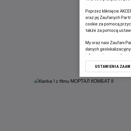
Poprzez kliknięcie AKCE
oraz jej Zaufanych Par
cookie za pomocą przyci
także za pomocą ustawi
My oraz nasi Zaufani P
danych geolokalizacyjny
informacji na urządzeniu
odbiorców i ulepszanie u
USTAWIENIA ZAA
Lista Zaufanych Partn