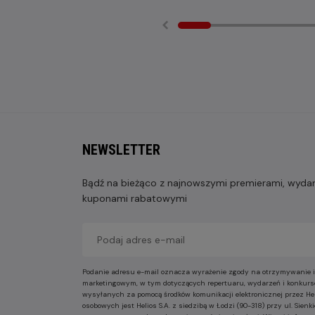
NEWSLETTER
Bądź na bieżąco z najnowszymi premierami, wydarz
kuponami rabatowymi
Podanie adresu e-mail oznacza wyrażenie zgody na otrzymywanie i
marketingowym, w tym dotyczących repertuaru, wydarzeń i konkurs
wysyłanych za pomocą środków komunikacji elektronicznej przez He
osobowych jest Helios S.A. z siedzibą w Łodzi (90-318) przy ul. Sie