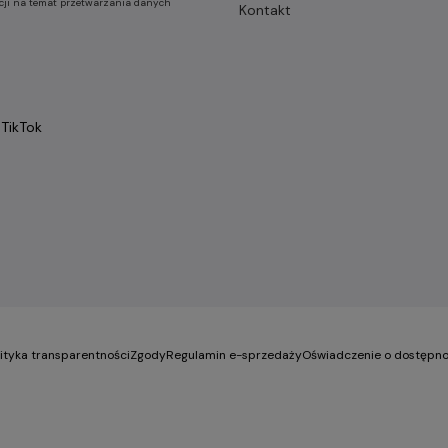
cji na temat przetwarzania danych
Kontakt
TikTok
lityka transparentności
Zgody
Regulamin e-sprzedaży
Oświadczenie o dostępno