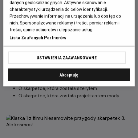
danych geolokalizacyjnych. Aktywne skanowanie
Film oparty na kultowej lekturze szkolnej, serii bestsellerów
charakterystyki urządzenia do celów identyfikacji.
Justyny Bednarek i Daniela de Latoura, które pokochały
Przechowywanie informacji na urządzeniu lub dostęp do
miliony młodych czytelników.
nich. Spersonalizowane reklamy i treści, pomiar reklam i
treści, opinie odbiorców i ulepszanie usług.
W tym zestawie przygód czekają na was następujące
Lista Zaufanych Partnerów
opowieści:
O skarpetce, która poleciała w kosmos
USTAWIENIA ZAAWANSOWANE
O skarpetce, która wygrała konkurs na najpiękniejszą
różę
O skarpetce, która została śledczym
Akceptuję
O skarpetce, która znalazła miłość
O skarpetce, która została szeryfem
O skarpetce, która została projektantem mody