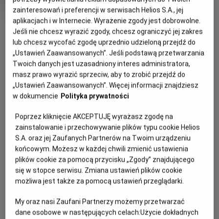
wie
Od 5 lat
Czas
Kraj
55 min
Polska, Inne (2026)
zainteresowań i preferencji w serwisach Helios S.A., jej
trwania
i
OBSERWUJ
aplikacjach i w Internecie. Wyrażenie zgody jest dobrowolne.
rok
Jeśli nie chcesz wyrazić zgody, chcesz ograniczyć jej zakres
produkcji
lub chcesz wycofać zgodę uprzednio udzieloną przejdź do
„Ustawień Zaawansowanych”. Jeśli podstawą przetwarzania
WIĘCEJ SZCZEGÓŁÓW
PREMIERA
Twoich danych jest uzasadniony interes administratora,
29 maja 2026
masz prawo wyrazić sprzeciw, aby to zrobić przejdź do
REŻYSERIA
SCENARIUSZ
OPIS FILMU
„Ustawień Zaawansowanych”. Więcej informacji znajdziesz
Elżbieta Wąsik, Janusz
Justyna Bednarek
w dokumencie
Polityka prywatności
Martyn , Piotr Giersz,
Czy skarpetka może zostać przebiegłym szeryfem,
Barbara Koniecka, Agata
Poprzez kliknięcie AKCEPTUJĘ wyrażasz zgodę na
genialnym detektywem lub… międzygalaktycznym
Mikina, Anna Wróblewska-
zainstalowanie i przechowywanie plików typu cookie Helios
podróżnikiem? Oczywiście! W najnowszej odsłonie
Dzwoniarek, Paweł
S.A. oraz jej Zaufanych Partnerów na Twoim urządzeniu
kinowych przygód ulubione urwisy z szuflady wyruszają na
Wendroff, Karolina Sława
końcowym. Możesz w każdej chwili zmienić ustawienia
podbój nieznanych światów.
plików cookie za pomocą przycisku „Zgody” znajdującego
się w stopce serwisu. Zmiana ustawień plików cookie
Od pojedynków w samo południe, przez wybiegi mody, aż
możliwa jest także za pomocą ustawień przeglądarki.
po rakiety startujące w stronę gwiazd – każda opowieść
to zastrzyk pozytywnej energii i abstrakcyjnego humoru,
My oraz nasi Zaufani Partnerzy możemy przetwarzać
który rozbawi do łez zarówno dzieci, jak i dorosłych.
dane osobowe w następujących celach:
Użycie dokładnych