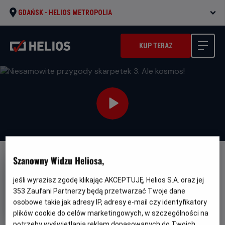
GDAŃSK -
HELIOS METROPOLIA
KUP TERAZ
Szanowny Widzu Heliosa,
DUBBING
FILM POLSKI
Niesamowite przygody
jeśli wyrazisz zgodę klikając AKCEPTUJĘ, Helios S.A. oraz jej
skarpetek 3. Ale kosmos!
353
Zaufani Partnerzy będą przetwarzać Twoje dane
osobowe takie jak adresy IP, adresy e-mail czy identyfikatory
Oryginalny
Niesamowite przygody skarpetek 3. Ale
plików cookie do celów marketingowych, w szczególności na
tytuł
Gatunek
Min
kosmos!
Animowany / Przygodowy
potrzeby wyświetlania reklam dopasowanych do Twoich