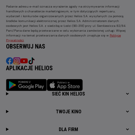
Podanie adresu e-mail oznacza wyrażenie zgody na otrzymywanie informacji
handlowych o charakterze marketingowym, w tym dotyczących repertuaru,
wydarzeń i konkursów organizowanych przez Helios S.A. wysyłanych za pomocą
środków komunikacji elektronicznej przez Helios S.A. Administratorem danych
osobowych jest Helios S.A. z siedzibą w Łodzi (90-318) przy ul. Sienkiewicza 82/84.
Pani/Pana dane będą przetwarzane w celu wykonania zamówionej usługi. Więcej
informacji na temat przetwarzania danych osobowych znajduje się w
Polityce
Prywatności
.
OBSERWUJ NAS
APLIKACJE HELIOS
SIEĆ KIN HELIOS
TWOJE KINO
DLA FIRM