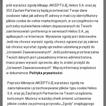
trwania
i
rok
jeśli wyrazisz zgodę klikając AKCEPTUJĘ, Helios S.A. oraz jej
produkcji
OBSERWUJ
353
Zaufani Partnerzy będą przetwarzać Twoje dane
osobowe takie jak adresy IP, adresy e-mail czy identyfikatory
plików cookie do celów marketingowych, w szczególności na
WIĘCEJ SZCZEGÓŁÓW
potrzeby wyświetlania reklam dopasowanych do Twoich
PREMIERA
zainteresowań i preferencji w serwisach Helios S.A., jej
26 maja 2023
aplikacjach i w Internecie. Wyrażenie zgody jest dobrowolne.
OPIS FILMU
Jeśli nie chcesz wyrazić zgody, chcesz ograniczyć jej zakres
lub chcesz wycofać zgodę uprzednio udzieloną przejdź do
Premierowy film z cyklu „Wystawa w Kinie” zaprasza
„Ustawień Zaawansowanych”. Jeśli podstawą przetwarzania
widzów na kinową wycieczkę po legendarnym
Twoich danych jest uzasadniony interes administratora,
amsterdamskim Rijksmuseum, gdzie od 10 lutego do 4
masz prawo wyrazić sprzeciw, aby to zrobić przejdź do
„Ustawień Zaawansowanych”. Więcej informacji znajdziesz
czerwca 2023 roku ma miejsce największa w historii
w dokumencie
Polityka prywatności
wystawa arcydzieł Vermeera. Zostały na nią wypożyczone
z całego świata najsłynniejsze płótna tego dawnego
Poprzez kliknięcie AKCEPTUJĘ wyrażasz zgodę na
mistrza. Przyjrzymy się w detalach między innymi:
zainstalowanie i przechowywanie plików typu cookie Helios
„Dziewczynie z perłą”, „Geografowi”, „Mleczarce”
S.A. oraz jej Zaufanych Partnerów na Twoim urządzeniu
(„Dziewczynie nalewająca mleko”), „Uliczce”, „Pani piszącej
końcowym. Możesz w każdej chwili zmienić ustawienia
list i jej służącej” czy „Kobiecie z wagą”. Łącznie w jednym
plików cookie za pomocą przycisku „Zgody” znajdującego