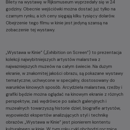
Bilety na wystawę w Rijksmuseum wyprzedały się w 24
godziny. Obecnie wejściówki można dostać już tylko na
czarnym rynku, a ich ceny sięgają kilku tysięcy dolarów.
Obejrzenie tego filmu w kinie jest jedyną szansą na
zobaczenie tej wystawy.
„Wystawa w Kinie” („Exhibition on Screen”) to prezentacja
kolekcji najwybitniejszych artystów malarstwa z
najważniejszych muzeów na całym świecie. Na dużym
ekranie, w znakomitej jakości obrazu, są pokazane wystawy
tematyczne, uchwycone w specjalny, dostosowany do
warunków kinowych sposób. Arcydzieła malarstwa, rzeźby i
grafiki będzie można oglądać na kinowym ekranie z różnych
perspektyw, zaś wędrówce po salach galeryjnych i
muzealnych towarzyszą historie dzieł, biografie artystów,
wypowiedzi ekspertów analizujących styl i technikę
obrazów. „Wystawa w Kinie” jest pionierem kontentu
kulturalnego w kinie. W tym roku cykl obchodzi rocznicę