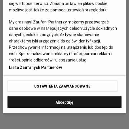
miejscu zgromadzono aż 28 obrazów z około 37
się w stopce serwisu. Zmiana ustawień plików cookie
przypisywanych Vermeerowi. Po wystawie oprowadzi nas
możliwa jest także za pomocą ustawień przeglądarki.
jej kurator i zarazem dyrektor Rijksmuseum – Taco Dibbits.
My oraz nasi Zaufani Partnerzy możemy przetwarzać
dane osobowe w następujących celach:
Użycie dokładnych
danych geolokalizacyjnych. Aktywne skanowanie
Nigdy nie było w historii wystawy, na której zgromadzono
charakterystyki urządzenia do celów identyfikacji.
aż taką ilość dzieł Vermeera. Obrazy sprowadzono z
Przechowywanie informacji na urządzeniu lub dostęp do
muzeów rozsianych po całym świecie. Wypożyczono je
nich. Spersonalizowane reklamy i treści, pomiar reklam i
między innymi z Narodowej Galerii Sztuki w Waszyngtonie,
treści, opinie odbiorców i ulepszanie usług.
Irlandzkiej Galerii Narodowej w Dublinie czy Galerii Obrazów
Lista Zaufanych Partnerów
Starych Mistrzów w Dreźnie, a także z prywatnych kolekcji.
Po raz pierwszy w historii galeria Frick Collection z Nowego
USTAWIENIA ZAAWANSOWANE
Jorku wypożyczyła trzy obrazy Vermeera, podkreśla to
muzeum w komunikacie prasowym. Są to: „Pani pisząca list
i jej służąca”, „Przerwana lekcja muzyki” oraz „Oficer i
Akceptuję
śmiejąca się dziewczyna”.