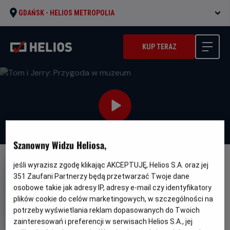
GDAŃSK -
HELIOS METROPOLIA
KUP TERAZ
Szanowny Widzu Heliosa,
jeśli wyrazisz zgodę klikając AKCEPTUJĘ, Helios S.A. oraz jej
DUBBING
351
Zaufani Partnerzy będą przetwarzać Twoje dane
Tom i Jerry: Przygoda w
osobowe takie jak adresy IP, adresy e-mail czy identyfikatory
muzeum
plików cookie do celów marketingowych, w szczególności na
potrzeby wyświetlania reklam dopasowanych do Twoich
Oryginalny
Gatune
Tom and Jerry: Forbidden Compass
zainteresowań i preferencji w serwisach Helios S.A., jej
tytuł
Minimalny
Animowany / Przygodowy
Od 7 lat