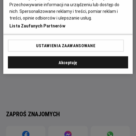
pionkami w ich grze. Aby przetrwać i ocalić poddanych
Przechowywanie informacji na urządzeniu lub dostęp do
będą musieli zawiesić swoją odwieczną rywalizację i łapa w
nich. Spersonalizowane reklamy i treści, pomiar reklam i
łapę staną w obronie dobra.
treści, opinie odbiorców i ulepszanie usług.
Lista Zaufanych Partnerów
USTAWIENIA ZAAWANSOWANE
Akceptuję
ZAPROŚ ZNAJOMYCH