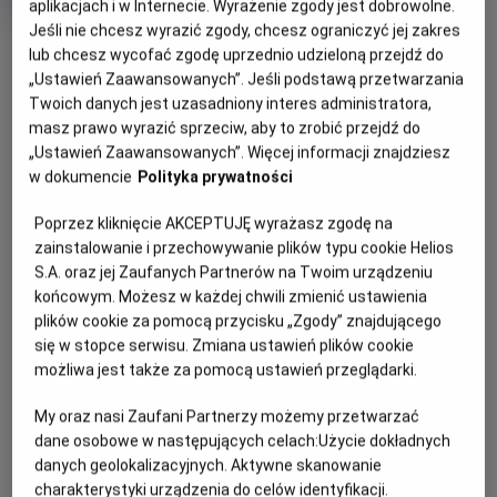
Czas
Kraj
wiek
100 min
USA, Chiny (2026)
aplikacjach i w Internecie. Wyrażenie zgody jest dobrowolne.
trwania
i
Jeśli nie chcesz wyrazić zgody, chcesz ograniczyć jej zakres
rok
OBSERWUJ
lub chcesz wycofać zgodę uprzednio udzieloną przejdź do
produkcji
„Ustawień Zaawansowanych”. Jeśli podstawą przetwarzania
Twoich danych jest uzasadniony interes administratora,
WIĘCEJ SZCZEGÓŁÓW
PREMIERA
masz prawo wyrazić sprzeciw, aby to zrobić przejdź do
„Ustawień Zaawansowanych”. Więcej informacji znajdziesz
29 maja 2026
w dokumencie
Polityka prywatności
REŻYSERIA
OPIS FILMU
Gang Zhang
Poprzez kliknięcie AKCEPTUJĘ wyrażasz zgodę na
Podczas pościgu w nowojorskim Metropolitan Museum
zainstalowanie i przechowywanie plików typu cookie Helios
Tom i Jerry przypadkowo uruchamiają mityczny Astralny
S.A. oraz jej Zaufanych Partnerów na Twoim urządzeniu
Kompas, który przenosi ich do olśniewającego Złotego
końcowym. Możesz w każdej chwili zmienić ustawienia
Miasta rodem ze starożytnych legend. Tom zostaje uznany
plików cookie za pomocą przycisku „Zgody” znajdującego
się w stopce serwisu. Zmiana ustawień plików cookie
za bóstwo i staje się ulubieńcem władcy oraz jego
możliwa jest także za pomocą ustawień przeglądarki.
poddanych. Tymczasem niedoceniony i zazdrosny Jerry
wpada w sidła charyzmatycznego, lecz niebezpiecznego
My oraz nasi Zaufani Partnerzy możemy przetwarzać
szczurzego bossa. Wkrótce okaże, że władca miasta i
dane osobowe w następujących celach:
Użycie dokładnych
szczurzy boss toczą między sobą odwieczną walkę o
danych geolokalizacyjnych. Aktywne skanowanie
władanie nad Złotym Miastem, a Tom i Jerry mają być tylko
charakterystyki urządzenia do celów identyfikacji.