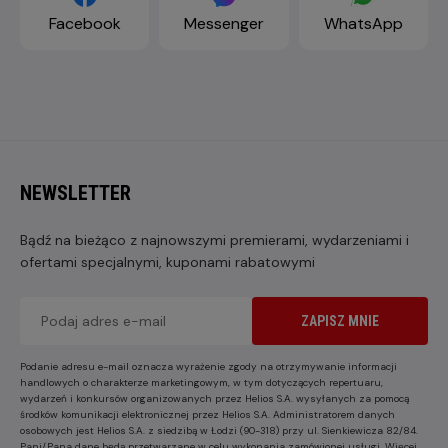
Facebook
Messenger
WhatsApp
NEWSLETTER
Bądź na bieżąco z najnowszymi premierami, wydarzeniami i
ofertami specjalnymi, kuponami rabatowymi
ZAPISZ MNIE
Podanie adresu e-mail oznacza wyrażenie zgody na otrzymywanie informacji
handlowych o charakterze marketingowym, w tym dotyczących repertuaru,
wydarzeń i konkursów organizowanych przez Helios S.A. wysyłanych za pomocą
środków komunikacji elektronicznej przez Helios S.A. Administratorem danych
osobowych jest Helios S.A. z siedzibą w Łodzi (90-318) przy ul. Sienkiewicza 82/84.
Pani/Pana dane będą przetwarzane w celu wykonania zamówionej usługi. Więcej