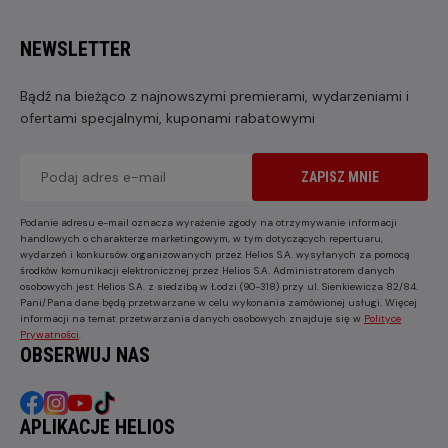
NEWSLETTER
Bądź na bieżąco z najnowszymi premierami, wydarzeniami i
ofertami specjalnymi, kuponami rabatowymi
ZAPISZ MNIE
Podanie adresu e-mail oznacza wyrażenie zgody na otrzymywanie informacji
handlowych o charakterze marketingowym, w tym dotyczących repertuaru,
wydarzeń i konkursów organizowanych przez Helios S.A. wysyłanych za pomocą
środków komunikacji elektronicznej przez Helios S.A. Administratorem danych
osobowych jest Helios S.A. z siedzibą w Łodzi (90-318) przy ul. Sienkiewicza 82/84.
Pani/Pana dane będą przetwarzane w celu wykonania zamówionej usługi. Więcej
informacji na temat przetwarzania danych osobowych znajduje się w
Polityce
Prywatności
.
OBSERWUJ NAS
APLIKACJE HELIOS