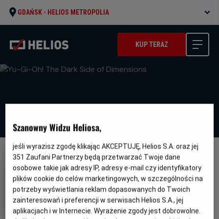
GDAŃSK -
HELIOS METROPOLIA
KUP TERAZ
Szanowny Widzu Heliosa,
jeśli wyrazisz zgodę klikając AKCEPTUJĘ, Helios S.A. oraz jej
351
Zaufani Partnerzy będą przetwarzać Twoje dane
NAPISY
osobowe takie jak adresy IP, adresy e-mail czy identyfikatory
Yu-Gi-Oh! The Dark Side of
plików cookie do celów marketingowych, w szczególności na
Dimensions
potrzeby wyświetlania reklam dopasowanych do Twoich
zainteresowań i preferencji w serwisach Helios S.A., jej
Oryginalny
Yu-Gi-Oh! The Dark Side of Dimensions
tytuł
Gatunek
Minimalny
aplikacjach i w Internecie. Wyrażenie zgody jest dobrowolne.
Anime
Od 12 lat