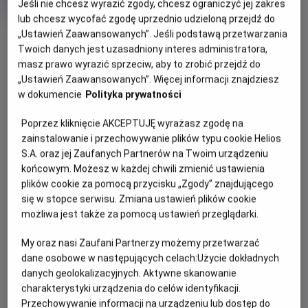
Czas
wiek
Kraj
130 min
Japonia
Jeśli nie chcesz wyrazić zgody, chcesz ograniczyć jej zakres
trwania
i
lub chcesz wycofać zgodę uprzednio udzieloną przejdź do
rok
OBSERWUJ
„Ustawień Zaawansowanych”. Jeśli podstawą przetwarzania
produkcji
Twoich danych jest uzasadniony interes administratora,
masz prawo wyrazić sprzeciw, aby to zrobić przejdź do
WIĘCEJ SZCZEGÓŁÓW
PREMIERA
„Ustawień Zaawansowanych”. Więcej informacji znajdziesz
w dokumencie
Polityka prywatności
23 kwietnia 2016
REŻYSERIA
SCENARIUSZ
OPIS FILMU
Poprzez kliknięcie AKCEPTUJĘ wyrażasz zgodę na
Satoshi Kuwabara
Satoshi Kuwabara, Masahiro
zainstalowanie i przechowywanie plików typu cookie Helios
Hikokubo, Kenjiro Tsuda
Gdy rok szkolny dobiega końca, Yugi i jego przyjaciele
S.A. oraz jej Zaufanych Partnerów na Twoim urządzeniu
OBSADA
wracają do liceum. Wśród uczniów pojawia się Aigami –
końcowym. Możesz w każdej chwili zmienić ustawienia
Shunsuke Kazama, Gregory Abbey
tajemniczy i niepokojący chłopak, którego zachowanie
plików cookie za pomocą przycisku „Zgody” znajdującego
wzbudza narastający niepokój. Tymczasem Kaiba
się w stopce serwisu. Zmiana ustawień plików cookie
możliwa jest także za pomocą ustawień przeglądarki.
kontynuuje swoją obsesyjną próbę odbudowy Milenijnej
Układanki, wierząc, że uda mu się przywrócić Atema do
My oraz nasi Zaufani Partnerzy możemy przetwarzać
życia i stanąć z nim do ostatecznego pojedynku…
dane osobowe w następujących celach:
Użycie dokładnych
danych geolokalizacyjnych. Aktywne skanowanie
charakterystyki urządzenia do celów identyfikacji.
Przechowywanie informacji na urządzeniu lub dostęp do