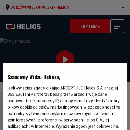
GORZÓW WIELKOPOLSKI -
HELIOS
KUP TERAZ
Szanowny Widzu Heliosa,
jeśli wyrazisz zgodę klikając AKCEPTUJĘ, Helios S.A. oraz jej
DUBBING
353
Zaufani Partnerzy będą przetwarzać Twoje dane
osobowe takie jak adresy IP, adresy e-mail czy identyfikatory
Dmuchawce
plików cookie do celów marketingowych, w szczególności na
Oryginalny
Gatunek
Planetes
Animowany / Przygodowy /
potrzeby wyświetlania reklam dopasowanych do Twoich
tytuł
Minimalny
Familijny
Od 7 lat
zainteresowań i preferencji w serwisach Helios S.A., jej
Czas
Kraj
wiek
76 min
Belgia, Francja
aplikacjach i w Internecie. Wyrażenie zgody jest dobrowolne.
trwania
i