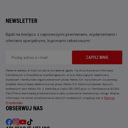
NEWSLETTER
Bądź na bieżąco z najnowszymi premierami, wydarzeniami i
ofertami specjalnymi, kuponami rabatowymi
ZAPISZ MNIE
Podanie adresu e-mail oznacza wyrażenie zgody na otrzymywanie informacji
handlowych o charakterze marketingowym, w tym dotyczących repertuaru,
wydarzeń i konkursów organizowanych przez Helios S.A. wysyłanych za pomocą
środków komunikacji elektronicznej przez Helios S.A. Administratorem danych
osobowych jest Helios S.A. z siedzibą w Łodzi (90-318) przy ul. Sienkiewicza 82/84.
Pani/Pana dane będą przetwarzane w celu wykonania zamówionej usługi. Więcej
informacji na temat przetwarzania danych osobowych znajduje się w
Polityce
Prywatności
.
OBSERWUJ NAS