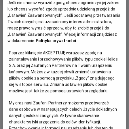
Jeśli nie chcesz wyrazić zgody, chcesz ograniczyć jej zakres
rok
produkcji
lub chcesz wycofać zgodę uprzednio udzieloną przejdź do
OBSERWUJ
„Ustawień Zaawansowanych”. Jeśli podstawą przetwarzania
Twoich danych jest uzasadniony interes administratora,
masz prawo wyrazić sprzeciw, aby to zrobić przejdź do
WIĘCEJ SZCZEGÓŁÓW
PREMIERA
„Ustawień Zaawansowanych”. Więcej informacji znajdziesz
w dokumencie
Polityka prywatności
17 kwietnia 2026
REŻYSERIA
OPIS FILMU
Poprzez kliknięcie AKCEPTUJĘ wyrażasz zgodę na
Momoko Seto
zainstalowanie i przechowywanie plików typu cookie Helios
Dendelion, Baraban, Léonto i Taraxa to czwórka
S.A. oraz jej Zaufanych Partnerów na Twoim urządzeniu
niezwykłych przyjaciół; cztery nasiona, które kiedyś
końcowym. Możesz w każdej chwili zmienić ustawienia
należały do tego samego dmuchawca. Ocalone przed
plików cookie za pomocą przycisku „Zgody” znajdującego
wybuchem nuklearnym, który zniszczył Ziemię, zostają
się w stopce serwisu. Zmiana ustawień plików cookie
wyrzucone w kosmos, podróżując przez gwiezdne
możliwa jest także za pomocą ustawień przeglądarki.
konstelacje. Gdy lądują na nieznanej planecie, wyruszają w
My oraz nasi Zaufani Partnerzy możemy przetwarzać
niezapomnianą przygodę, by znaleźć nowy dom i osiedlić
dane osobowe w następujących celach:
Użycie dokładnych
się na stałe.
danych geolokalizacyjnych. Aktywne skanowanie
charakterystyki urządzenia do celów identyfikacji.
Przechowywanie informacji na urządzeniu lub dostęp do