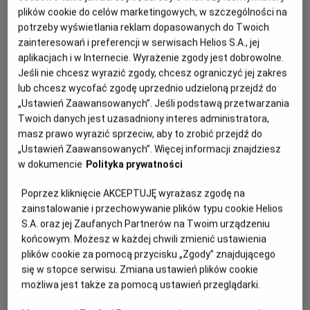
prelekcje skonstruowane są z obowiązującą
plików cookie do celów marketingowych, w szczególności na
podstawą programową w przedszkolach i szkołach
potrzeby wyświetlania reklam dopasowanych do Twoich
podstawowych
zainteresowań i preferencji w serwisach Helios S.A., jej
warstwę merytoryczną prelekcji opracowuje zespół
aplikacjach i w Internecie. Wyrażenie zgody jest dobrowolne.
Fundacji Rozwoju Kompetencji Medialnych i
Jeśli nie chcesz wyrazić zgody, chcesz ograniczyć jej zakres
Społecznych "KinoSzkoła"
lub chcesz wycofać zgodę uprzednio udzieloną przejdź do
cena biletów jest taka sama jak cena pozostałych
„Ustawień Zaawansowanych”. Jeśli podstawą przetwarzania
biletów szkolnych
Twoich danych jest uzasadniony interes administratora,
masz prawo wyrazić sprzeciw, aby to zrobić przejdź do
KNT Junior
„Ustawień Zaawansowanych”. Więcej informacji znajdziesz
w dokumencie
Polityka prywatności
Poprzez kliknięcie AKCEPTUJĘ wyrażasz zgodę na
KNT Junior Przedszkolak
zainstalowanie i przechowywanie plików typu cookie Helios
S.A. oraz jej Zaufanych Partnerów na Twoim urządzeniu
końcowym. Możesz w każdej chwili zmienić ustawienia
plików cookie za pomocą przycisku „Zgody” znajdującego
Zobacz film promujący program Kino na Temat
się w stopce serwisu. Zmiana ustawień plików cookie
możliwa jest także za pomocą ustawień przeglądarki.
Junior: