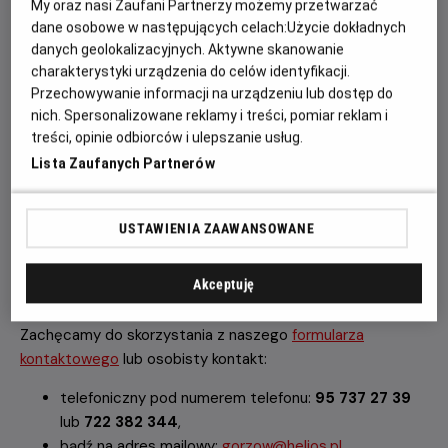
My oraz nasi Zaufani Partnerzy możemy przetwarzać
dane osobowe w następujących celach:
Użycie dokładnych
danych geolokalizacyjnych. Aktywne skanowanie
charakterystyki urządzenia do celów identyfikacji.
Przechowywanie informacji na urządzeniu lub dostęp do
nich. Spersonalizowane reklamy i treści, pomiar reklam i
treści, opinie odbiorców i ulepszanie usług.
Lista Zaufanych Partnerów
USTAWIENIA ZAAWANSOWANE
KONTAKT
Akceptuję
Zachęcamy do skorzystania z naszego
formularza
kontaktowego
lub osobisty kontakt:
telefoniczny pod numerem telefonu:
95 737 27 39
lub
722 382 344
,
bądź na adres mailowy:
gorzow@helios.pl