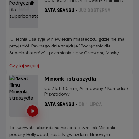
Od 6 lat, 91 min, Animowany / Familijny
DATA SEANSU -
JUŻ DOSTĘPNY
10-letnia Lisa żyje w niewielkim miasteczku, gdzie nie ma
przyjaciół. Pewnego dnia znajduje "Podręcznik dla
Superbohaterów" i przemienia się w Czerwoną Maskę.
Czytaj więcej
Minionki i straszydła
Od 7 lat, 85 min, Animowany / Komedia /
Przygodowy
DATA SEANSU -
OD 1 LIPCA
To zuchwała, absurdalna historia o tym, jak Minionki
podbiły Hollywood, zostały gwiazdami filmowymi,