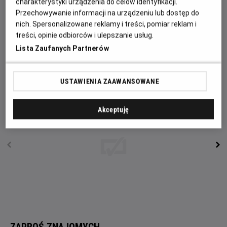
charakterystyki urządzenia do celów identyfikacji.
Johansson), jego świat staje na głowie. Mając u boku
Przechowywanie informacji na urządzeniu lub dostęp do
jedynie idiotycznego wymyślonego przyjaciela, którym jest
nich. Spersonalizowane reklamy i treści, pomiar reklam i
nikt inny jak sam Adolf Hitler (Taika Waititi), Jojo musi teraz
treści, opinie odbiorców i ulepszanie usług.
stawić czoła swemu ślepemu nacjonalizmowi. W
Lista Zaufanych Partnerów
pozostałych rolach: Rebel Wilson, Stephen Merchant, Alfie
Allen oraz nagrodzony Oscarem Sam Rockwell.
USTAWIENIA ZAAWANSOWANE
Akceptuję
ZAPROŚ ZNAJOMYCH