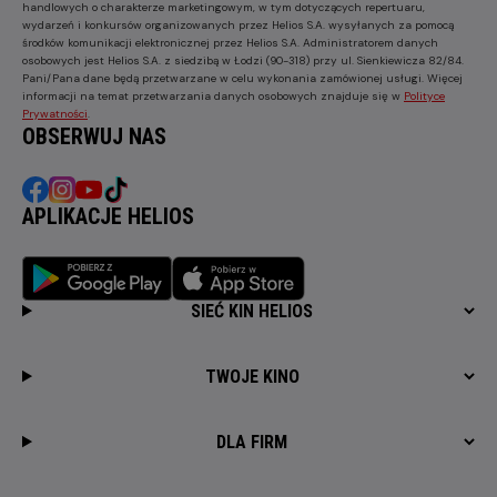
handlowych o charakterze marketingowym, w tym dotyczących repertuaru,
wydarzeń i konkursów organizowanych przez Helios S.A. wysyłanych za pomocą
środków komunikacji elektronicznej przez Helios S.A. Administratorem danych
osobowych jest Helios S.A. z siedzibą w Łodzi (90-318) przy ul. Sienkiewicza 82/84.
Pani/Pana dane będą przetwarzane w celu wykonania zamówionej usługi. Więcej
informacji na temat przetwarzania danych osobowych znajduje się w
Polityce
Prywatności
.
OBSERWUJ NAS
APLIKACJE HELIOS
SIEĆ KIN HELIOS
TWOJE KINO
DLA FIRM