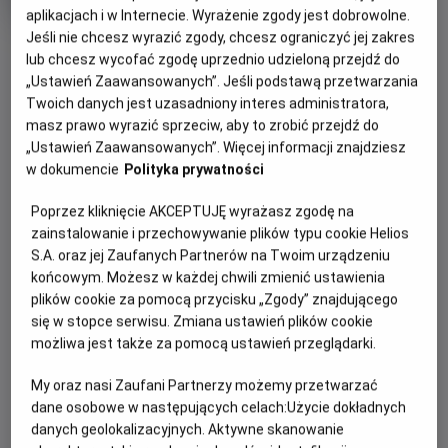
rok
aplikacjach i w Internecie. Wyrażenie zgody jest dobrowolne.
produkcji
Jeśli nie chcesz wyrazić zgody, chcesz ograniczyć jej zakres
OBSERWUJ
lub chcesz wycofać zgodę uprzednio udzieloną przejdź do
„Ustawień Zaawansowanych”. Jeśli podstawą przetwarzania
Twoich danych jest uzasadniony interes administratora,
WIĘCEJ SZCZEGÓŁÓW
PREMIERA
masz prawo wyrazić sprzeciw, aby to zrobić przejdź do
24 stycznia 2020
„Ustawień Zaawansowanych”. Więcej informacji znajdziesz
REŻYSERIA
SCENARIUSZ
OPIS FILMU
w dokumencie
Polityka prywatności
Taika Waititi
Taika Waititi
Poprzez kliknięcie AKCEPTUJĘ wyrażasz zgodę na
OBSADA
“Jojo Rabbit” to wyróżniony 6 nominacjami do Oscara (w
zainstalowanie i przechowywanie plików typu cookie Helios
tym za najlepszy film) i 2 nominacjami do Złotych Globów
Roman Griffin Davis, Thomasin McKenzie, Taika Waititi
S.A. oraz jej Zaufanych Partnerów na Twoim urządzeniu
(w tym za najlepszy film: musical lub komedię) satyryczny
końcowym. Możesz w każdej chwili zmienić ustawienia
obraz II wojny światowej na podstawie powieści Christine
plików cookie za pomocą przycisku „Zgody” znajdującego
Leunens „Niebo na uwięzi”, w którym scenarzysta i reżyser
się w stopce serwisu. Zmiana ustawień plików cookie
Taika Waititi („Thor: Ragnarok”, „Dzikie łowy”) łączy w
możliwa jest także za pomocą ustawień przeglądarki.
charakterystycznym dla siebie stylu humor i patos. Gdy
niemiecki chłopiec (Roman Griffin Davis jako Jojo) znajduje
My oraz nasi Zaufani Partnerzy możemy przetwarzać
dane osobowe w następujących celach:
Użycie dokładnych
młodą Żydówkę (Thomasin McKenzie), którą ukrywa na
danych geolokalizacyjnych. Aktywne skanowanie
strychu samotnie wychowująca go matka (Scarlett