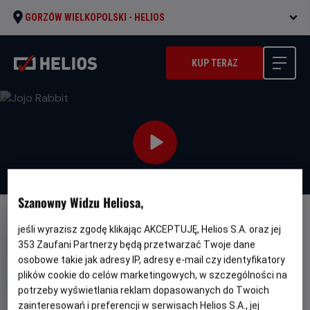
GORZÓW WIELKOPOLSKI -
HELIOS
KUP TERAZ
Szanowny Widzu Heliosa,
NAPISY
jeśli wyrazisz zgodę klikając AKCEPTUJĘ, Helios S.A. oraz jej
353
Zaufani Partnerzy będą przetwarzać Twoje dane
Jojo Rabbit
osobowe takie jak adresy IP, adresy e-mail czy identyfikatory
Oryginalny
Gatunek
Minimalny
Jojo Rabbit
Komediodramat
Od 13
plików cookie do celów marketingowych, w szczególności na
tytuł
wiek
lat
potrzeby wyświetlania reklam dopasowanych do Twoich
Czas
Kraj
108 min
Niemcy, USA (2019)
trwania
i
zainteresowań i preferencji w serwisach Helios S.A., jej