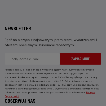
NEWSLETTER
Bądź na bieżąco z najnowszymi premierami, wydarzeniami i
ofertami specjalnymi, kuponami rabatowymi
ZAPISZ MNIE
Podanie adresu e-mail oznacza wyrażenie zgody na otrzymywanie informacji
handlowych o charakterze marketingowym, w tym dotyczących repertuaru,
wydarzeń i konkursów organizowanych przez Helios S.A. wysyłanych za pomocą
środków komunikacji elektronicznej przez Helios S.A. Administratorem danych
osobowych jest Helios S.A. z siedzibą w Łodzi (90-318) przy ul. Sienkiewicza 82/84.
Pani/Pana dane będą przetwarzane w celu wykonania zamówionej usługi. Więcej
informacji na temat przetwarzania danych osobowych znajduje się w
Polityce
Prywatności
.
OBSERWUJ NAS