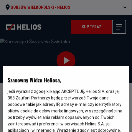
GORZÓW WIELKOPOLSKI -
HELIOS
KUP TERAZ
Szanowny Widzu Heliosa,
jeśli wyrazisz zgodę klikając AKCEPTUJĘ, Helios S.A. oraz jej
DUBBING
353
Zaufani Partnerzy będą przetwarzać Twoje dane
Kurozając i Świątynia Świstaka
osobowe takie jak adresy IP, adresy e-mail czy identyfikatory
plików cookie do celów marketingowych, w szczególności na
Oryginalny
Gatune
Hopper et le secret de la marmotte
potrzeby wyświetlania reklam dopasowanych do Twoich
tytuł
Minimalny
Animowany
Od 7 lat
zainteresowań i preferencji w serwisach Helios S.A., jej
Czas
Kraj
wiek
88 min
Francja (2025)
trwania
i
6.7
aplikacjach i w Internecie. Wyrażenie zgody jest dobrowolne.