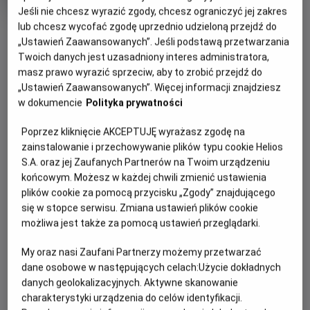
OCENA HELIOS
rok
Jeśli nie chcesz wyrazić zgody, chcesz ograniczyć jej zakres
produkcji
lub chcesz wycofać zgodę uprzednio udzieloną przejdź do
OBSERWUJ
„Ustawień Zaawansowanych”. Jeśli podstawą przetwarzania
Twoich danych jest uzasadniony interes administratora,
masz prawo wyrazić sprzeciw, aby to zrobić przejdź do
WIĘCEJ SZCZEGÓŁÓW
PREMIERA
„Ustawień Zaawansowanych”. Więcej informacji znajdziesz
15 maja 2026
w dokumencie
Polityka prywatności
REŻYSERIA
SCENARIUSZ
OPIS FILMU
Poprzez kliknięcie AKCEPTUJĘ wyrażasz zgodę na
Benjamin Mousquet
Dave Collard
zainstalowanie i przechowywanie plików typu cookie Helios
Gdy wyjątkowy pół kurczak, pół zając odkrywa, że nie jest
S.A. oraz jej Zaufanych Partnerów na Twoim urządzeniu
sam i ma siostrę, a cały gatunek kurozająców potrzebuje
końcowym. Możesz w każdej chwili zmienić ustawienia
ratunku, wyrusza w ryzykowną podróż do legendarnej
plików cookie za pomocą przycisku „Zgody” znajdującego
Świątyni Świstaka. Tylko ukryta tam moc może odmienić
się w stopce serwisu. Zmiana ustawień plików cookie
ich los. Przed nim niebezpieczna droga, przeciwnicy gotowi
możliwa jest także za pomocą ustawień przeglądarki.
na wszystko i decyzja, która będzie wymagała prawdziwej
odwagi. Na szczęście nie jest sam: towarzyszą mu wierni
My oraz nasi Zaufani Partnerzy możemy przetwarzać
przyjaciele – nieco sarkastyczny żółw i przebojowa
dane osobowe w następujących celach:
Użycie dokładnych
danych geolokalizacyjnych. Aktywne skanowanie
skunksica. To pełna przygód i humoru opowieść o rodzinie,
charakterystyki urządzenia do celów identyfikacji.
przyjaźni i sile bycia sobą