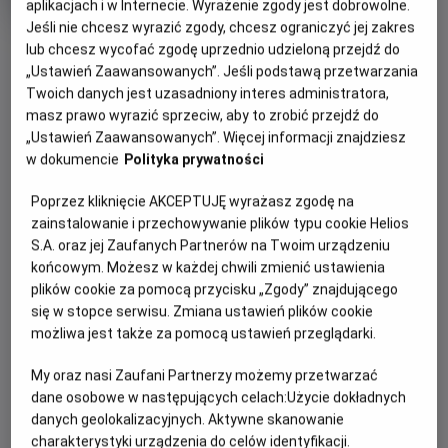
aplikacjach i w Internecie. Wyrażenie zgody jest dobrowolne.
produkcji
Jeśli nie chcesz wyrazić zgody, chcesz ograniczyć jej zakres
OBSERWUJ
lub chcesz wycofać zgodę uprzednio udzieloną przejdź do
„Ustawień Zaawansowanych”. Jeśli podstawą przetwarzania
Twoich danych jest uzasadniony interes administratora,
WIĘCEJ SZCZEGÓŁÓW
PREMIERA
masz prawo wyrazić sprzeciw, aby to zrobić przejdź do
„Ustawień Zaawansowanych”. Więcej informacji znajdziesz
22 października 2021
w dokumencie
Polityka prywatności
REŻYSERIA
SCENARIUSZ
OPIS FILMU
Рідлі Скотт
Метт Деймон, Ніколь
Poprzez kliknięcie AKCEPTUJĘ wyrażasz zgodę na
Голофценер, Бен Аффлек
Епос «Остання дуель» – історична драма, що спонукає до
zainstalowanie i przechowywanie plików typu cookie Helios
OBSADA
роздумів. Стрічка розповідає про події, що відбуваються
S.A. oraz jej Zaufanych Partnerów na Twoim urządzeniu
Метт Деймон, Адам Драйвер, Бен Аффлек
на тлі Столітньої війни, та розкриває безмежну могутність
końcowym. Możesz w każdej chwili zmienić ustawienia
чоловіків, крихкість правосуддя та відважність однієї
plików cookie za pomocą przycisku „Zgody” znajdującego
się w stopce serwisu. Zmiana ustawień plików cookie
жінки, яка готова стати проти всіх, щоб правда перемогла.
możliwa jest także za pomocą ustawień przeglądarki.
Фільм, заснований на реальних подіях, проливає світло на
давні припущення про останню санкціоновану дуель
My oraz nasi Zaufani Partnerzy możemy przetwarzać
Франції: між Жаном де Карружем та Жаком Ле Ґрі,
dane osobowe w następujących celach:
Użycie dokładnych
колишніми друзями, які стали ворогами. Карруж –
danych geolokalizacyjnych. Aktywne skanowanie
поважний лицар, знаний своєю відвагою та майстерністю
charakterystyki urządzenia do celów identyfikacji.