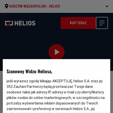
GORZÓW WIELKOPOLSKI -
HELIOS
KUP TERAZ
Szanowny Widzu Heliosa,
jeśli wyrazisz zgodę klikając AKCEPTUJĘ, Helios S.A. oraz jej
WERSJA JĘZYKOWA UA
353
Zaufani Partnerzy będą przetwarzać Twoje dane
Ostannya Duel' - UA
osobowe takie jak adresy IP, adresy e-mail czy identyfikatory
plików cookie do celów marketingowych, w szczególności na
Oryginalny
Gatunek
Minimalny
The Last Duel
Dramat
Od 15 lat
tytuł
Czas
Kraj
wiek
152 min
USA
potrzeby wyświetlania reklam dopasowanych do Twoich
trwania
i
zainteresowań i preferencji w serwisach Helios S.A., jej
rok