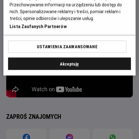
на полі бою. Ле Ґрі – нормандський сквайр, чий інтелект та
Przechowywanie informacji na urządzeniu lub dostęp do
красномовство зробив його одним із найповажніших членів
nich. Spersonalizowane reklamy i treści, pomiar reklam i
двору.
treści, opinie odbiorców i ulepszanie usług.
Lista Zaufanych Partnerów
USTAWIENIA ZAAWANSOWANE
Akceptuję
ZAPROŚ ZNAJOMYCH