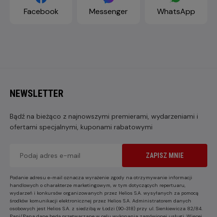
Facebook
Messenger
WhatsApp
NEWSLETTER
Bądź na bieżąco z najnowszymi premierami, wydarzeniami i
ofertami specjalnymi, kuponami rabatowymi
ZAPISZ MNIE
Podanie adresu e-mail oznacza wyrażenie zgody na otrzymywanie informacji
handlowych o charakterze marketingowym, w tym dotyczących repertuaru,
wydarzeń i konkursów organizowanych przez Helios S.A. wysyłanych za pomocą
środków komunikacji elektronicznej przez Helios S.A. Administratorem danych
osobowych jest Helios S.A. z siedzibą w Łodzi (90-318) przy ul. Sienkiewicza 82/84.
Pani/Pana dane będą przetwarzane w celu wykonania zamówionej usługi. Więcej