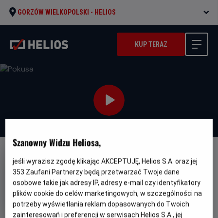
GORZÓW WIELKOPOLSKI -
HELIOS
KUP TERAZ
Szanowny Widzu Heliosa,
FILM POLSKI
jeśli wyrazisz zgodę klikając AKCEPTUJĘ, Helios S.A. oraz jej
353
Zaufani Partnerzy będą przetwarzać Twoje dane
Pokusa
osobowe takie jak adresy IP, adresy e-mail czy identyfikatory
Oryginalny
Gatunek
Minimalny
Pokusa
Thriller / Erotyczny
Od 15 lat
plików cookie do celów marketingowych, w szczególności na
tytuł
Czas
Kraj
wiek
101 min
Polska (2023)
potrzeby wyświetlania reklam dopasowanych do Twoich
trwania
i
rok
zainteresowań i preferencji w serwisach Helios S.A., jej