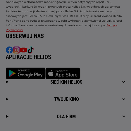
handlowych o charakterze marketingowym, w tym dotyczących repertuaru,
wydarzeń i konkursów organizowanych przez Helios S.A. wysyłanych za pomocą
środków komunikacji elektronicznej przez Helios S.A. Administratorem danych
osobowych jest Helios S.A. z siedzibą w Łodzi (90-318) przy ul. Sienkiewicza 82/84.
Pani/Pana dane będą przetwarzane w celu wykonania zamówionej usługi. Więcej
informacji na temat przetwarzania danych osobowych znajduje się w
Polityce
Prywatności
.
OBSERWUJ NAS
APLIKACJE HELIOS
SIEĆ KIN HELIOS
TWOJE KINO
DLA FIRM