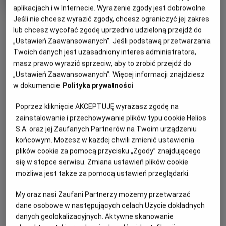
produkcji
aplikacjach i w Internecie. Wyrażenie zgody jest dobrowolne.
Jeśli nie chcesz wyrazić zgody, chcesz ograniczyć jej zakres
OBSERWUJ
lub chcesz wycofać zgodę uprzednio udzieloną przejdź do
„Ustawień Zaawansowanych”. Jeśli podstawą przetwarzania
Twoich danych jest uzasadniony interes administratora,
WIĘCEJ SZCZEGÓŁÓW
PREMIERA
masz prawo wyrazić sprzeciw, aby to zrobić przejdź do
27 stycznia 2023
„Ustawień Zaawansowanych”. Więcej informacji znajdziesz
REŻYSERIA
SCENARIUSZ
OPIS FILMU
w dokumencie
Polityka prywatności
Maria Sadowska
Edyta Folwarska
Poprzez kliknięcie AKCEPTUJĘ wyrażasz zgodę na
OBSADA
Atrakcyjna i ambitna Inez (w tej roli Helena Englert) od
zainstalowanie i przechowywanie plików typu cookie Helios
zawsze marzy o karierze dziennikarki. Gdy dostaje pracę w
Piotr Stramowski, Piotr Głowacki
S.A. oraz jej Zaufanych Partnerów na Twoim urządzeniu
popularnym serwisie śledzącym życie gwiazd sportu i
końcowym. Możesz w każdej chwili zmienić ustawienia
ekranu, wydaje jej się, że wielki świat ma na wyciągnięcie
plików cookie za pomocą przycisku „Zgody” znajdującego
ręki. Nie spodziewa się jednak jak dalece różni się on od jej
się w stopce serwisu. Zmiana ustawień plików cookie
wyobrażeń i jak bardzo może być niebezpieczny dla młodej,
możliwa jest także za pomocą ustawień przeglądarki.
niedoświadczonej dziewczyny. Jej szef Filip jest, co prawda
niezwykle atrakcyjnym mężczyzną, ale traktuje Inez jak
My oraz nasi Zaufani Partnerzy możemy przetwarzać
dane osobowe w następujących celach:
Użycie dokładnych
dziewczynę na posyłki. Natomiast jej idol Maks, piłkarz u
danych geolokalizacyjnych. Aktywne skanowanie
szczytu sławy, okazuje się czarującym, ale niepokojąco