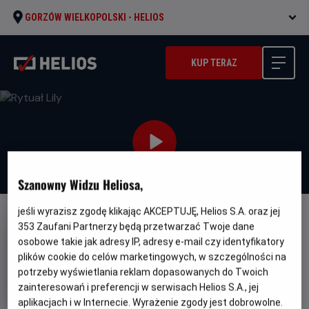
GORZÓW WIELKOPOLSKI -
HELIOS
KUP TERAZ
Szanowny Widzu Heliosa,
jeśli wyrazisz zgodę klikając AKCEPTUJĘ, Helios S.A. oraz jej
NAPISY
353
Zaufani Partnerzy będą przetwarzać Twoje dane
osobowe takie jak adresy IP, adresy e-mail czy identyfikatory
Rytuał Lily
plików cookie do celów marketingowych, w szczególności na
Oryginalny
Gatunek
Minimalny
El ritual de Lily
Horror
Od 15 lat
potrzeby wyświetlania reklam dopasowanych do Twoich
tytuł
Czas
Kraj
wiek
105 min
Hiszpania
zainteresowań i preferencji w serwisach Helios S.A., jej
trwania
i
aplikacjach i w Internecie. Wyrażenie zgody jest dobrowolne.
rok