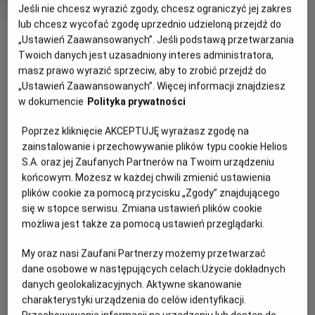
produkcji
Jeśli nie chcesz wyrazić zgody, chcesz ograniczyć jej zakres
lub chcesz wycofać zgodę uprzednio udzieloną przejdź do
OBSERWUJ
„Ustawień Zaawansowanych”. Jeśli podstawą przetwarzania
Twoich danych jest uzasadniony interes administratora,
masz prawo wyrazić sprzeciw, aby to zrobić przejdź do
WIĘCEJ SZCZEGÓŁÓW
PREMIERA
„Ustawień Zaawansowanych”. Więcej informacji znajdziesz
26 czerwca 2026
w dokumencie
Polityka prywatności
REŻYSERIA
OPIS FILMU
Poprzez kliknięcie AKCEPTUJĘ wyrażasz zgodę na
Manu Herrera
zainstalowanie i przechowywanie plików typu cookie Helios
OBSADA
Cztery przyjaciółki udają się do odosobnionego domu
S.A. oraz jej Zaufanych Partnerów na Twoim urządzeniu
położonego głęboko w lesie, aby odprawić rytuał inicjacji
Maggie García, Patricia Peñalver, Elena Gallardo, Eve Ryan,
końcowym. Możesz w każdej chwili zmienić ustawienia
Mike Fajardo
nowej czarownicy i dopełnić krąg czterech żywiołów. Lily,
plików cookie za pomocą przycisku „Zgody” znajdującego
blada i introwertyczna dwudziestolatka, która właśnie
się w stopce serwisu. Zmiana ustawień plików cookie
dołączyła do grupy, została wybrana na reprezentantkę
możliwa jest także za pomocą ustawień przeglądarki.
żywiołu powietrza. Nie zdaje sobie sprawy, że prawdziwy
My oraz nasi Zaufani Partnerzy możemy przetwarzać
cel rytuału jest zupełnie inny – Lily ma zostać złożona w
dane osobowe w następujących celach:
Użycie dokładnych
ofierze, a jej koleżanki pragną za jej pomocą przywołać
danych geolokalizacyjnych. Aktywne skanowanie
uśpionego demona.
charakterystyki urządzenia do celów identyfikacji.