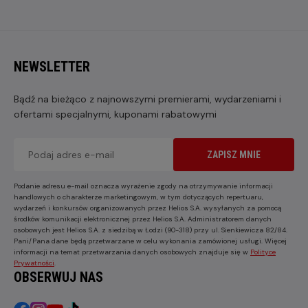
NEWSLETTER
Bądź na bieżąco z najnowszymi premierami, wydarzeniami i
ofertami specjalnymi, kuponami rabatowymi
ZAPISZ MNIE
Podanie adresu e-mail oznacza wyrażenie zgody na otrzymywanie informacji
handlowych o charakterze marketingowym, w tym dotyczących repertuaru,
wydarzeń i konkursów organizowanych przez Helios S.A. wysyłanych za pomocą
środków komunikacji elektronicznej przez Helios S.A. Administratorem danych
osobowych jest Helios S.A. z siedzibą w Łodzi (90-318) przy ul. Sienkiewicza 82/84.
Pani/Pana dane będą przetwarzane w celu wykonania zamówionej usługi. Więcej
informacji na temat przetwarzania danych osobowych znajduje się w
Polityce
Prywatności
.
OBSERWUJ NAS