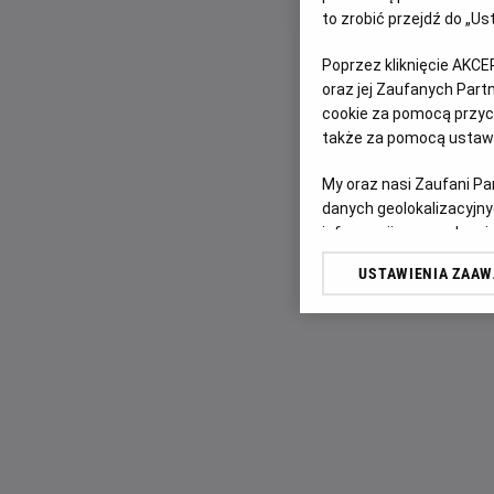
to zrobić przejdź do „
Poprzez kliknięcie AKCE
oraz jej Zaufanych Par
cookie za pomocą przyci
także za pomocą ustawi
My oraz nasi Zaufani P
danych geolokalizacyjny
informacji na urządzeniu
odbiorców i ulepszanie u
USTAWIENIA ZAA
Lista Zaufanych Partn