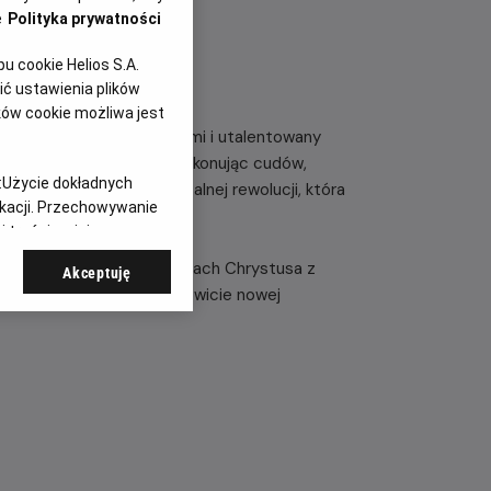
e
Polityka prywatności
 cookie Helios S.A.
ć ustawienia plików
ków cookie możliwa jest
 zmagająca się z demonami i utalentowany
potykają Jezusa, który dokonując cudów,
:
Użycie dokładnych
dzą, że to początek globalnej rewolucji, która
ikacji. Przechowywanie
 treści, opinie
iata. Skupia się na relacjach Chrystusa z
Akceptuję
ne opowieści, ale w całkowicie nowej