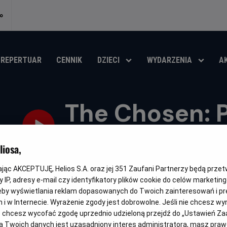
o
REPERTUAR
CENNIK
DZIECI
WYDARZENIA
A
The Chosen: 
spotkanie – Wi
iosa,
Gatunek
Minimalny
Czas
Kraj
Religijny
Od 12 lat
168 min
USA (2017)
wiek
trwania
i
kając AKCEPTUJĘ, Helios S.A. oraz jej
351
Zaufani Partnerzy będą prze
rok
 IP, adresy e-mail czy identyfikatory plików cookie do celów marketin
OBSERWUJ
produkcji
eby wyświetlania reklam dopasowanych do Twoich zainteresowań i pr
jach i w Internecie. Wyrażenie zgody jest dobrowolne. Jeśli nie chcesz w
ub chcesz wycofać zgodę uprzednio udzieloną przejdź do „Ustawień Z
 Twoich danych jest uzasadniony interes administratora, masz prawo