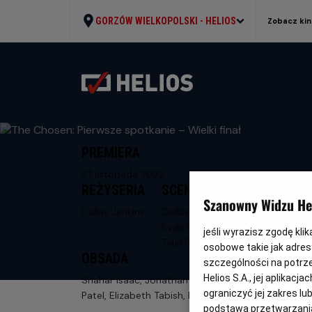
GORZÓW WIELKOPOLSKI -
HELIOS
Zobacz kin
PREMIERA
27 listopada 2022
REŻYSERIA
SCENARIUSZ
Szanowny Widzu Hel
Dallas Jenkins
Dallas Jenkins,
Ryan Swanson,
jeśli wyrazisz zgodę kli
Tyler Thompson
osobowe takie jak adresy
OBSADA
szczególności na potrz
Helios S.A., jej aplikac
Shahar Isaac, Jonathan Roumie, Paras
ograniczyć jej zakres l
Patel, Elizabeth Tabish, Nick Shakoour
podstawą przetwarzania