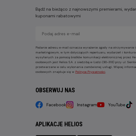
Bądź na bieżąco z najnowszymi premierami, wydarz
kuponami rabatowymi
Podanie adresu e-mail oznacza wyrażenie zgody na otrzymywanie i
marketingowym, w tym dotyczących repertuaru, wydarzeń i konkurs
wysyłanych za pomocą środków komunikacji elektronicznej przez He
osobowych jest Helios S.A. z siedzibą w Łodzi (90-318) przy ul. Sie
przetwarzane w celu wykonania zamówionej usługi. Więcej informa
osobowych znajduje się w
Polityce Prywatności
.
OBSERWUJ NAS
Facebook
Instagram
YouTube
APLIKACJE HELIOS