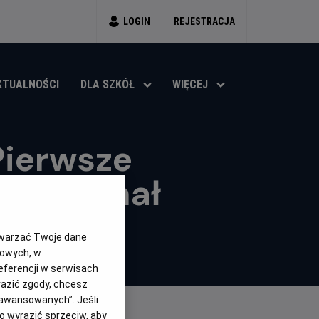
LOGIN
REJESTRACJA
KTUALNOŚCI
DLA SZKÓŁ
WIĘCEJ
Pierwsze
elki finał
twarzać Twoje dane
gowych, w
eferencji w serwisach
yrazić zgody, chcesz
aawansowanych”. Jeśli
 wyrazić sprzeciw, aby