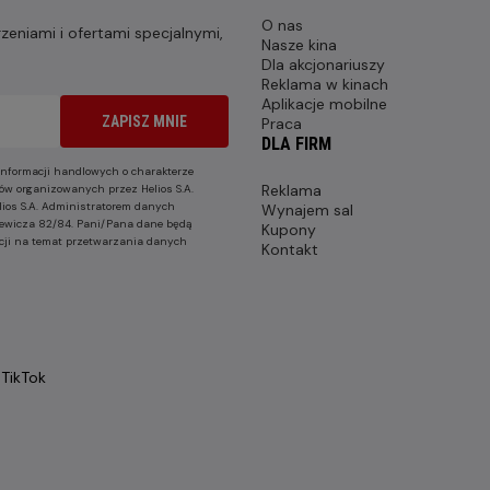
O nas
eniami i ofertami specjalnymi,
Nasze kina
Dla akcjonariuszy
Reklama w kinach
Aplikacje mobilne
ZAPISZ MNIE
Praca
DLA FIRM
nformacji handlowych o charakterze
Reklama
ów organizowanych przez Helios S.A.
lios S.A. Administratorem danych
Wynajem sal
nkiewicza 82/84. Pani/Pana dane będą
Kupony
cji na temat przetwarzania danych
Kontakt
TikTok