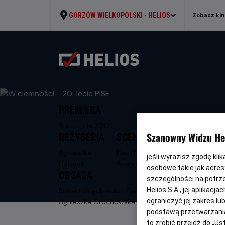
GORZÓW WIELKOPOLSKI -
HELIOS
Zobacz kin
PREMIERA
5 stycznia 2012
Szanowny Widzu Hel
REŻYSERIA
SCENARIUSZ
Agnieszka
David F.
jeśli wyrazisz zgodę kli
Holland
Shamoon
osobowe takie jak adresy
OBSADA
szczególności na potrz
Helios S.A., jej aplikac
Robert Więckiewicz, Benno Furmann,
ograniczyć jej zakres l
Agnieszka Grochowska
podstawą przetwarzania
to zrobić przejdź do „