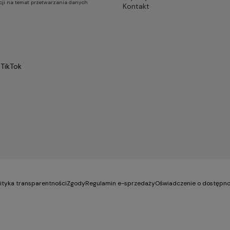
cji na temat przetwarzania danych
Kontakt
TikTok
lityka transparentności
Zgody
Regulamin e-sprzedaży
Oświadczenie o dostępno