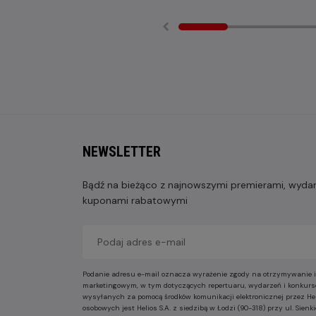
NEWSLETTER
Bądź na bieżąco z najnowszymi premierami, wydarz
kuponami rabatowymi
Podanie adresu e-mail oznacza wyrażenie zgody na otrzymywanie i
marketingowym, w tym dotyczących repertuaru, wydarzeń i konkurs
wysyłanych za pomocą środków komunikacji elektronicznej przez He
osobowych jest Helios S.A. z siedzibą w Łodzi (90-318) przy ul. Sie