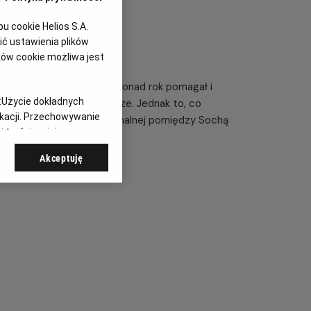
 cookie Helios S.A.
ć ustawienia plików
ków cookie możliwa jest
, Polak ze Lwowa - przez ponad rok pomagał i
:
Użycie dokładnych
nierów z getta. Za pieniądze. Jednak to, co
ikacji. Przechowywanie
ia głębokiej więzi emocjonalnej pomiędzy Sochą
 treści, opinie
Akceptuję