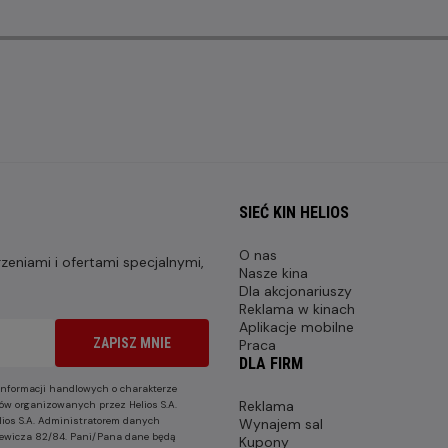
SIEĆ KIN HELIOS
O nas
eniami i ofertami specjalnymi,
Nasze kina
Dla akcjonariuszy
Reklama w kinach
Aplikacje mobilne
ZAPISZ MNIE
Praca
DLA FIRM
nformacji handlowych o charakterze
Reklama
ów organizowanych przez Helios S.A.
lios S.A. Administratorem danych
Wynajem sal
nkiewicza 82/84. Pani/Pana dane będą
Kupony