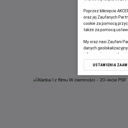
Poprzez kliknięcie AKCE
oraz jej Zaufanych Par
cookie za pomocą przyci
także za pomocą ustawi
My oraz nasi Zaufani P
danych geolokalizacyjny
informacji na urządzeniu
odbiorców i ulepszanie u
USTAWIENIA ZAA
Lista Zaufanych Partn