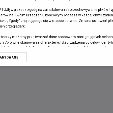
FILM POLSKI
PTUJĘ wyrażasz zgodę na zainstalowanie i przechowywanie plików typu
tnerów na Twoim urządzeniu końcowym. Możesz w każdej chwili zmieni
OPIS FILMU
sku „Zgody” znajdującego się w stopce serwisu. Zmiana ustawień pli
eń przeglądarki.
Katolik… grzesznik... drobny złodziejaszek… Leopold Socha
artnerzy możemy przetwarzać dane osobowe w następujących celach
dawał schronienie ukrywającej się w kanałach grupie ucieki
ch. Aktywne skanowanie charakterystyki urządzenia do celów identyf
wydawało się okazją do zarobku, doprowadziło do powstan
 lub dostęp do nich. Spersonalizowane reklamy i treści, pomiar reklam i
a uciekinierami, ewoluując w heroiczną walkę o ich życie.
sług.
WANSOWANE
erów