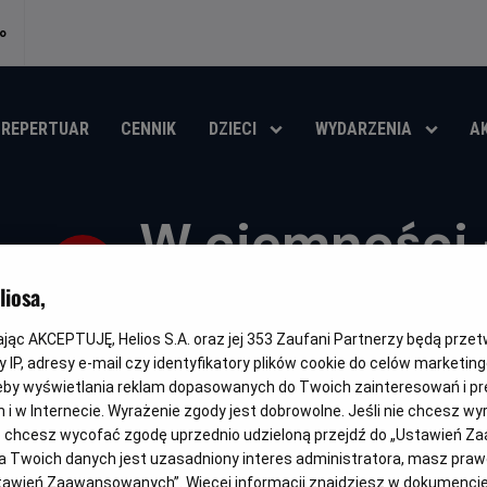
o
REPERTUAR
CENNIK
DZIECI
WYDARZENIA
A
W ciemności 
PISF
iosa,
kając AKCEPTUJĘ, Helios S.A. oraz jej
353
Zaufani Partnerzy będą prze
Oryginalny
Gatunek
Minimalny
Czas
K
In Darkness
Wojenny / Dramat
Od 13 lat
145 min
tytuł
wiek
trwania
i
 IP, adresy e-mail czy identyfikatory plików cookie do celów marketin
eby wyświetlania reklam dopasowanych do Twoich zainteresowań i pr
OBSERWUJ
jach i w Internecie. Wyrażenie zgody jest dobrowolne. Jeśli nie chcesz w
ub chcesz wycofać zgodę uprzednio udzieloną przejdź do „Ustawień Z
 Twoich danych jest uzasadniony interes administratora, masz prawo
Ustawień Zaawansowanych”. Więcej informacji znajdziesz w dokumenci