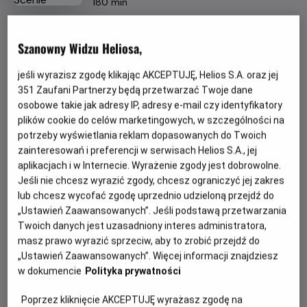
Czas
wiek
180 min
trwania
OBSERWUJ
Szanowny Widzu Heliosa,
jeśli wyrazisz zgodę klikając AKCEPTUJĘ, Helios S.A. oraz jej
WIĘCEJ SZCZEGÓŁÓW
REŻYSERIA
SCENARIUSZ
351
Zaufani Partnerzy będą przetwarzać Twoje dane
André Rieu
André Rieu
osobowe takie jak adresy IP, adresy e-mail czy identyfikatory
OBSADA
GODZINY SEANSÓW
plików cookie do celów marketingowych, w szczególności na
André Rieu, Maja Jasińska, Johann Strauss Orchestra
potrzeby wyświetlania reklam dopasowanych do Twoich
PIĄTEK, 21 SIERPNIA 2026
zainteresowań i preferencji w serwisach Helios S.A., jej
PIĄTEK,
aplikacjach i w Internecie. Wyrażenie zgody jest dobrowolne.
21
18:00
*
Jeśli nie chcesz wyrazić zgody, chcesz ograniczyć jej zakres
SIERPNIA
2D, napisy
lub chcesz wycofać zgodę uprzednio udzieloną przejdź do
2026
„Ustawień Zaawansowanych”. Jeśli podstawą przetwarzania
Twoich danych jest uzasadniony interes administratora,
masz prawo wyrazić sprzeciw, aby to zrobić przejdź do
POKAŻ KOLEJNE DNI
„Ustawień Zaawansowanych”. Więcej informacji znajdziesz
w dokumencie
Polityka prywatności
*
nie obowiązują kupony i zaproszenia
Poprzez kliknięcie AKCEPTUJĘ wyrażasz zgodę na