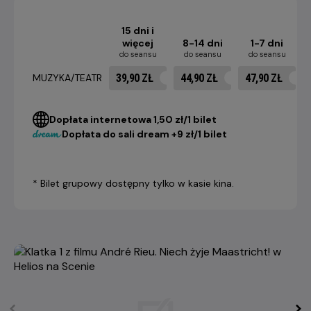
15 dni i
więcej
8-14 dni
1-7 dni
do seansu
do seansu
do seansu
39,90 ZŁ
44,90 ZŁ
47,90 ZŁ
MUZYKA/TEATR
Dopłata internetowa 1,50 zł/1 bilet
Dopłata do sali dream +9 zł/1 bilet
* Bilet grupowy dostępny tylko w kasie kina.