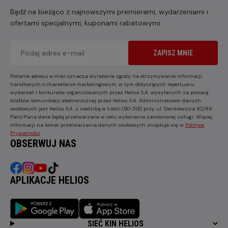
Bądź na bieżąco z najnowszymi premierami, wydarzeniami i
ofertami specjalnymi, kuponami rabatowymi
ZAPISZ MNIE
Podanie adresu e-mail oznacza wyrażenie zgody na otrzymywanie informacji
handlowych o charakterze marketingowym, w tym dotyczących repertuaru,
wydarzeń i konkursów organizowanych przez Helios S.A. wysyłanych za pomocą
środków komunikacji elektronicznej przez Helios S.A. Administratorem danych
osobowych jest Helios S.A. z siedzibą w Łodzi (90-318) przy ul. Sienkiewicza 82/84.
Pani/Pana dane będą przetwarzane w celu wykonania zamówionej usługi. Więcej
informacji na temat przetwarzania danych osobowych znajduje się w
Polityce
Prywatności
.
OBSERWUJ NAS
APLIKACJE HELIOS
SIEĆ KIN HELIOS