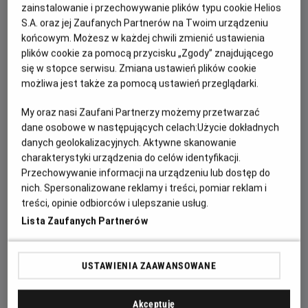
zainstalowanie i przechowywanie plików typu cookie Helios
OPIS WYDARZENIA
S.A. oraz jej Zaufanych Partnerów na Twoim urządzeniu
końcowym. Możesz w każdej chwili zmienić ustawienia
Zasiądź z bliskimi w kinie, bo czeka na Was 20. już
plików cookie za pomocą przycisku „Zgody” znajdującego
retransmisja letniego koncertu André Rieu z Maastricht!
się w stopce serwisu. Zmiana ustawień plików cookie
Tak, tak... W lipcu 2026 roku Maestro i jego ukochana
możliwa jest także za pomocą ustawień przeglądarki.
Orkiestra Johanna Straussa po raz kolejny wystąpią na
My oraz nasi Zaufani Partnerzy możemy przetwarzać
Vrijthof, słynnym placu tego urokliwego średniowiecznego
dane osobowe w następujących celach:
Użycie dokładnych
miasteczka. Król Walca i jego goście zagrają po raz 20. dla
danych geolokalizacyjnych. Aktywne skanowanie
ściągających tu co roku z całego świata kilkudziesięciu
charakterystyki urządzenia do celów identyfikacji.
tysięcy miłośników dobrej muzyki. Na szczęście ten
Przechowywanie informacji na urządzeniu lub dostęp do
wspaniały letni wieczór będzie retransmitowany już jesienią
nich. Spersonalizowane reklamy i treści, pomiar reklam i
do kin całego świata.
treści, opinie odbiorców i ulepszanie usług.
Lista Zaufanych Partnerów
Czeka Was więc seans pełen uroczych walców i marszy
Johannów Straussów ojca i syna, ale też songi ze słynnych
musicali „My Fair Lady” czy „Nędznicy”, jak również inne hity,
USTAWIENIA ZAAWANSOWANE
choćby „Obój Gabriela” Ennia Morricone z filmu „Misja”.
Oprócz Platynowych Tenorów i sopranistek o
Akceptuję
międzynarodowej renomie pojawią się też gwiazdy, które