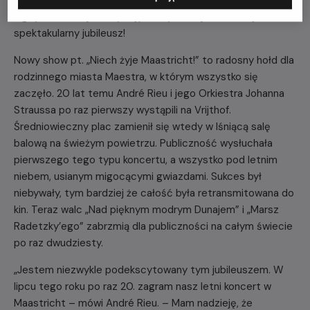
nigdy wcześniej nie występowały na Vrijthof. To będzie
spektakularny jubileusz!
Nowy show pt. „Niech żyje Maastricht!” to radosny hołd dla
rodzinnego miasta Maestra, w którym wszystko się
zaczęło. 20 lat temu André Rieu i jego Orkiestra Johanna
Straussa po raz pierwszy wystąpili na Vrijthof.
Średniowieczny plac zamienił się wtedy w lśniącą salę
balową na świeżym powietrzu. Publiczność wysłuchała
pierwszego tego typu koncertu, a wszystko pod letnim
niebem, usianym migocącymi gwiazdami. Sukces był
niebywały, tym bardziej że całość była retransmitowana do
kin. Teraz walc „Nad pięknym modrym Dunajem” i „Marsz
Radetzky’ego” zabrzmią dla publiczności na całym świecie
po raz dwudziesty.
„Jestem niezwykle podekscytowany tym jubileuszem. W
lipcu tego roku po raz 20. zagram nasz letni koncert w
Maastricht – mówi André Rieu. – Mam nadzieję, że