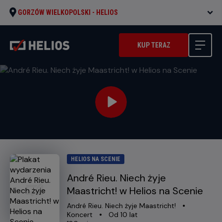
GORZÓW WIELKOPOLSKI -
HELIOS
KUP TERAZ
HELIOS NA SCENIE
André Rieu. Niech żyje
Maastricht! w Helios na Scenie
Oryginalny
Gatunek
André Rieu. Niech żyje Maastricht!
tytuł
Minimalny
Koncert
Od 10 lat