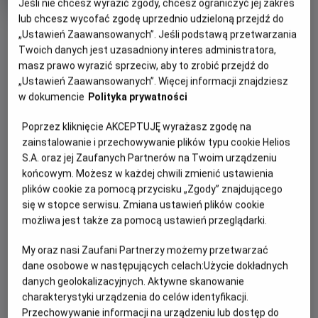
Jeśli nie chcesz wyrazić zgody, chcesz ograniczyć jej zakres
Oryginalny
Gatunek
Back to the Future Part III
Przygodowy /
lub chcesz wycofać zgodę uprzednio udzieloną przejdź do
tytuł
Minimalny
Akcja
Od 13 lat
OBSERWUJ
Czas
wiek
128 min
„Ustawień Zaawansowanych”. Jeśli podstawą przetwarzania
trwania
Twoich danych jest uzasadniony interes administratora,
masz prawo wyrazić sprzeciw, aby to zrobić przejdź do
WIĘCEJ SZCZEGÓŁÓW
„Ustawień Zaawansowanych”. Więcej informacji znajdziesz
REŻYSERIA
SCENARIUSZ
w dokumencie
Polityka prywatności
OPIS WYDARZENIA
Robert Zemeckis
Robert Zemeckis, Bob Gale
OBSADA
Poprzez kliknięcie AKCEPTUJĘ wyrażasz zgodę na
W trzeciej części serii „Powrót do przyszłości” bohater
Christopher Lloyd, Michael J. Fox, Mary Steenburgen
zainstalowanie i przechowywanie plików typu cookie Helios
Marty McFly (Michael J. Fox) musi cofnąć się w czasie do
S.A. oraz jej Zaufanych Partnerów na Twoim urządzeniu
Dzikiego Zachodu z 1885 roku, aby uratować swojego
końcowym. Możesz w każdej chwili zmienić ustawienia
przyjaciela, doktora Browna (Christopher Lloyd), który, jak
plików cookie za pomocą przycisku „Zgody” znajdującego
się dowiedział, czeka na śmiertelny pojedynek z jednym z
się w stopce serwisu. Zmiana ustawień plików cookie
okrutnych przodków złoczyńcy Biffa. Tymczasem doktor
możliwa jest także za pomocą ustawień przeglądarki.
Brown zakochał się w nowo przybyłej nauczycielce (Mary
My oraz nasi Zaufani Partnerzy możemy przetwarzać
Steenburgen).
dane osobowe w następujących celach:
Użycie dokładnych
danych geolokalizacyjnych. Aktywne skanowanie
charakterystyki urządzenia do celów identyfikacji.
Przechowywanie informacji na urządzeniu lub dostęp do