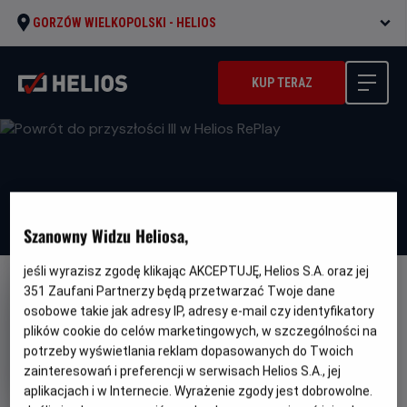
GORZÓW WIELKOPOLSKI -
HELIOS
KUP TERAZ
Szanowny Widzu Heliosa,
jeśli wyrazisz zgodę klikając AKCEPTUJĘ, Helios S.A. oraz jej
351
Zaufani Partnerzy będą przetwarzać Twoje dane
osobowe takie jak adresy IP, adresy e-mail czy identyfikatory
plików cookie do celów marketingowych, w szczególności na
potrzeby wyświetlania reklam dopasowanych do Twoich
Powrót do przyszłości III w
zainteresowań i preferencji w serwisach Helios S.A., jej
Helios RePlay
aplikacjach i w Internecie. Wyrażenie zgody jest dobrowolne.