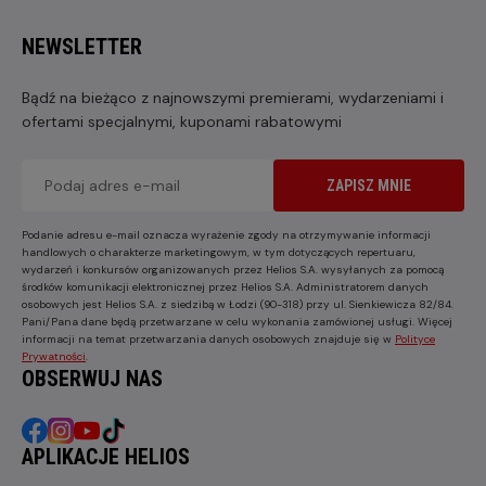
NEWSLETTER
Bądź na bieżąco z najnowszymi premierami, wydarzeniami i
ofertami specjalnymi, kuponami rabatowymi
ZAPISZ MNIE
Podanie adresu e-mail oznacza wyrażenie zgody na otrzymywanie informacji
handlowych o charakterze marketingowym, w tym dotyczących repertuaru,
wydarzeń i konkursów organizowanych przez Helios S.A. wysyłanych za pomocą
środków komunikacji elektronicznej przez Helios S.A. Administratorem danych
osobowych jest Helios S.A. z siedzibą w Łodzi (90-318) przy ul. Sienkiewicza 82/84.
Pani/Pana dane będą przetwarzane w celu wykonania zamówionej usługi. Więcej
informacji na temat przetwarzania danych osobowych znajduje się w
Polityce
Prywatności
.
OBSERWUJ NAS
APLIKACJE HELIOS