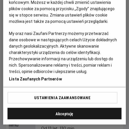
sprawiedliwości.
końcowym. Możesz w każdej chwili zmienić ustawienia
plików cookie za pomocą przycisku „Zgody” znajdującego
Start:
26.06.2026, godz. 20.00;
Meta:
27.06.2026 r. około
się w stopce serwisu. Zmiana ustawień plików cookie
godz. 0:15
możliwa jest także za pomocą ustawień przeglądarki.
Zagramy:
My oraz nasi Zaufani Partnerzy możemy przetwarzać
dane osobowe w następujących celach:
Użycie dokładnych
SUPERMAN
danych geolokalizacyjnych. Aktywne skanowanie
SUPERGIRL
(
PREMIEROWO!
)
charakterystyki urządzenia do celów identyfikacji.
Przechowywanie informacji na urządzeniu lub dostęp do
Jesteśmy przekonani, że taka mieszanka zapierającej dech
nich. Spersonalizowane reklamy i treści, pomiar reklam i
w piersiach akcji, humoru i wzruszeń, jeszcze długo po
treści, opinie odbiorców i ulepszanie usług.
powrocie do domu nie pozwoli Wam zasnąć. Czy jesteście
Lista Zaufanych Partnerów
na to gotowi?
USTAWIENIA ZAAWANSOWANE
FILMY WYDARZENIA
Akceptuję
Superman
Od 13 lat, 130 min