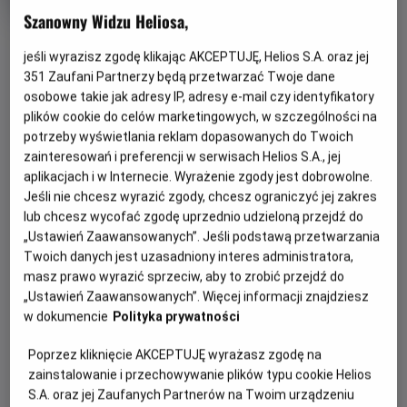
Gatunek
Minimalny
Fantasy / Akcja
Od 15 lat
Szanowny Widzu Heliosa,
Czas
wiek
238 min
OBSERWUJ
trwania
jeśli wyrazisz zgodę klikając AKCEPTUJĘ, Helios S.A. oraz jej
351
Zaufani Partnerzy będą przetwarzać Twoje dane
OPIS WYDARZENIA
osobowe takie jak adresy IP, adresy e-mail czy identyfikatory
plików cookie do celów marketingowych, w szczególności na
Nocne Maratony Filmowe Helios prezentują mini
potrzeby wyświetlania reklam dopasowanych do Twoich
zainteresowań i preferencji w serwisach Helios S.A., jej
maraton z filmami SUPERMAN i SUPERGIRL!
aplikacjach i w Internecie. Wyrażenie zgody jest dobrowolne.
W piątek
26 czerwca
, kina Helios zapraszają do świata
Jeśli nie chcesz wyrazić zgody, chcesz ograniczyć jej zakres
superbohaterów spod znaku DC! Na początek pierwszy,
lub chcesz wycofać zgodę uprzednio udzieloną przejdź do
wielkoekranowy, pełnometrażowy film fabularny DC Studios:
„Ustawień Zaawansowanych”. Jeśli podstawą przetwarzania
Twoich danych jest uzasadniony interes administratora,
„SUPERMAN”
! Po chwili przerwy, premierowo
masz prawo wyrazić sprzeciw, aby to zrobić przejdź do
„SUPERGIRL”
! Milly Alcock gra w nim podwójną rolę
„Ustawień Zaawansowanych”. Więcej informacji znajdziesz
Supergirl i Kary Zor-El. Kiedy nieoczekiwany i bezwzględny
w dokumencie
Polityka prywatności
przeciwnik atakuje niebezpiecznie blisko domu, Kara Zor-El,
znana też jako Supergirl, niechętnie łączy siły z
Poprzez kliknięcie AKCEPTUJĘ wyrażasz zgodę na
zaskakującym towarzyszem w pełnej przygód,
zainstalowanie i przechowywanie plików typu cookie Helios
międzygalaktycznej podróży w poszukiwaniu zemsty i
S.A. oraz jej Zaufanych Partnerów na Twoim urządzeniu