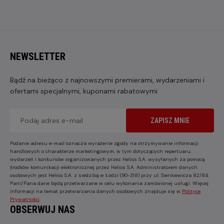
NEWSLETTER
Bądź na bieżąco z najnowszymi premierami, wydarzeniami i
ofertami specjalnymi, kuponami rabatowymi
ZAPISZ MNIE
Podanie adresu e-mail oznacza wyrażenie zgody na otrzymywanie informacji
handlowych o charakterze marketingowym, w tym dotyczących repertuaru,
wydarzeń i konkursów organizowanych przez Helios S.A. wysyłanych za pomocą
środków komunikacji elektronicznej przez Helios S.A. Administratorem danych
osobowych jest Helios S.A. z siedzibą w Łodzi (90-318) przy ul. Sienkiewicza 82/84.
Pani/Pana dane będą przetwarzane w celu wykonania zamówionej usługi. Więcej
informacji na temat przetwarzania danych osobowych znajduje się w
Polityce
Prywatności
.
OBSERWUJ NAS