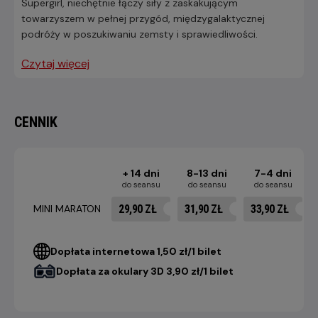
Supergirl, niechętnie łączy siły z zaskakującym
towarzyszem w pełnej przygód, międzygalaktycznej
podróży w poszukiwaniu zemsty i sprawiedliwości.
Czytaj więcej
CENNIK
+ 14 dni
8-13 dni
7-4 dni
do seansu
do seansu
do seansu
29,90 ZŁ
31,90 ZŁ
33,90 ZŁ
MINI MARATON
Dopłata internetowa 1,50 zł/1 bilet
Dopłata za okulary 3D 3,90 zł/1 bilet