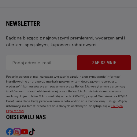
NEWSLETTER
Bądź na bieżąco z najnowszymi premierami, wydarzeniami i
ofertami specjalnymi, kuponami rabatowymi
ZAPISZ MNIE
Podanie adresu e-mail oznacza wyrażenie zgody na otrzymywanie informacji
handlowych o charakterze marketingowym, w tym dotyczących repertuaru,
wydarzeń i konkursów organizowanych przez Helios S.A. wysyłanych za pomocą
środków komunikacji elektronicznej przez Helios S.A. Administratorem danych
osobowych jest Helios S.A. z siedzibą w Łodzi (90-318) przy ul. Sienkiewicza 82/84.
Pani/Pana dane będą przetwarzane w celu wykonania zamówionej usługi. Więcej
informacji na temat przetwarzania danych osobowych znajduje się w
Polityce
Prywatności
.
OBSERWUJ NAS