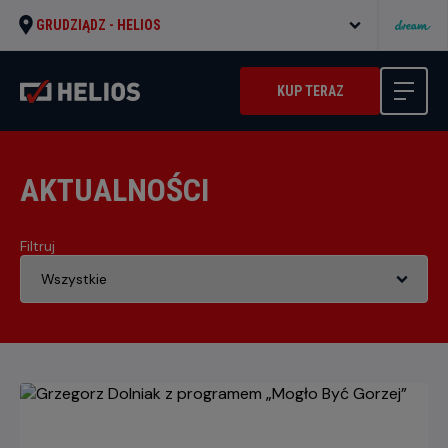
GRUDZIĄDZ -
HELIOS
KUP TERAZ
AKTUALNOŚCI
Filtruj