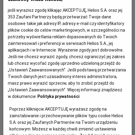
jeśli wyrazisz zgodę klikając AKCEPTUJĘ, Helios S.A. oraz jej
353
Zaufani Partnerzy będą przetwarzać Twoje dane
osobowe takie jak adresy IP, adresy e-mail czy identyfikatory
plików cookie do celów marketingowych, w szczególności na
potrzeby wyświetlania reklam dopasowanych do Twoich
zainteresowań i preferencji w serwisach Helios S.A., jej
aplikacjach i w Internecie. Wyrażenie zgody jest dobrowolne.
Jeśli nie chcesz wyrazić zgody, chcesz ograniczyć jej zakres
Sala Dream już wkrótce w naszym kinie!
lub chcesz wycofać zgodę uprzednio udzieloną przejdź do
„Ustawień Zaawansowanych”. Jeśli podstawą przetwarzania
Czy marzyliście kiedyś, by oglądać film w kinie, leżąc jak na
Twoich danych jest uzasadniony interes administratora,
wygodnej kanapie?
masz prawo wyrazić sprzeciw, aby to zrobić przejdź do
„Ustawień Zaawansowanych”. Więcej informacji znajdziesz
w dokumencie
Polityka prywatności
Czytaj więcej
Poprzez kliknięcie AKCEPTUJĘ wyrażasz zgodę na
zainstalowanie i przechowywanie plików typu cookie Helios
S.A. oraz jej Zaufanych Partnerów na Twoim urządzeniu
końcowym. Możesz w każdej chwili zmienić ustawienia