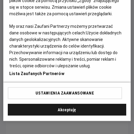
plików cookie za pomocą przycisku „Zgody” znajdującego
się w stopce serwisu. Zmiana ustawień plików cookie
możliwa jest także za pomocą ustawień przeglądarki.
My oraz nasi Zaufani Partnerzy możemy przetwarzać
dane osobowe w następujących celach:
Użycie dokładnych
danych geolokalizacyjnych. Aktywne skanowanie
charakterystyki urządzenia do celów identyfikacji.
Przechowywanie informacji na urządzeniu lub dostęp do
Psi Patrol i dinozaury - nie przegap!
nich. Spersonalizowane reklamy i treści, pomiar reklam i
treści, opinie odbiorców i ulepszanie usług.
Dołącz do dzielnych bohaterów Psiego Patrolu w ich
Lista Zaufanych Partnerów
największej misji ratunkowej w historii.
Czytaj więcej
USTAWIENIA ZAAWANSOWANE
Akceptuję