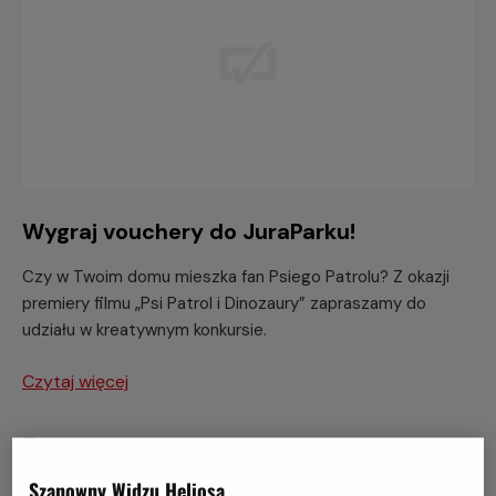
Wygraj vouchery do JuraParku!
Czy w Twoim domu mieszka fan Psiego Patrolu? Z okazji
premiery filmu „Psi Patrol i Dinozaury” zapraszamy do
udziału w kreatywnym konkursie.
Czytaj więcej
Szanowny Widzu Heliosa,