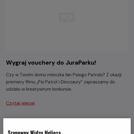
Wygraj vouchery do JuraParku!
Czy w Twoim domu mieszka fan Psiego Patrolu? Z okazji
premiery filmu „Psi Patrol i Dinozaury” zapraszamy do
udziału w kreatywnym konkursie.
Czytaj więcej
Szanowny Widzu Heliosa,