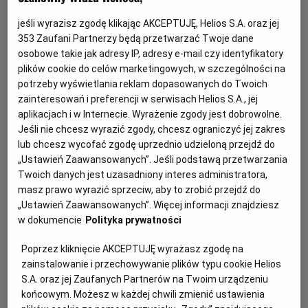
jeśli wyrazisz zgodę klikając AKCEPTUJĘ, Helios S.A. oraz jej
353
Zaufani Partnerzy będą przetwarzać Twoje dane
osobowe takie jak adresy IP, adresy e-mail czy identyfikatory
plików cookie do celów marketingowych, w szczególności na
potrzeby wyświetlania reklam dopasowanych do Twoich
zainteresowań i preferencji w serwisach Helios S.A., jej
aplikacjach i w Internecie. Wyrażenie zgody jest dobrowolne.
Jeśli nie chcesz wyrazić zgody, chcesz ograniczyć jej zakres
Sala Dream już wkrótce w naszym kinie!
lub chcesz wycofać zgodę uprzednio udzieloną przejdź do
„Ustawień Zaawansowanych”. Jeśli podstawą przetwarzania
Czy marzyliście kiedyś, by oglądać film w kinie, leżąc jak na
Twoich danych jest uzasadniony interes administratora,
wygodnej kanapie?
masz prawo wyrazić sprzeciw, aby to zrobić przejdź do
„Ustawień Zaawansowanych”. Więcej informacji znajdziesz
w dokumencie
Polityka prywatności
Czytaj więcej
Poprzez kliknięcie AKCEPTUJĘ wyrażasz zgodę na
zainstalowanie i przechowywanie plików typu cookie Helios
S.A. oraz jej Zaufanych Partnerów na Twoim urządzeniu
końcowym. Możesz w każdej chwili zmienić ustawienia