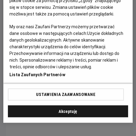
plików cookie za pomocą przycisku „Zgody” znajdującego
się w stopce serwisu. Zmiana ustawień plików cookie
możliwa jest także za pomocą ustawień przeglądarki.
My oraz nasi Zaufani Partnerzy możemy przetwarzać
dane osobowe w następujących celach:
Użycie dokładnych
danych geolokalizacyjnych. Aktywne skanowanie
charakterystyki urządzenia do celów identyfikacji.
Przechowywanie informacji na urządzeniu lub dostęp do
Psi Patrol i dinozaury - nie przegap!
nich. Spersonalizowane reklamy i treści, pomiar reklam i
treści, opinie odbiorców i ulepszanie usług.
Dołącz do dzielnych bohaterów Psiego Patrolu w ich
Lista Zaufanych Partnerów
największej misji ratunkowej w historii.
Czytaj więcej
USTAWIENIA ZAAWANSOWANE
Akceptuję