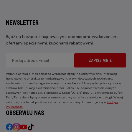
NEWSLETTER
Bądź na bieżąco z najnowszymi premierami, wydarzeniami i
ofertami specjalnymi, kuponami rabatowymi
ZAPISZ MNIE
Podanie adresu e-mail oznacza wyrażenie zgody na otrzymywanie informacji
handlowych o charakterze marketingowym, w tym dotyczących repertuaru,
wydarzeń i konkursów organizowanych przez Helios S.A. wysyłanych za pomocą
środków komunikacji elektronicznej przez Helios S.A. Administratorem danych
osobowych jest Helios S.A. z siedzibą w Łodzi (90-318) przy ul. Sienkiewicza 82/84.
Pani/Pana dane będą przetwarzane w celu wykonania zamówionej usługi. Więcej
informacji na temat przetwarzania danych osobowych znajduje się w
Polityce
Prywatności
.
OBSERWUJ NAS