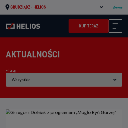
GRUDZIĄDZ -
HELIOS
KUP TERAZ
AKTUALNOŚCI
Filtruj