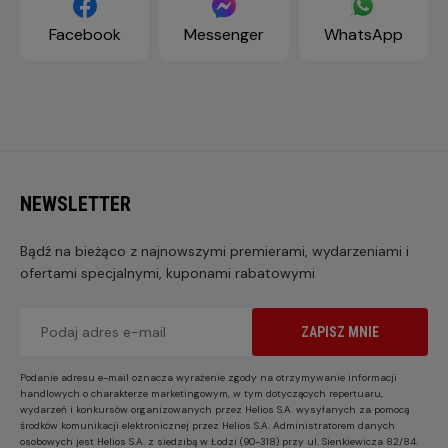
Facebook
Messenger
WhatsApp
NEWSLETTER
Bądź na bieżąco z najnowszymi premierami, wydarzeniami i
ofertami specjalnymi, kuponami rabatowymi
ZAPISZ MNIE
Podanie adresu e-mail oznacza wyrażenie zgody na otrzymywanie informacji
handlowych o charakterze marketingowym, w tym dotyczących repertuaru,
wydarzeń i konkursów organizowanych przez Helios S.A. wysyłanych za pomocą
środków komunikacji elektronicznej przez Helios S.A. Administratorem danych
osobowych jest Helios S.A. z siedzibą w Łodzi (90-318) przy ul. Sienkiewicza 82/84.