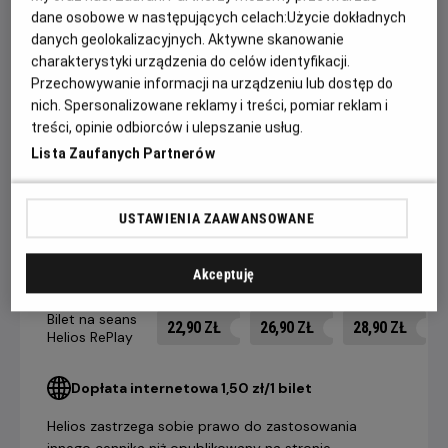
zgorzkniały Rick musi dokonać wyboru między własnym
dane osobowe w następujących celach:
Użycie dokładnych
danych geolokalizacyjnych. Aktywne skanowanie
szczęściem a dobrem tych, których życie wisi na włosku.
charakterystyki urządzenia do celów identyfikacji.
Wyróżniona trzema Oscarami®, w tym za najlepszy film,
Przechowywanie informacji na urządzeniu lub dostęp do
Casablanca to najpopularniejszy i najbardziej uwielbiany film
nich. Spersonalizowane reklamy i treści, pomiar reklam i
treści, opinie odbiorców i ulepszanie usług.
na świecie!
Lista Zaufanych Partnerów
CENNIK
USTAWIENIA ZAAWANSOWANE
Akceptuję
14 dni +
8-13 dni
4-7 dni
do seansu
do seansu
do seansu
Bilet na seans
22,90 ZŁ
26,90 ZŁ
28,90 ZŁ
Helios RePlay
Dopłata internetowa 1,50 zł/1 bilet
Helios zastrzega sobie prawo do zastosowania
innego cennika niż opublikowany na stronie