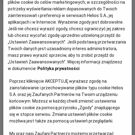
Czas
wiek
118 min
plików cookie do celów marketingowych, w szczególności na
trwania
potrzeby wyświetlania reklam dopasowanych do Twoich
OBSERWUJ
zainteresowań i preferencji w serwisach Helios S.A., jej
aplikacjach i w Internecie. Wyrażenie zgody jest dobrowolne.
Jeśli nie chcesz wyrazić zgody, chcesz ograniczyć jej zakres
WIĘCEJ SZCZEGÓŁÓW
REŻYSERIA
SCENARIUSZ
lub chcesz wycofać zgodę uprzednio udzieloną przejdź do
OPIS WYDARZENIA
„Ustawień Zaawansowanych”. Jeśli podstawą przetwarzania
Michael Curtiz
Murray Burnett, Casey
Twoich danych jest uzasadniony interes administratora,
Robinson
masz prawo wyrazić sprzeciw, aby to zrobić przejdź do
OBSADA
Casablanca: Łatwo do niej trafić, trudniej ją pokochać,
„Ustawień Zaawansowanych”. Więcej informacji znajdziesz
zwłaszcza jeśli twoje nazwisko figuruje na liście osób
Humphrey Bogart, Ingrid Bergman, Paul Henreid, Claud Rains
w dokumencie
Polityka prywatności
poszukiwanych przez nazistów.
Poprzez kliknięcie AKCEPTUJĘ wyrażasz zgodę na
Na czele tej listy znajduje się przywódca czeskiego ruchu
zainstalowanie i przechowywanie plików typu cookie Helios
oporu Victor Laszlo (Paul Henreid), którego jedyną nadzieją
S.A. oraz jej Zaufanych Partnerów na Twoim urządzeniu
jest Rick Blaine (Humphrey Bogart). Rick to cyniczny
końcowym. Możesz w każdej chwili zmienić ustawienia
Amerykanin, który nie ma zamiaru poświęcać się dla
plików cookie za pomocą przycisku „Zgody” znajdującego
nikogo... a już na pewno nie dla żony Victora, Ilsy (Ingrid
się w stopce serwisu. Zmiana ustawień plików cookie
Bergman), byłej kochanki, która niegdyś złamała mu serce.
możliwa jest także za pomocą ustawień przeglądarki.
Gdy Ilsa proponuje, że spędzi z nim noc w zamian za
umożliwienie Victorowi bezpiecznego wyjazdu z kraju,
My oraz nasi Zaufani Partnerzy możemy przetwarzać