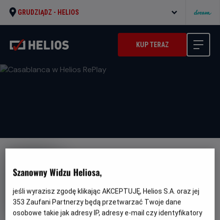
GRUDZIĄDZ -
HELIOS
KUP TERAZ
Szanowny Widzu Heliosa,
jeśli wyrazisz zgodę klikając AKCEPTUJĘ, Helios S.A. oraz jej
Casablanca w Helios RePlay
353
Zaufani Partnerzy będą przetwarzać Twoje dane
Gatunek
Minimalny
Dramat / Film- noir
Od 13 lat
osobowe takie jak adresy IP, adresy e-mail czy identyfikatory