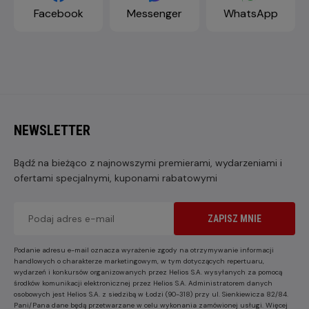
Facebook
Messenger
WhatsApp
NEWSLETTER
Bądź na bieżąco z najnowszymi premierami, wydarzeniami i
ofertami specjalnymi, kuponami rabatowymi
ZAPISZ MNIE
Podanie adresu e-mail oznacza wyrażenie zgody na otrzymywanie informacji
handlowych o charakterze marketingowym, w tym dotyczących repertuaru,
wydarzeń i konkursów organizowanych przez Helios S.A. wysyłanych za pomocą
środków komunikacji elektronicznej przez Helios S.A. Administratorem danych
osobowych jest Helios S.A. z siedzibą w Łodzi (90-318) przy ul. Sienkiewicza 82/84.
Pani/Pana dane będą przetwarzane w celu wykonania zamówionej usługi. Więcej