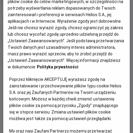
tytuł
Czas
wiek
154 min
plików cookie do celów marketingowych, w szczególności na
trwania
potrzeby wyświetlania reklam dopasowanych do Twoich
OBSERWUJ
zainteresowań i preferencji w serwisach Helios S.A., jej
aplikacjach i w Internecie. Wyrażenie zgody jest dobrowolne.
Jeśli nie chcesz wyrazić zgody, chcesz ograniczyć jej zakres
WIĘCEJ SZCZEGÓŁÓW
REŻYSERIA
SCENARIUSZ
lub chcesz wycofać zgodę uprzednio udzieloną przejdź do
OPIS WYDARZENIA
„Ustawień Zaawansowanych”. Jeśli podstawą przetwarzania
Stanley Kubrick
Stanley Kubrick, Diane
Twoich danych jest uzasadniony interes administratora,
Johnson
masz prawo wyrazić sprzeciw, aby to zrobić przejdź do
OBSADA
Spróbuj odpowiedzieć sobie na pytanie, czego boisz się
„Ustawień Zaawansowanych”. Więcej informacji znajdziesz
najbardziej: potworów z kosmosu? Zabójczego wirusa? A
Danny Lloyd, Shelley Duvall, Jack Nicholson
w dokumencie
Polityka prywatności
może tego, że pewnego dnia ktoś z twoich bliskich - ktoś,
kto powinien strzec cię i kochać - nagle postanowi cię
Poprzez kliknięcie AKCEPTUJĘ wyrażasz zgodę na
zabić?
zainstalowanie i przechowywanie plików typu cookie Helios
S.A. oraz jej Zaufanych Partnerów na Twoim urządzeniu
Lśnienie to ekranizacja bestsellerowej powieści Stephena
końcowym. Możesz w każdej chwili zmienić ustawienia
Kinga, którą uznano za arcydzieło filmu grozy. Pod
plików cookie za pomocą przycisku „Zgody” znajdującego
kierunkiem reżysera Stanleya Kubricka Jack Nicholson
się w stopce serwisu. Zmiana ustawień plików cookie
stworzył niezapomnianą kreację w roli Jacka Torrance’a,
możliwa jest także za pomocą ustawień przeglądarki.
początkującego pisarza, który przyjmuje posadę
My oraz nasi Zaufani Partnerzy możemy przetwarzać
zimowego stróża w odciętym od Świata eleganckim hotelu