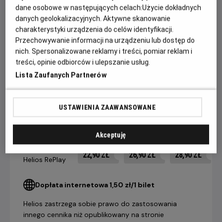
dane osobowe w następujących celach:
Użycie dokładnych
Overlook, dokąd przenosi się wraz z żoną (Shelley Duvall) i
danych geolokalizacyjnych. Aktywne skanowanie
synem (Danny Lloyd). Torrance nigdy tam wcześniej nie był
charakterystyki urządzenia do celów identyfikacji.
- a może jest inaczej? Odpowiedź na to pytanie przynosi
Przechowywanie informacji na urządzeniu lub dostęp do
mrożący krew w żyłach finał, w którym poznajemy
nich. Spersonalizowane reklamy i treści, pomiar reklam i
niesamowitą tajemnicę hotelu Overlook.
treści, opinie odbiorców i ulepszanie usług.
Lista Zaufanych Partnerów
CENNIK
USTAWIENIA ZAAWANSOWANE
14 dni +
8-13 dni
4-7 dni
Akceptuję
do seansu
do seansu
do seansu
Bilet na seans
22,90 ZŁ
26,90 ZŁ
28,90 ZŁ
Helios RePlay
Dopłata internetowa 1,50 zł/1 bilet
Helios zastrzega sobie prawo do zastosowania
innego cennika niż opublikowany na stronie