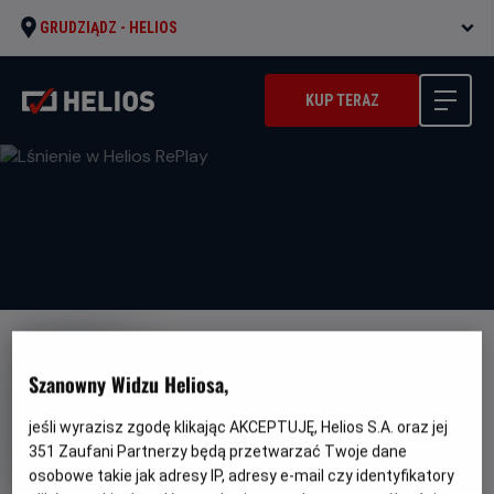
GRUDZIĄDZ -
HELIOS
KUP TERAZ
Szanowny Widzu Heliosa,
jeśli wyrazisz zgodę klikając AKCEPTUJĘ, Helios S.A. oraz jej
Lśnienie w Helios RePlay
351
Zaufani Partnerzy będą przetwarzać Twoje dane
osobowe takie jak adresy IP, adresy e-mail czy identyfikatory
Oryginalny
Gatunek
Minimalny
The Shining
Horror
Od 15 lat