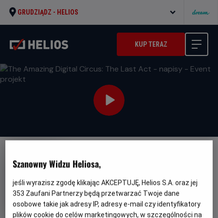
GRUDZIĄDZ -
HELIOS
KUP TERAZ
Szanowny Widzu Heliosa,
jeśli wyrazisz zgodę klikając AKCEPTUJĘ, Helios S.A. oraz jej
353
Zaufani Partnerzy będą przetwarzać Twoje dane
The Amazing Digital Circus: The
osobowe takie jak adresy IP, adresy e-mail czy identyfikatory
Last Act - napisy - Event
plików cookie do celów marketingowych, w szczególności na