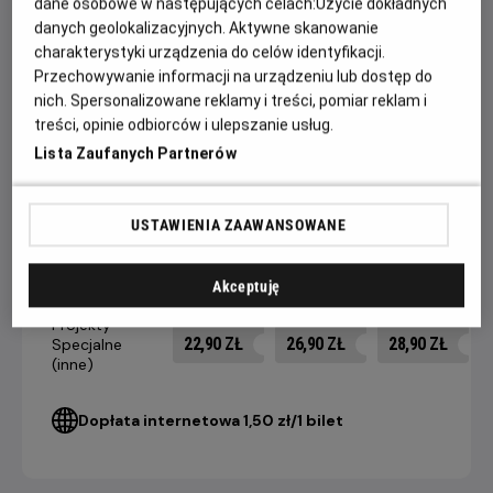
dane osobowe w następujących celach:
Użycie dokładnych
dokonają… innego wyboru?
danych geolokalizacyjnych. Aktywne skanowanie
charakterystyki urządzenia do celów identyfikacji.
Poza tym, prawdopodobnie w pewnym momencie ktoś
Przechowywanie informacji na urządzeniu lub dostęp do
powie coś zabawnego, bo to zakończenie nie może być aż
nich. Spersonalizowane reklamy i treści, pomiar reklam i
tak przygnębiające, prawda?
treści, opinie odbiorców i ulepszanie usług.
Lista Zaufanych Partnerów
CENNIK
USTAWIENIA ZAAWANSOWANE
14 dni +
8-13 dni
4-7 dni
Akceptuję
do seansu
do seansu
do seansu
Projekty
22,90 ZŁ
26,90 ZŁ
28,90 ZŁ
Specjalne
(inne)
Dopłata internetowa 1,50 zł/1 bilet