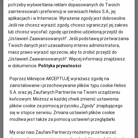
projekt
potrzeby wyświetlania reklam dopasowanych do Twoich
Gatunek
Minimalny
Thriller / Animowany / Dramat
Od 12 lat
zainteresowań i preferencji w serwisach Helios S.A., jej
OBSERWUJ
Czas
wiek
103 min
aplikacjach i w Internecie. Wyrażenie zgody jest dobrowolne.
trwania
Jeśli nie chcesz wyrazić zgody, chcesz ograniczyć jej zakres
lub chcesz wycofać zgodę uprzednio udzieloną przejdź do
WIĘCEJ SZCZEGÓŁÓW
REŻYSERIA
SCENARIUSZ
„Ustawień Zaawansowanych”. Jeśli podstawą przetwarzania
OPIS WYDARZENIA
Gooseworx
Gooseworx
Twoich danych jest uzasadniony interes administratora,
OBSADA
masz prawo wyrazić sprzeciw, aby to zrobić przejdź do
Internetowy hit „The Amazing Digital Circus” doczekał się
„Ustawień Zaawansowanych”. Więcej informacji znajdziesz
Lizzie Freeman, Michael Kovach, Amanda Hufford, Marissa
długo wyczekiwanej finałowej odsłony w formie
w dokumencie
Polityka prywatności
Lenti, Sean Chiplock, Ashley Nichols
pełnometrażowego filmu kinowego! Ten „Ostatni akt”
Poprzez kliknięcie AKCEPTUJĘ wyrażasz zgodę na
łączy w sobie 8. odcinek z zupełnie nowym, godzinnym 9.
zainstalowanie i przechowywanie plików typu cookie Helios
odcinkiem, który fani będą mogli obejrzeć jako pierwsi na
S.A. oraz jej Zaufanych Partnerów na Twoim urządzeniu
świecie.
końcowym. Możesz w każdej chwili zmienić ustawienia
plików cookie za pomocą przycisku „Zgody” znajdującego
Po odejściu Caine'a i zamknięciu cyrku, aktorom pozostają
się w stopce serwisu. Zmiana ustawień plików cookie
jedynie błędy i traumy z przeszłości, które dotrzymują im
możliwa jest także za pomocą ustawień przeglądarki.
towarzystwa. Gdy perspektywa wieczności zbliża się
wielkimi krokami, odkrywają prawdę o Digital Circus i jego
My oraz nasi Zaufani Partnerzy możemy przetwarzać
historii. Czy pogodzą się z tym, co odkryją, czy też