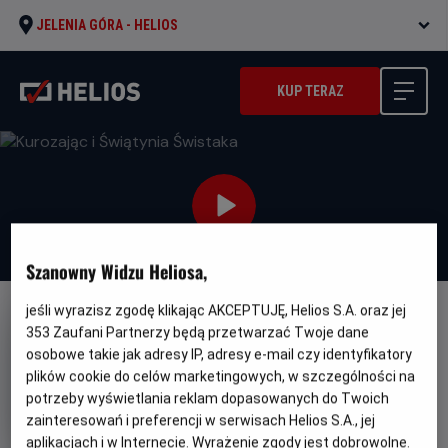
JELENIA GÓRA -
HELIOS
KUP TERAZ
Szanowny Widzu Heliosa,
jeśli wyrazisz zgodę klikając AKCEPTUJĘ, Helios S.A. oraz jej
DUBBING
353
Zaufani Partnerzy będą przetwarzać Twoje dane
Kurozając i Świątynia Świstaka
osobowe takie jak adresy IP, adresy e-mail czy identyfikatory
plików cookie do celów marketingowych, w szczególności na
Oryginalny
Gatune
Hopper et le secret de la marmotte
potrzeby wyświetlania reklam dopasowanych do Twoich
tytuł
Minimalny
Animowany
Od 7 lat
zainteresowań i preferencji w serwisach Helios S.A., jej
Czas
Kraj
wiek
88 min
Francja (2025)
trwania
i
6.7
aplikacjach i w Internecie. Wyrażenie zgody jest dobrowolne.