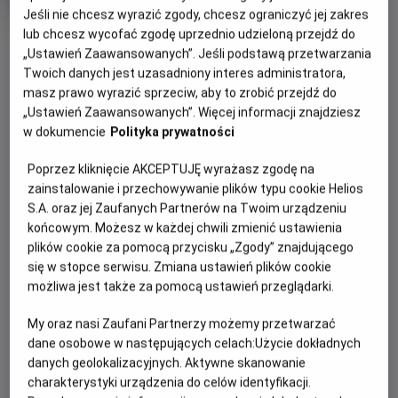
OCENA HELIOS
rok
Jeśli nie chcesz wyrazić zgody, chcesz ograniczyć jej zakres
produkcji
lub chcesz wycofać zgodę uprzednio udzieloną przejdź do
OBSERWUJ
„Ustawień Zaawansowanych”. Jeśli podstawą przetwarzania
Twoich danych jest uzasadniony interes administratora,
masz prawo wyrazić sprzeciw, aby to zrobić przejdź do
WIĘCEJ SZCZEGÓŁÓW
PREMIERA
„Ustawień Zaawansowanych”. Więcej informacji znajdziesz
15 maja 2026
w dokumencie
Polityka prywatności
REŻYSERIA
SCENARIUSZ
OPIS FILMU
Poprzez kliknięcie AKCEPTUJĘ wyrażasz zgodę na
Benjamin Mousquet
Dave Collard
zainstalowanie i przechowywanie plików typu cookie Helios
Gdy wyjątkowy pół kurczak, pół zając odkrywa, że nie jest
S.A. oraz jej Zaufanych Partnerów na Twoim urządzeniu
sam i ma siostrę, a cały gatunek kurozająców potrzebuje
końcowym. Możesz w każdej chwili zmienić ustawienia
ratunku, wyrusza w ryzykowną podróż do legendarnej
plików cookie za pomocą przycisku „Zgody” znajdującego
Świątyni Świstaka. Tylko ukryta tam moc może odmienić
się w stopce serwisu. Zmiana ustawień plików cookie
ich los. Przed nim niebezpieczna droga, przeciwnicy gotowi
możliwa jest także za pomocą ustawień przeglądarki.
na wszystko i decyzja, która będzie wymagała prawdziwej
odwagi. Na szczęście nie jest sam: towarzyszą mu wierni
My oraz nasi Zaufani Partnerzy możemy przetwarzać
przyjaciele – nieco sarkastyczny żółw i przebojowa
dane osobowe w następujących celach:
Użycie dokładnych
danych geolokalizacyjnych. Aktywne skanowanie
skunksica. To pełna przygód i humoru opowieść o rodzinie,
charakterystyki urządzenia do celów identyfikacji.
przyjaźni i sile bycia sobą