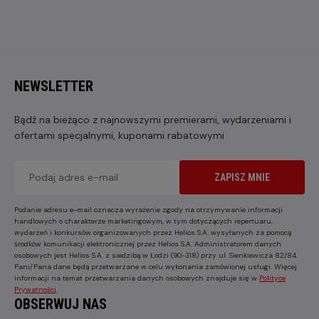
NEWSLETTER
Bądź na bieżąco z najnowszymi premierami, wydarzeniami i
ofertami specjalnymi, kuponami rabatowymi
ZAPISZ MNIE
Podanie adresu e-mail oznacza wyrażenie zgody na otrzymywanie informacji
handlowych o charakterze marketingowym, w tym dotyczących repertuaru,
wydarzeń i konkursów organizowanych przez Helios S.A. wysyłanych za pomocą
środków komunikacji elektronicznej przez Helios S.A. Administratorem danych
osobowych jest Helios S.A. z siedzibą w Łodzi (90-318) przy ul. Sienkiewicza 82/84.
Pani/Pana dane będą przetwarzane w celu wykonania zamówionej usługi. Więcej
informacji na temat przetwarzania danych osobowych znajduje się w
Polityce
Prywatności
.
OBSERWUJ NAS