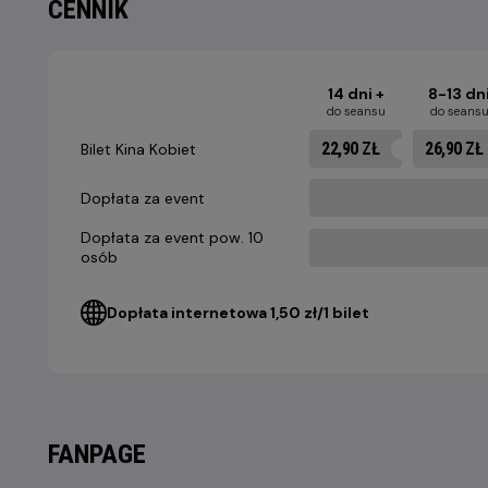
CENNIK
14 dni +
8-13 dn
do seansu
do seans
22,90 ZŁ
26,90 ZŁ
Bilet Kina Kobiet
Dopłata za event
Dopłata za event pow. 10
osób
Dopłata internetowa 1,50 zł/1 bilet
FANPAGE