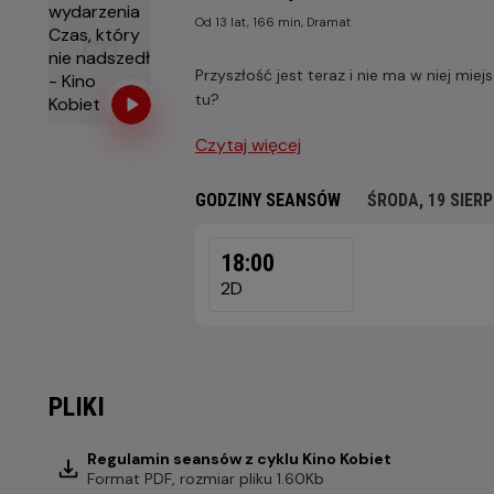
Od 13 lat, 166 min, Dramat
Przyszłość jest teraz i nie ma w niej mie
tu?
Czytaj więcej
GODZINY SEANSÓW
ŚRODA, 19 SIERP
ŚRODA,
19
18:00
SIERPNIA
2D
2026
PLIKI
Regulamin seansów z cyklu Kino Kobiet
Format
PDF
, rozmiar pliku 1.60Kb