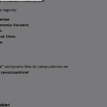
je w babskim towarzystwie!
e nagrody:
aniqe
.
rmomix
Vorwerk
.
h
.
ok Clinic
.
te
.
sz"
zachęcamy Was do zakupu biletów we
 zaoszczędzicie!
obiet