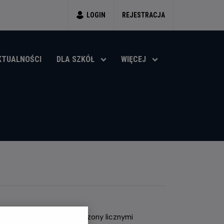
LOGIN
REJESTRACJA
KTUALNOŚCI
DLA SZKÓŁ
WIĘCEJ
żeńskiej widowni, poprzedzony licznymi