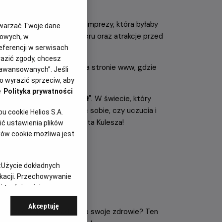
ej.
ki! Nie ma takiej drugiej imprezy, która byłaby
twarzać Twoje dane
nie dobieramy film wieczoru oraz atrakcje przed
gowych, w
eferencji w serwisach
yrazić zgody, chcesz
acebook
,
Instagram
oraz na stronie www, gdzie
aawansowanych”. Jeśli
żających się pokazów.
 wyrazić sprzeciw, aby
e
Polityka prywatności
Czas, który nie nadszedł
". W świecie, który
h, próbując odpowiedzieć sobie, czy uczucia i
 cookie Helios S.A.
ekranie niesamowita Agata Kulesza!
ć ustawienia plików
ków cookie możliwa jest
:
Użycie dokładnych
ikacji. Przechowywanie
 treści, opinie
Akceptuję
etyczne, chcesz zadbać o swoje zdrowie? Ten