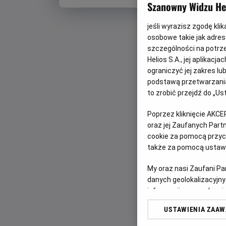
Szanowny Widzu Hel
jeśli wyrazisz zgodę kli
osobowe takie jak adresy
szczególności na potrz
Helios S.A., jej aplikac
ograniczyć jej zakres l
podstawą przetwarzania
to zrobić przejdź do „
Poprzez kliknięcie AKCE
oraz jej Zaufanych Par
cookie za pomocą przyci
także za pomocą ustawi
My oraz nasi Zaufani P
danych geolokalizacyjny
informacji na urządzeniu
odbiorców i ulepszanie u
USTAWIENIA ZAA
Lista Zaufanych Partn