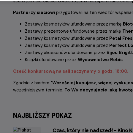
seans jest dla Ciebie! Gwarantujemy niezapomniane emoc
Partnerzy sieciowi
przygotowali
na ten wieczór
wspaniał
Zestawy kosmetyków ufundowane przez markę
Biot
Zestawy prezentowe ufundowane przez markę
The
Zestawy kosmetyków ufundowane przez
Petal Fres
Zestawy kosmetyków ufundowane przez
Perfect Lo
Zestawy akcesoriów ufundowane przez
Bijou Brigit
Książki ufundowane przez
Wydawnictwo Rebis
.
Cześć konkursową na sali zaczynamy o godz. 18:00.
Zgodnie z hasłem
"Wcześniej kupujesz, więcej zyskuje
wcześniejszym terminie.
To Wy decydujecie jaką kwotę
NAJBLIŻSZY POKAZ
Czas, który nie nadszedł - Kino K