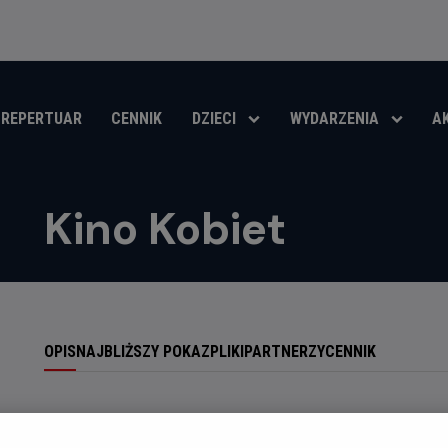
REPERTUAR
CENNIK
DZIECI
WYDARZENIA
A
Kino Kobiet
OPIS
NAJBLIŻSZY POKAZ
PLIKI
PARTNERZY
CENNIK
Kino Kobiet to zawsze ciekawy film specjalnie dobrany do 