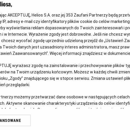
iosa,
atrakcjami organizowanymi tuż przed seansem na sali kinow
Fantastyczna, luźna atmosfera seansu ma już swoje stałe fan
kając AKCEPTUJĘ, Helios S.A. oraz jej
353
Zaufani Partnerzy będą prze
skupiona wyłącznie na kobietach! Z myślą o Was, Drogie Pa
 IP, adresy e-mail czy identyfikatory plików cookie do celów marketin
seansem filmowym.
eby wyświetlania reklam dopasowanych do Twoich zainteresowań i pr
jach i w Internecie. Wyrażenie zgody jest dobrowolne. Jeśli nie chcesz w
Zachęcamy do śledzenia profilu
Kina Kobiet
w serwisie
F
ub chcesz wycofać zgodę uprzednio udzieloną przejdź do „Ustawień Z
będziemy zamieszczać aktualne informacje ma temat zbli
 Twoich danych jest uzasadniony interes administratora, masz prawo
Ustawień Zaawansowanych”. Więcej informacji znajdziesz w dokumenci
Drogie Panie,
19 sierpnia
zapraszamy na pokaz z filmem "
odrzuca starość, dawni kochankowie spotykają się po latac
PTUJĘ wyrażasz zgodę na zainstalowanie i przechowywanie plików typu
człowieczeństwo mogą przetrwać mimo upływu czasu. Na 
tnerów na Twoim urządzeniu końcowym. Możesz w każdej chwili zmieni
sku „Zgody” znajdującego się w stopce serwisu. Zmiana ustawień pli
MOTYW WIECZORU
eń przeglądarki.
artnerzy możemy przetwarzać dane osobowe w następujących celach
19 sierpnia
zapraszamy w
szarych stylizacjach
.
ch. Aktywne skanowanie charakterystyki urządzenia do celów identyf
ATRAKCJE WIECZORU
 lub dostęp do nich. Spersonalizowane reklamy i treści, pomiar reklam i
sług.
WANSOWANE
Chcesz poznać najnowsze trendy w modzie, nowinki kosm
erów