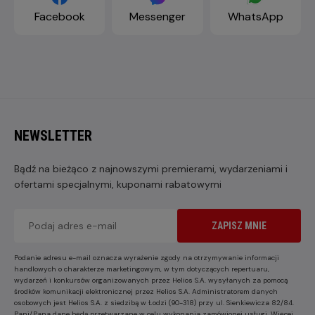
Facebook
Messenger
WhatsApp
NEWSLETTER
Bądź na bieżąco z najnowszymi premierami, wydarzeniami i
ofertami specjalnymi, kuponami rabatowymi
ZAPISZ MNIE
Podanie adresu e-mail oznacza wyrażenie zgody na otrzymywanie informacji
handlowych o charakterze marketingowym, w tym dotyczących repertuaru,
wydarzeń i konkursów organizowanych przez Helios S.A. wysyłanych za pomocą
środków komunikacji elektronicznej przez Helios S.A. Administratorem danych
osobowych jest Helios S.A. z siedzibą w Łodzi (90-318) przy ul. Sienkiewicza 82/84.
Pani/Pana dane będą przetwarzane w celu wykonania zamówionej usługi. Więcej