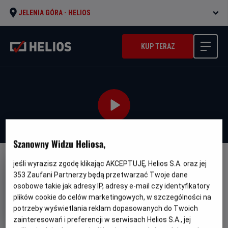
JELENIA GÓRA -
HELIOS
KUP TERAZ
Szanowny Widzu Heliosa,
jeśli wyrazisz zgodę klikając AKCEPTUJĘ, Helios S.A. oraz jej
WERSJA JĘZYKOWA UA
353
Zaufani Partnerzy będą przetwarzać Twoje dane
Ostannya Duel' - UA
osobowe takie jak adresy IP, adresy e-mail czy identyfikatory
plików cookie do celów marketingowych, w szczególności na
Oryginalny
Gatunek
Minimalny
The Last Duel
Dramat
Od 15 lat
tytuł
Czas
Kraj
wiek
152 min
USA
potrzeby wyświetlania reklam dopasowanych do Twoich
trwania
i
zainteresowań i preferencji w serwisach Helios S.A., jej
rok