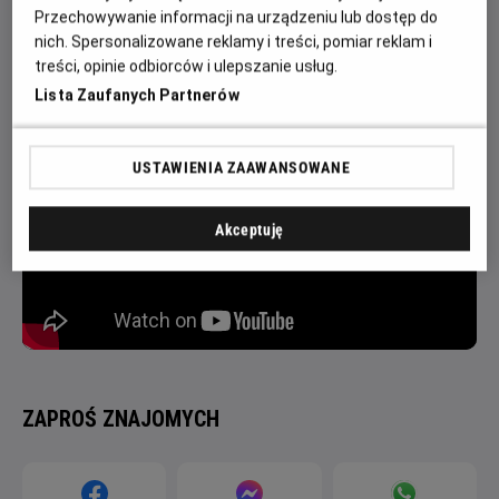
на полі бою. Ле Ґрі – нормандський сквайр, чий інтелект та
Przechowywanie informacji na urządzeniu lub dostęp do
красномовство зробив його одним із найповажніших членів
nich. Spersonalizowane reklamy i treści, pomiar reklam i
двору.
treści, opinie odbiorców i ulepszanie usług.
Lista Zaufanych Partnerów
USTAWIENIA ZAAWANSOWANE
Akceptuję
ZAPROŚ ZNAJOMYCH