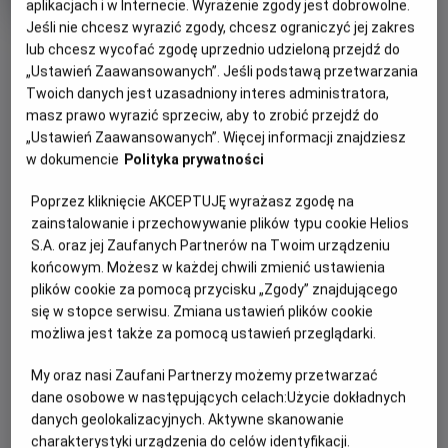
aplikacjach i w Internecie. Wyrażenie zgody jest dobrowolne.
produkcji
Jeśli nie chcesz wyrazić zgody, chcesz ograniczyć jej zakres
OBSERWUJ
lub chcesz wycofać zgodę uprzednio udzieloną przejdź do
„Ustawień Zaawansowanych”. Jeśli podstawą przetwarzania
Twoich danych jest uzasadniony interes administratora,
WIĘCEJ SZCZEGÓŁÓW
PREMIERA
masz prawo wyrazić sprzeciw, aby to zrobić przejdź do
„Ustawień Zaawansowanych”. Więcej informacji znajdziesz
22 października 2021
w dokumencie
Polityka prywatności
REŻYSERIA
SCENARIUSZ
OPIS FILMU
Рідлі Скотт
Метт Деймон, Ніколь
Poprzez kliknięcie AKCEPTUJĘ wyrażasz zgodę na
Голофценер, Бен Аффлек
Епос «Остання дуель» – історична драма, що спонукає до
zainstalowanie i przechowywanie plików typu cookie Helios
OBSADA
роздумів. Стрічка розповідає про події, що відбуваються
S.A. oraz jej Zaufanych Partnerów na Twoim urządzeniu
Метт Деймон, Адам Драйвер, Бен Аффлек
на тлі Столітньої війни, та розкриває безмежну могутність
końcowym. Możesz w każdej chwili zmienić ustawienia
чоловіків, крихкість правосуддя та відважність однієї
plików cookie za pomocą przycisku „Zgody” znajdującego
się w stopce serwisu. Zmiana ustawień plików cookie
жінки, яка готова стати проти всіх, щоб правда перемогла.
możliwa jest także za pomocą ustawień przeglądarki.
Фільм, заснований на реальних подіях, проливає світло на
давні припущення про останню санкціоновану дуель
My oraz nasi Zaufani Partnerzy możemy przetwarzać
Франції: між Жаном де Карружем та Жаком Ле Ґрі,
dane osobowe w następujących celach:
Użycie dokładnych
колишніми друзями, які стали ворогами. Карруж –
danych geolokalizacyjnych. Aktywne skanowanie
поважний лицар, знаний своєю відвагою та майстерністю
charakterystyki urządzenia do celów identyfikacji.