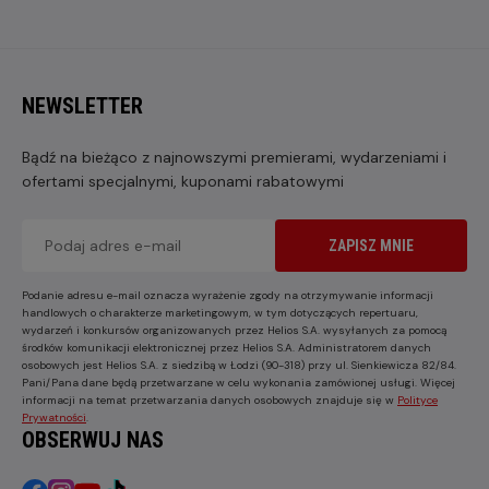
NEWSLETTER
Bądź na bieżąco z najnowszymi premierami, wydarzeniami i
ofertami specjalnymi, kuponami rabatowymi
ZAPISZ MNIE
Podanie adresu e-mail oznacza wyrażenie zgody na otrzymywanie informacji
handlowych o charakterze marketingowym, w tym dotyczących repertuaru,
wydarzeń i konkursów organizowanych przez Helios S.A. wysyłanych za pomocą
środków komunikacji elektronicznej przez Helios S.A. Administratorem danych
osobowych jest Helios S.A. z siedzibą w Łodzi (90-318) przy ul. Sienkiewicza 82/84.
Pani/Pana dane będą przetwarzane w celu wykonania zamówionej usługi. Więcej
informacji na temat przetwarzania danych osobowych znajduje się w
Polityce
Prywatności
.
OBSERWUJ NAS