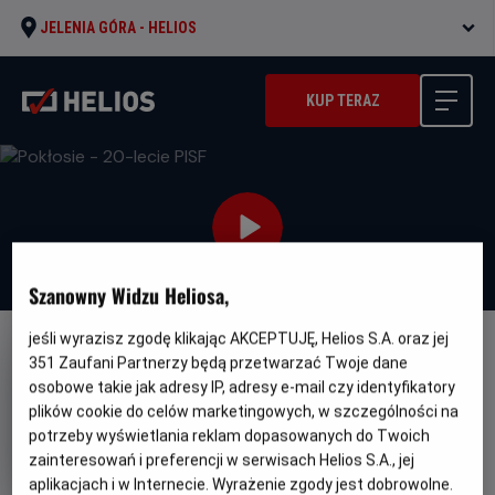
JELENIA GÓRA -
HELIOS
KUP TERAZ
Szanowny Widzu Heliosa,
jeśli wyrazisz zgodę klikając AKCEPTUJĘ, Helios S.A. oraz jej
FILM POLSKI
351
Zaufani Partnerzy będą przetwarzać Twoje dane
osobowe takie jak adresy IP, adresy e-mail czy identyfikatory
Pokłosie - 20-lecie PISF
plików cookie do celów marketingowych, w szczególności na
Oryginalny
Gatunek
Minimalny
Pokłosie
Dramat
Od 15 lat
potrzeby wyświetlania reklam dopasowanych do Twoich
tytuł
Czas
Kraj
wiek
102 min
Polska
zainteresowań i preferencji w serwisach Helios S.A., jej
trwania
i
aplikacjach i w Internecie. Wyrażenie zgody jest dobrowolne.
rok