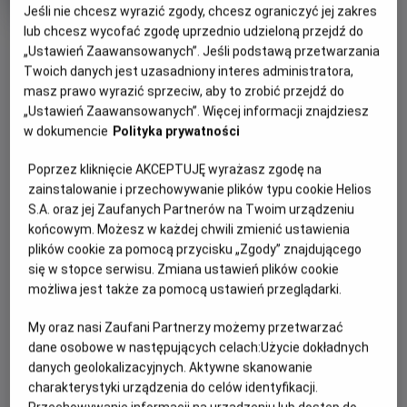
produkcji
Jeśli nie chcesz wyrazić zgody, chcesz ograniczyć jej zakres
lub chcesz wycofać zgodę uprzednio udzieloną przejdź do
OBSERWUJ
„Ustawień Zaawansowanych”. Jeśli podstawą przetwarzania
Twoich danych jest uzasadniony interes administratora,
masz prawo wyrazić sprzeciw, aby to zrobić przejdź do
WIĘCEJ SZCZEGÓŁÓW
PREMIERA
„Ustawień Zaawansowanych”. Więcej informacji znajdziesz
9 listopada 2012
w dokumencie
Polityka prywatności
REŻYSERIA
SCENARIUSZ
OPIS FILMU
Poprzez kliknięcie AKCEPTUJĘ wyrażasz zgodę na
Władysław Pasikowski
Władysław Pasikowski
zainstalowanie i przechowywanie plików typu cookie Helios
OBSADA
Franciszek Kalina (Ireneusz Czop) po latach emigracji
S.A. oraz jej Zaufanych Partnerów na Twoim urządzeniu
przyjeżdża do Polski, zaalarmowany wiadomością, że jego
Ireneusz Czop, Jerzy Radziwiłowicz, Maciej Stuhr
końcowym. Możesz w każdej chwili zmienić ustawienia
młodszy brat (Maciej Stuhr) popadł w konflikt z
plików cookie za pomocą przycisku „Zgody” znajdującego
mieszkańcami swojej wsi. Po przyjeździe odkrywa, że
się w stopce serwisu. Zmiana ustawień plików cookie
przyczyną jest mroczna tajemnica sprzed lat. Skłóceni od
możliwa jest także za pomocą ustawień przeglądarki.
lat bracia próbują dojść prawdy. Prowadzone przez nich
My oraz nasi Zaufani Partnerzy możemy przetwarzać
śledztwo zaostrza konflikt, który przeradza się w otwartą
dane osobowe w następujących celach:
Użycie dokładnych
agresję. Ujawniona tajemnica odciśnie tragiczne piętno na
danych geolokalizacyjnych. Aktywne skanowanie
życiu braci i ich sąsiadów.
charakterystyki urządzenia do celów identyfikacji.