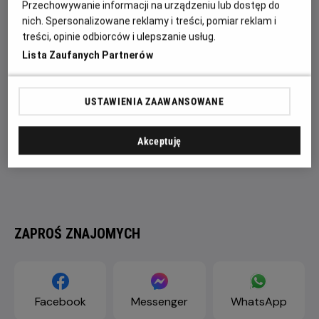
Przechowywanie informacji na urządzeniu lub dostęp do
się na świat.
nich. Spersonalizowane reklamy i treści, pomiar reklam i
treści, opinie odbiorców i ulepszanie usług.
Lista Zaufanych Partnerów
USTAWIENIA ZAAWANSOWANE
Akceptuję
ZAPROŚ ZNAJOMYCH
Facebook
Messenger
WhatsApp