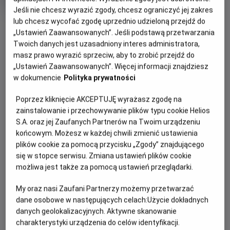
rok
Jeśli nie chcesz wyrazić zgody, chcesz ograniczyć jej zakres
produkcji
OBSERWUJ
lub chcesz wycofać zgodę uprzednio udzieloną przejdź do
„Ustawień Zaawansowanych”. Jeśli podstawą przetwarzania
Twoich danych jest uzasadniony interes administratora,
masz prawo wyrazić sprzeciw, aby to zrobić przejdź do
WIĘCEJ SZCZEGÓŁÓW
PREMIERA
„Ustawień Zaawansowanych”. Więcej informacji znajdziesz
8 września 2023
w dokumencie
Polityka prywatności
REŻYSERIA
SCENARIUSZ
OPIS FILMU
Inesa Kurklietyté
Modesta Jurgaitytė, Inesa
Poprzez kliknięcie AKCEPTUJĘ wyrażasz zgodę na
Kurklietyte
zainstalowanie i przechowywanie plików typu cookie Helios
Serce dziesięcioletniego Eljasza bije tuż pod powierzchnią
OBSADA
S.A. oraz jej Zaufanych Partnerów na Twoim urządzeniu
skóry. Musi na siebie uważać i nosić specjalną „zbroję”.
końcowym. Możesz w każdej chwili zmienić ustawienia
Elijas Malinauskas, Vilnė Konstancija Abukevičiūtė, Mindaugas
Jego niecodzienny wygląd budzi zainteresowanie,
plików cookie za pomocą przycisku „Zgody” znajdującego
Balabonas, Vincentas Švedas
rówieśnicy wyśmiewają go i przezywają. Chłopiec coraz
się w stopce serwisu. Zmiana ustawień plików cookie
bardziej stroni od innych dzieci. Fascynują go za to owady.
możliwa jest także za pomocą ustawień przeglądarki.
Buduje żukom, motylom i karaluchom domki i tworzy dla
nich azyl w starym opuszczonym dworze. Wszystko się
My oraz nasi Zaufani Partnerzy możemy przetwarzać
zmienia, kiedy do miasteczka wprowadza się odważna i
dane osobowe w następujących celach:
Użycie dokładnych
otwarta dziewczynka. To właśnie Róży chłopiec zdradza
danych geolokalizacyjnych. Aktywne skanowanie
swój sekret. Dzięki niej Eljasz pokona swoje lęki i otworzy
charakterystyki urządzenia do celów identyfikacji.