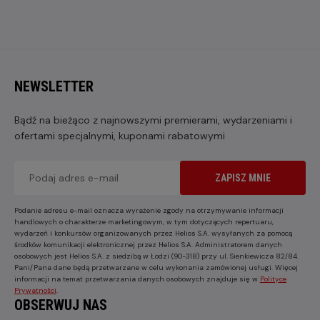
NEWSLETTER
Bądź na bieżąco z najnowszymi premierami, wydarzeniami i
ofertami specjalnymi, kuponami rabatowymi
ZAPISZ MNIE
Podanie adresu e-mail oznacza wyrażenie zgody na otrzymywanie informacji
handlowych o charakterze marketingowym, w tym dotyczących repertuaru,
wydarzeń i konkursów organizowanych przez Helios S.A. wysyłanych za pomocą
środków komunikacji elektronicznej przez Helios S.A. Administratorem danych
osobowych jest Helios S.A. z siedzibą w Łodzi (90-318) przy ul. Sienkiewicza 82/84.
Pani/Pana dane będą przetwarzane w celu wykonania zamówionej usługi. Więcej
informacji na temat przetwarzania danych osobowych znajduje się w
Polityce
Prywatności
.
OBSERWUJ NAS