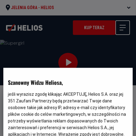
JELENIA GÓRA -
HELIOS
KUP TERAZ
Szanowny Widzu Heliosa,
jeśli wyrazisz zgodę klikając AKCEPTUJĘ, Helios S.A. oraz jej
DUBBING
NAPISY
351
Zaufani Partnerzy będą przetwarzać Twoje dane
Supergirl
osobowe takie jak adresy IP, adresy e-mail czy identyfikatory
plików cookie do celów marketingowych, w szczególności na
Oryginalny
Gatunek
Minimalny
Supergirl
Fantasy / Akcja
Od 13 lat
potrzeby wyświetlania reklam dopasowanych do Twoich
tytuł
Czas
Kraj
wiek
108 min
USA (2026)
zainteresowań i preferencji w serwisach Helios S.A., jej
trwania
i
6.1
OCENA HELIOS
rok
aplikacjach i w Internecie. Wyrażenie zgody jest dobrowolne.