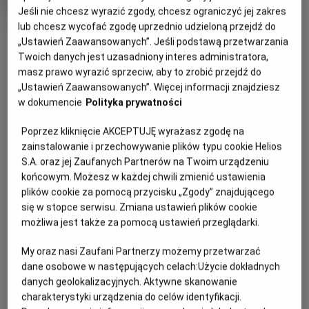
produkcji
Jeśli nie chcesz wyrazić zgody, chcesz ograniczyć jej zakres
lub chcesz wycofać zgodę uprzednio udzieloną przejdź do
OBSERWUJ
„Ustawień Zaawansowanych”. Jeśli podstawą przetwarzania
Twoich danych jest uzasadniony interes administratora,
masz prawo wyrazić sprzeciw, aby to zrobić przejdź do
WIĘCEJ SZCZEGÓŁÓW
PREMIERA
„Ustawień Zaawansowanych”. Więcej informacji znajdziesz
26 czerwca 2026
w dokumencie
Polityka prywatności
REŻYSERIA
SCENARIUSZ
OPIS FILMU
Poprzez kliknięcie AKCEPTUJĘ wyrażasz zgodę na
Craig Gillespie
Ana Nogueira
zainstalowanie i przechowywanie plików typu cookie Helios
OBSADA
Supergirl, najnowszy wielkoekranowy film DC Studios, trafi
S.A. oraz jej Zaufanych Partnerów na Twoim urządzeniu
do kin całego świata tego lata za pośrednictwem Warner
Matthias Schoenaerts, Jason Momoa, Milly Alcock, Emily
końcowym. Możesz w każdej chwili zmienić ustawienia
Beecham
Bros. Pictures. Milly Alcock gra w nim podwójną rolę
plików cookie za pomocą przycisku „Zgody” znajdującego
Supergirl i Kary Zor-El. Obraz reżyseruje Craig Gillespie na
się w stopce serwisu. Zmiana ustawień plików cookie
podstawie scenariusza Any Nogueiry. Kiedy nieoczekiwany i
możliwa jest także za pomocą ustawień przeglądarki.
bezwzględny przeciwnik atakuje niebezpiecznie blisko
domu, Kara Zor-El, znana też jako Supergirl, niechętnie
My oraz nasi Zaufani Partnerzy możemy przetwarzać
łączy siły z zaskakującym towarzyszem w pełnej przygód,
dane osobowe w następujących celach:
Użycie dokładnych
danych geolokalizacyjnych. Aktywne skanowanie
międzygalaktycznej podróży w poszukiwaniu zemsty i
charakterystyki urządzenia do celów identyfikacji.
sprawiedliwości.