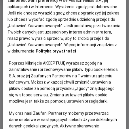
zainteresowań i preferencji w serwisach Helios S.A., jej
trwania
i
aplikacjach i w Internecie. Wyrażenie zgody jest dobrowolne.
rok
OBSERWUJ
Jeśli nie chcesz wyrazić zgody, chcesz ograniczyć jej zakres
produkcji
lub chcesz wycofać zgodę uprzednio udzieloną przejdź do
„Ustawień Zaawansowanych”. Jeśli podstawą przetwarzania
WIĘCEJ SZCZEGÓŁÓW
Twoich danych jest uzasadniony interes administratora,
PREMIERA
masz prawo wyrazić sprzeciw, aby to zrobić przejdź do
14 sierpnia 2026
„Ustawień Zaawansowanych”. Więcej informacji znajdziesz
REŻYSERIA
SCENARIUSZ
GODZINY SEANSÓW
w dokumencie
Polityka prywatności
Will Gluck
Will Gluck, Travis Braun
DZISIAJ, 8 SIERPNIA 2026
OBSADA
Poprzez kliknięcie AKCEPTUJĘ wyrażasz zgodę na
DZISIAJ,
Callum Turner, Monica Barbaro, Maya Hawke, Julia Fox, King
zainstalowanie i przechowywanie plików typu cookie Helios
8
16:45
Princess, Ziwe, Ben Marshall, Molly Ringwald, Levar Burton
S.A. oraz jej Zaufanych Partnerów na Twoim urządzeniu
SIERPNIA
2D, napisy
końcowym. Możesz w każdej chwili zmienić ustawienia
2026
plików cookie za pomocą przycisku „Zgody” znajdującego
się w stopce serwisu. Zmiana ustawień plików cookie
możliwa jest także za pomocą ustawień przeglądarki.
POKAŻ KOLEJNE DNI
My oraz nasi Zaufani Partnerzy możemy przetwarzać
dane osobowe w następujących celach:
Użycie dokładnych
OPIS FILMU
danych geolokalizacyjnych. Aktywne skanowanie