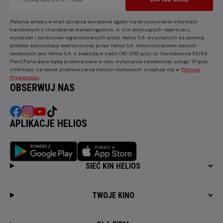
Podanie adresu e-mail oznacza wyrażenie zgody na otrzymywanie informacji
handlowych o charakterze marketingowym, w tym dotyczących repertuaru,
wydarzeń i konkursów organizowanych przez Helios S.A. wysyłanych za pomocą
środków komunikacji elektronicznej przez Helios S.A. Administratorem danych
osobowych jest Helios S.A. z siedzibą w Łodzi (90-318) przy ul. Sienkiewicza 82/84.
Pani/Pana dane będą przetwarzane w celu wykonania zamówionej usługi. Więcej
informacji na temat przetwarzania danych osobowych znajduje się w
Polityce
Prywatności
.
OBSERWUJ NAS
APLIKACJE HELIOS
SIEĆ KIN HELIOS
TWOJE KINO