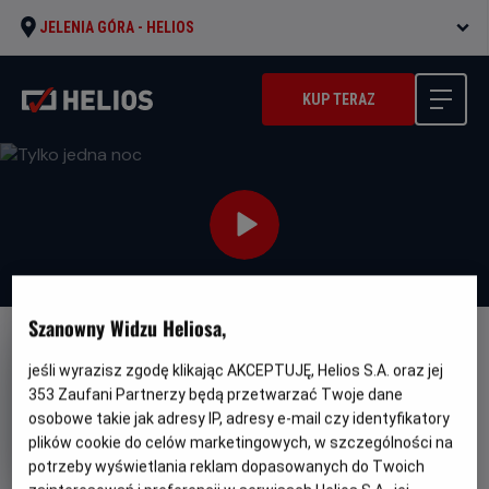
JELENIA GÓRA -
HELIOS
KUP TERAZ
Szanowny Widzu Heliosa,
NAPISY
ZOBACZ PRZEDPREMIEROWO
jeśli wyrazisz zgodę klikając AKCEPTUJĘ, Helios S.A. oraz jej
PRZEDPREMIERA
353
Zaufani Partnerzy będą przetwarzać Twoje dane
Tylko jedna noc
osobowe takie jak adresy IP, adresy e-mail czy identyfikatory
plików cookie do celów marketingowych, w szczególności na
Oryginalny
Gatunek
One Night Only
Komedia / Dramat /
tytuł
Minimalny
Romans
Od 15 lat
potrzeby wyświetlania reklam dopasowanych do Twoich
Czas
Kraj
wiek
105 min
USA (2026)