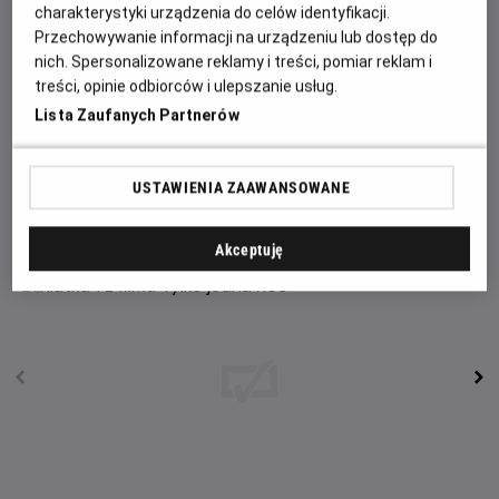
charakterystyki urządzenia do celów identyfikacji.
Przechowywanie informacji na urządzeniu lub dostęp do
Owen i pełna nadziei romantyczka Allie mogą być jedynymi
nich. Spersonalizowane reklamy i treści, pomiar reklam i
singlami w mieście, którzy szukają czegoś więcej niż
treści, opinie odbiorców i ulepszanie usług.
przelotnej przygody. Kiedy się poznają między nimi
Lista Zaufanych Partnerów
natychmiast pojawia się iskra, ale seria pomyłek i
nieoczekiwanych zwrotów akcji komplikuje sytuację.
Błądząc po mieście odkrywaja, że to, czego pragną
USTAWIENIA ZAAWANSOWANE
najbardziej, jest bliżej, niż im się wydaje.
Akceptuję