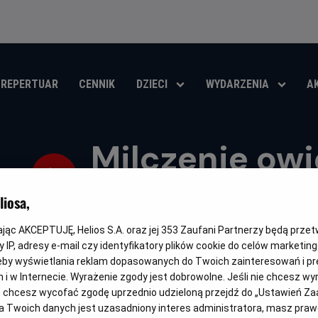
REPERTUAR
CENNIK
DZIECI
WYDARZENIA
A
Milczenie owi
RePlay
iosa,
Oryginalny
Gatunek
The Silence of the Lambs
Thriller / Horror / Psychologicz
kając AKCEPTUJĘ, Helios S.A. oraz jej
353
Zaufani Partnerzy będą prze
tytuł
 IP, adresy e-mail czy identyfikatory plików cookie do celów marketin
OBSERWUJ
eby wyświetlania reklam dopasowanych do Twoich zainteresowań i pr
jach i w Internecie. Wyrażenie zgody jest dobrowolne. Jeśli nie chcesz w
ub chcesz wycofać zgodę uprzednio udzieloną przejdź do „Ustawień Z
 Twoich danych jest uzasadniony interes administratora, masz prawo