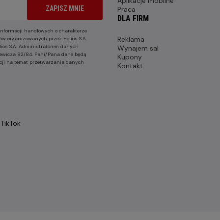
Aplikacje mobilne
ZAPISZ MNIE
Praca
DLA FIRM
nformacji handlowych o charakterze
Reklama
ów organizowanych przez Helios S.A.
lios S.A. Administratorem danych
Wynajem sal
nkiewicza 82/84. Pani/Pana dane będą
Kupony
cji na temat przetwarzania danych
Kontakt
TikTok