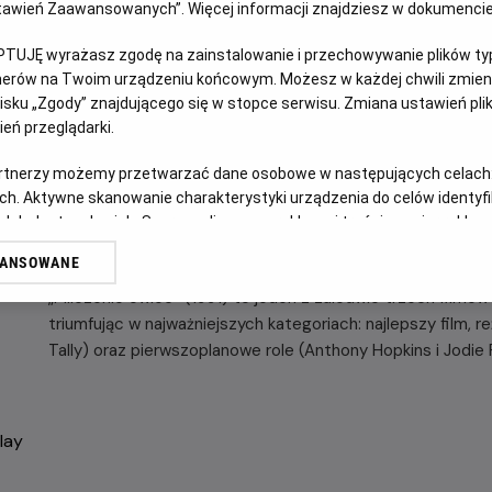
Ustawień Zaawansowanych”. Więcej informacji znajdziesz w dokumenci
OPIS WYDARZENIA
PTUJĘ wyrażasz zgodę na zainstalowanie i przechowywanie plików typu
35 lat od premiery, wciąż smakuje wybornie…
tnerów na Twoim urządzeniu końcowym. Możesz w każdej chwili zmieni
sku „Zgody” znajdującego się w stopce serwisu. Zmiana ustawień pli
Młoda kadetka FBI, Clarice Starling (w tej roli rewelacyjn
eń przeglądarki.
seryjnego mordercy zwanego Buffalo Billem. W tym celu z
artnerzy możemy przetwarzać dane osobowe w następujących celach
(ikoniczna rola Anthony’ego Hopkinsa) – uwięzionego w ce
ch. Aktywne skanowanie charakterystyki urządzenia do celów identyf
ustaleniu tożsamości zabójcy. Relacja między Starling i L
 lub dostęp do nich. Spersonalizowane reklamy i treści, pomiar reklam i
oparta jest na niebezpiecznej psychologicznej grze. Lecter
sług.
wskazówki prowadzące do schwytania Buffalo Billa.
WANSOWANE
erów
„Milczenie owiec” (1991) to jeden z zaledwie trzech filmów
triumfując w najważniejszych kategoriach: najlepszy film,
Tally) oraz pierwszoplanowe role (Anthony Hopkins i Jodie 