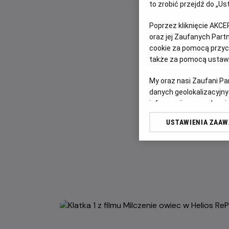
to zrobić przejdź do „
Poprzez kliknięcie AKCE
oraz jej Zaufanych Par
cookie za pomocą przyci
także za pomocą ustawi
My oraz nasi Zaufani P
danych geolokalizacyjny
informacji na urządzeniu
odbiorców i ulepszanie u
USTAWIENIA ZAA
Lista Zaufanych Partn