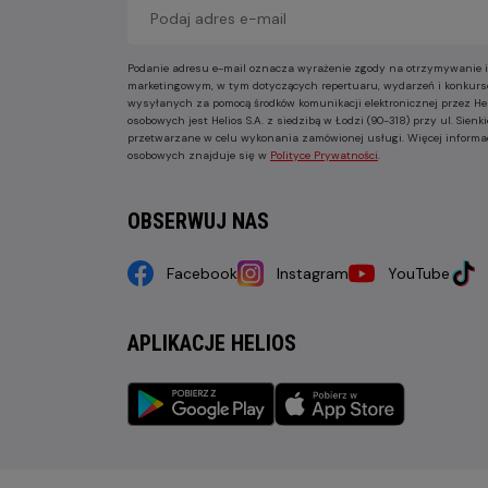
Podanie adresu e-mail oznacza wyrażenie zgody na otrzymywanie i
marketingowym, w tym dotyczących repertuaru, wydarzeń i konkurs
wysyłanych za pomocą środków komunikacji elektronicznej przez He
osobowych jest Helios S.A. z siedzibą w Łodzi (90-318) przy ul. Sie
przetwarzane w celu wykonania zamówionej usługi. Więcej informa
osobowych znajduje się w
Polityce Prywatności
.
OBSERWUJ NAS
Facebook
Instagram
YouTube
APLIKACJE HELIOS