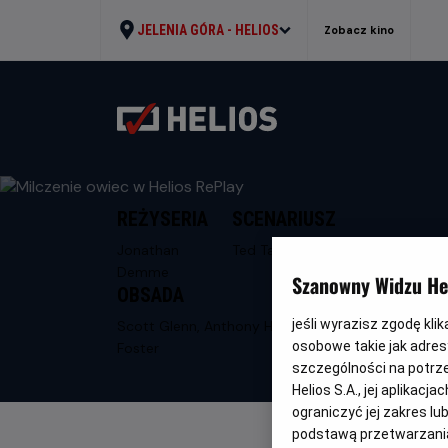
JELENIA GÓRA -
HELIOS
Zobacz kino
REŻYSERIA
SCENARIUSZ
Jonathan
Ted Tally
Demme
Szanowny Widzu Hel
OBSADA
jeśli wyrazisz zgodę kli
Scott Glenn, Anthony Hopkins, Jodie
osobowe takie jak adresy
Foster
szczególności na potrz
Helios S.A., jej aplikac
ograniczyć jej zakres l
podstawą przetwarzania