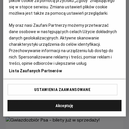
plików cookie za pomocą przycisku „Zgody” znajdującego
się w stopce serwisu. Zmiana ustawień plików cookie
możliwa jest także za pomocą ustawień przeglądarki.
My oraz nasi Zaufani Partnerzy możemy przetwarzać
dane osobowe w następujących celach:
Użycie dokładnych
danych geolokalizacyjnych. Aktywne skanowanie
charakterystyki urządzenia do celów identyfikacji.
Przechowywanie informacji na urządzeniu lub dostęp do
Każde miasto ma swojego Spider-Mana –
nich. Spersonalizowane reklamy i treści, pomiar reklam i
KONKURS!
treści, opinie odbiorców i ulepszanie usług.
Lista Zaufanych Partnerów
Z okazji premiery filmu „Spider-Man: Całkiem nowy dzień”
chcemy udowodnić, że każdy z nas może zostać Spider-
Manem w swoim otoczeniu.
USTAWIENIA ZAAWANSOWANE
Czytaj więcej
Akceptuję