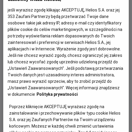
jeśli wyrazisz zgodę klikając AKCEPTUJĘ, Helios S.A. oraz jej
353
Zaufani Partnerzy będą przetwarzać Twoje dane
osobowe takie jak adresy IP, adresy e-mail czy identyfikatory
plików cookie do celów marketingowych, w szczególności na
potrzeby wyświetlania reklam dopasowanych do Twoich
zainteresowań i preferencji w serwisach Helios S.A., jej
aplikacjach i w Internecie. Wyrażenie zgody jest dobrowolne.
Jeśli nie chcesz wyrazić zgody, chcesz ograniczyć jej zakres
Psi Patrol i dinozaury - nie przegap!
lub chcesz wycofać zgodę uprzednio udzieloną przejdź do
„Ustawień Zaawansowanych”. Jeśli podstawą przetwarzania
Dołącz do dzielnych bohaterów Psiego Patrolu w ich
Twoich danych jest uzasadniony interes administratora,
największej misji ratunkowej w historii.
masz prawo wyrazić sprzeciw, aby to zrobić przejdź do
„Ustawień Zaawansowanych”. Więcej informacji znajdziesz
w dokumencie
Polityka prywatności
Czytaj więcej
Poprzez kliknięcie AKCEPTUJĘ wyrażasz zgodę na
zainstalowanie i przechowywanie plików typu cookie Helios
S.A. oraz jej Zaufanych Partnerów na Twoim urządzeniu
końcowym. Możesz w każdej chwili zmienić ustawienia