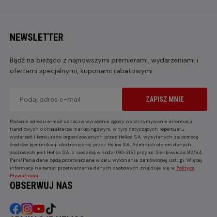
NEWSLETTER
Bądź na bieżąco z najnowszymi premierami, wydarzeniami i
ofertami specjalnymi, kuponami rabatowymi
ZAPISZ MNIE
Podanie adresu e-mail oznacza wyrażenie zgody na otrzymywanie informacji
handlowych o charakterze marketingowym, w tym dotyczących repertuaru,
wydarzeń i konkursów organizowanych przez Helios S.A. wysyłanych za pomocą
środków komunikacji elektronicznej przez Helios S.A. Administratorem danych
osobowych jest Helios S.A. z siedzibą w Łodzi (90-318) przy ul. Sienkiewicza 82/84.
Pani/Pana dane będą przetwarzane w celu wykonania zamówionej usługi. Więcej
informacji na temat przetwarzania danych osobowych znajduje się w
Polityce
Prywatności
.
OBSERWUJ NAS