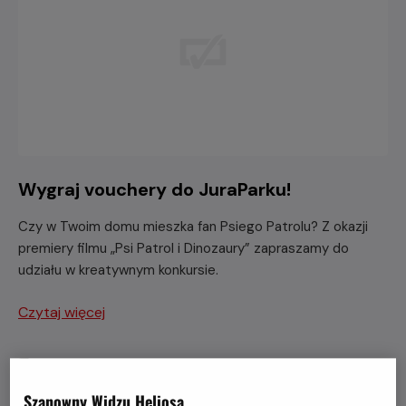
Wygraj vouchery do JuraParku!
Czy w Twoim domu mieszka fan Psiego Patrolu? Z okazji
premiery filmu „Psi Patrol i Dinozaury” zapraszamy do
udziału w kreatywnym konkursie.
Czytaj więcej
Szanowny Widzu Heliosa,